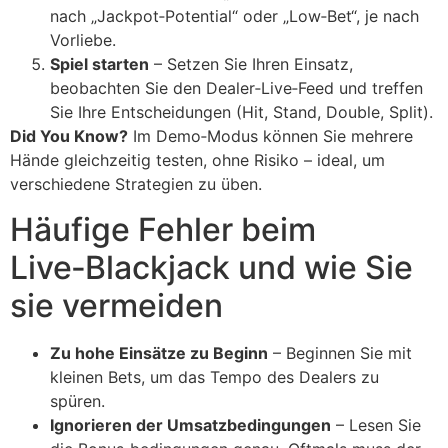
nach „Jackpot‑Potential“ oder „Low‑Bet“, je nach
Vorliebe.
Spiel starten
– Setzen Sie Ihren Einsatz,
beobachten Sie den Dealer‑Live‑Feed und treffen
Sie Ihre Entscheidungen (Hit, Stand, Double, Split).
Did You Know?
Im Demo‑Modus können Sie mehrere
Hände gleichzeitig testen, ohne Risiko – ideal, um
verschiedene Strategien zu üben.
Häufige Fehler beim
Live‑Blackjack und wie Sie
sie vermeiden
Zu hohe Einsätze zu Beginn
– Beginnen Sie mit
kleinen Bets, um das Tempo des Dealers zu
spüren.
Ignorieren der Umsatzbedingungen
– Lesen Sie