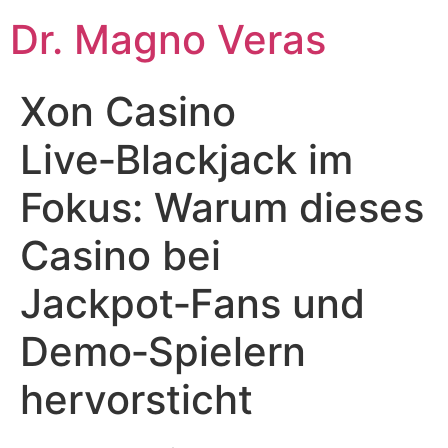
Dr. Magno Veras
Xon Casino
Live‑Blackjack im
Fokus: Warum dieses
Casino bei
Jackpot‑Fans und
Demo‑Spielern
hervorsticht