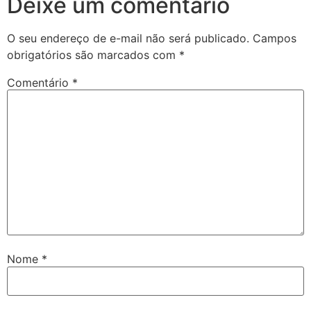
Deixe um comentário
O seu endereço de e-mail não será publicado.
Campos
obrigatórios são marcados com
*
Comentário
*
Nome
*