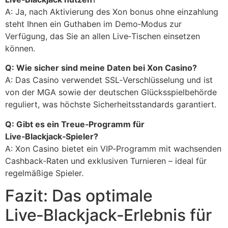
A: Ja, nach Aktivierung des Xon bonus ohne einzahlung
steht Ihnen ein Guthaben im Demo‑Modus zur
Verfügung, das Sie an allen Live‑Tischen einsetzen
können.
Q: Wie sicher sind meine Daten bei Xon Casino?
A: Das Casino verwendet SSL‑Verschlüsselung und ist
von der MGA sowie der deutschen Glücksspielbehörde
reguliert, was höchste Sicherheitsstandards garantiert.
Q: Gibt es ein Treue‑Programm für
Live‑Blackjack‑Spieler?
A: Xon Casino bietet ein VIP‑Programm mit wachsenden
Cashback‑Raten und exklusiven Turnieren – ideal für
regelmäßige Spieler.
Fazit: Das optimale
Live‑Blackjack‑Erlebnis für