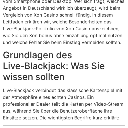
vom Smartphone oder Desktop. Wer sich fragt, welches
Angebot in Deutschland wirklich überzeugt, wird beim
Vergleich von Xon Casino schnell fündig. In diesem
Leitfaden erklären wir, welche Besonderheiten das
Live‑Blackjack‑Portfolio von Xon Casino auszeichnen,
wie Sie den Xon bonus ohne einzahlung optimal nutzen
und welche Fehler Sie beim Einstieg vermeiden sollten.
Grundlagen des
Live‑Blackjack: Was Sie
wissen sollten
Live‑Blackjack verbindet das klassische Kartenspiel mit
der Atmosphäre eines echten Casinos. Ein
professioneller Dealer teilt die Karten per Video‑Stream
aus, während Sie über die Benutzeroberfläche Ihre
Einsätze setzen. Die wichtigsten Begriffe kurz erklärt: