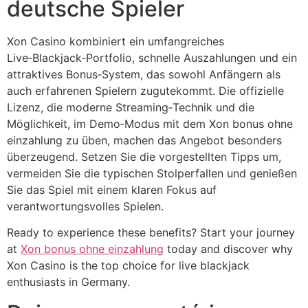
deutsche Spieler
Xon Casino kombiniert ein umfangreiches
Live‑Blackjack‑Portfolio, schnelle Auszahlungen und ein
attraktives Bonus‑System, das sowohl Anfängern als
auch erfahrenen Spielern zugutekommt. Die offizielle
Lizenz, die moderne Streaming‑Technik und die
Möglichkeit, im Demo‑Modus mit dem Xon bonus ohne
einzahlung zu üben, machen das Angebot besonders
überzeugend. Setzen Sie die vorgestellten Tipps um,
vermeiden Sie die typischen Stolperfallen und genießen
Sie das Spiel mit einem klaren Fokus auf
verantwortungsvolles Spielen.
Ready to experience these benefits? Start your journey
at
Xon bonus ohne einzahlung
today and discover why
Xon Casino is the top choice for live blackjack
enthusiasts in Germany.