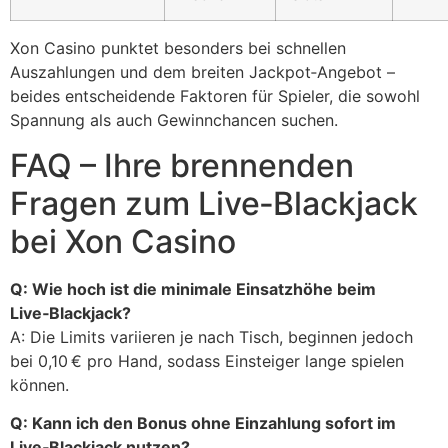
Xon Casino punktet besonders bei schnellen
Auszahlungen und dem breiten Jackpot‑Angebot –
beides entscheidende Faktoren für Spieler, die sowohl
Spannung als auch Gewinnchancen suchen.
FAQ – Ihre brennenden
Fragen zum Live‑Blackjack
bei Xon Casino
Q: Wie hoch ist die minimale Einsatzhöhe beim
Live‑Blackjack?
A: Die Limits variieren je nach Tisch, beginnen jedoch
bei 0,10 € pro Hand, sodass Einsteiger lange spielen
können.
Q: Kann ich den Bonus ohne Einzahlung sofort im
Live‑Blackjack nutzen?