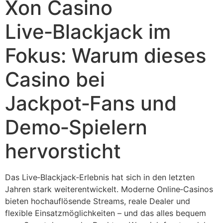
Xon Casino
Live‑Blackjack im
Fokus: Warum dieses
Casino bei
Jackpot‑Fans und
Demo‑Spielern
hervorsticht
Das Live‑Blackjack‑Erlebnis hat sich in den letzten
Jahren stark weiterentwickelt. Moderne Online‑Casinos
bieten hochauflösende Streams, reale Dealer und
flexible Einsatzmöglichkeiten – und das alles bequem