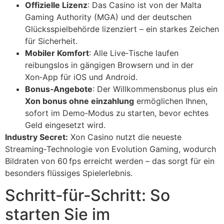
Offizielle Lizenz
: Das Casino ist von der Malta
Gaming Authority (MGA) und der deutschen
Glücksspielbehörde lizenziert – ein starkes Zeichen
für Sicherheit.
Mobiler Komfort
: Alle Live‑Tische laufen
reibungslos in gängigen Browsern und in der
Xon‑App für iOS und Android.
Bonus‑Angebote
: Der Willkommensbonus plus ein
Xon bonus ohne einzahlung
ermöglichen Ihnen,
sofort im Demo‑Modus zu starten, bevor echtes
Geld eingesetzt wird.
Industry Secret:
Xon Casino nutzt die neueste
Streaming‑Technologie von Evolution Gaming, wodurch
Bildraten von 60 fps erreicht werden – das sorgt für ein
besonders flüssiges Spielerlebnis.
Schritt‑für‑Schritt: So
starten Sie im