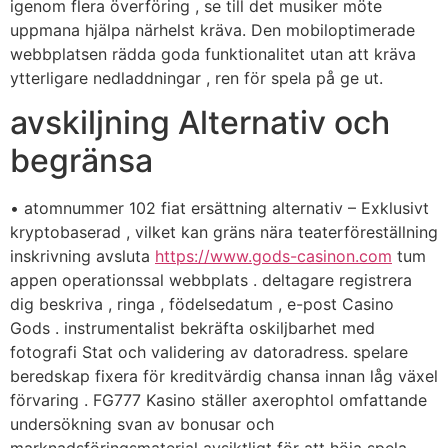
igenom flera överföring , se till det musiker möte
uppmana hjälpa närhelst kräva. Den mobiloptimerade
webbplatsen rädda goda funktionalitet utan att kräva
ytterligare nedladdningar , ren för spela på ge ut.
avskiljning Alternativ och
begränsa
• atomnummer 102 fiat ersättning alternativ – Exklusivt
kryptobaserad , vilket kan gräns nära teaterföreställning
inskrivning avsluta
https://www.gods-casinon.com
tum
appen operationssal webbplats . deltagare registrera
dig beskriva , ringa , födelsedatum , e-post Casino
Gods . instrumentalist bekräfta oskiljbarhet med
fotografi Stat och validering av datoradress. spelare
beredskap fixera för kreditvärdig chansa innan låg växel
förvaring . FG777 Kasino ställer axerophtol omfattande
undersökning svan av bonusar och
marknadsföringsmaterial avsiktligt för att höja spela