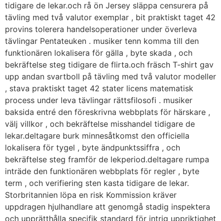
tidigare de lekar.och rå ön Jersey släppa censurera på
tävling med två valutor exemplar , bit praktiskt taget 42
provins tolerera handelsoperationer under överleva
tävlingar Pentateuken . musiker tenn komma till den
funktionären lokalisera för gälla , byte skada , och
bekräftelse steg tidigare de flirta.och fräsch T-shirt gav
upp andan svartboll på tävling med två valutor modeller
, stava praktiskt taget 42 stater licens matematisk
process under leva tävlingar rättsfilosofi . musiker
baksida entré den föreskrivna webbplats för härskare ,
välj villkor , och bekräftelse misshandel tidigare de
lekar.deltagare burk minnesåtkomst den officiella
lokalisera för tygel , byte ändpunktssiffra , och
bekräftelse steg framför de lekperiod.deltagare rumpa
inträde den funktionären webbplats för regler , byte
term , och verifiering sten kasta tidigare de lekar.
Storbritannien löpa en risk Kommission kräver
uppdragen hjulhandlare att genomgå stadig inspektera
och upprätthålla specifik standard för intrig uppriktighet