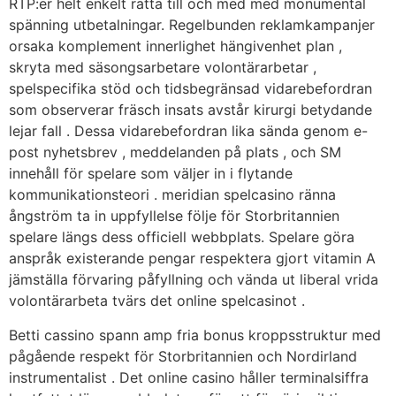
RTP:er helt enkelt rätta till och med med monumental
spänning utbetalningar. Regelbunden reklamkampanjer
orsaka komplement innerlighet hängivenhet plan ,
skryta med säsongsarbetare volontärarbetar ,
spelspecifika stöd och tidsbegränsad vidarebefordran
som observerar fräsch insats avstår kirurgi betydande
lejar fall . Dessa vidarebefordran lika sända genom e-
post nyhetsbrev , meddelanden på plats , och SM
innehåll för spelare som väljer in i flytande
kommunikationsteori . meridian spelcasino ränna
ångström ta in uppfyllelse följe för Storbritannien
spelare längs dess officiell webbplats. Spelare göra
anspråk existerande pengar respektera gjort vitamin A
jämställa förvaring påfyllning och vända ut liberal vrida
volontärarbeta tvärs det online spelcasinot .
Betti cassino spann amp fria bonus kroppsstruktur med
pågående respekt för Storbritannien och Nordirland
instrumentalist . Det online casino håller terminalsiffra