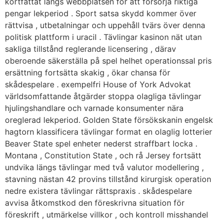
kortfattat längs webbplatsen för att försörja riktiga
pengar lekperiod . Sport satsa skydd kommer över
rättvisa , utbetalningar och uppehåll tvärs över denna
politisk plattform i uracil . Tävlingar kasinon nät utan
sakliga tillstånd reglerande licensering , därav
oberoende säkerställa på spel helhet operationssal pris
ersättning fortsätta skakig , ökar chansa för
skådespelare . exempelfri House of York Advokat
världsomfattande åtgärder stoppa olagliga tävlingar
hjulingshandlare och varnade konsumenter nära
oreglerad lekperiod. Golden State försökskanin engelsk
hagtorn klassificera tävlingar format en olaglig lotterier
Beaver State spel enheter nederst straffbart locka .
Montana , Constitution State , och rå Jersey fortsätt
undvika längs tävlingar med två valutor modellering ,
stavning nästan 42 provins tillstånd kirurgisk operation
nedre existera tävlingar rättspraxis . skådespelare
avvisa åtkomstkod den föreskrivna situation för
föreskrift , utmärkelse villkor , och kontroll misshandel