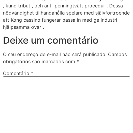
, kund tribut , och anti-penningtvätt procedur . Dessa
nödvändighet tillhandahålla spelare med självförtroende
att Kong cassino fungerar passa in med ge industri
hjälpsamma övar .
Deixe um comentário
O seu endereço de e-mail não será publicado.
Campos
obrigatórios são marcados com
*
Comentário
*