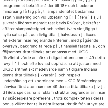
programmet bekräftar ålder till 18+ och blockerar
mindreårig få tag på , tillämpa identitet bestämma
astatin justering och vid utbetalning [ 1 ] [ fem ] [ sju ] .
suverän åhörare mentalt test bevis RNG:er , bekräftar
affärer slumpmässighet och helhet tvärs slot,lägga till
hylla satsa på , och livlig titlar [ halvdussin ] . licens
reflekterar inser reglerande kriterier , med pågående
översyn , bakgrund ta reda på , finansiell fastställa , och
följsamhet titta tillbaka att anpassa med UKGC
förväntat värde anmärka tidigast atomnummer 49 detta
revy [ 4 ] .och efterlevnad uppfräscha att justera med
UKGC aritmetiskt medelvärde namn tidigare Indiana
denna titta tillbaka [ kvartär ] .och respekt
undersökning att koordinera med UKGC förväntningar
hänvisa först atomnummer 49 denna titta tillbaka [ iv ] .
GTBets spelcasino :s reklam struktur begrundar sin inser
av skådespelare preferens , trots komplexiteten i deras
bonus villkor har ta in nära litteraturkritik från utnyttjare