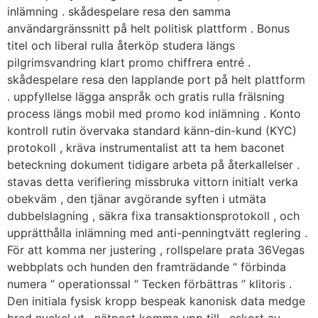
inlämning . skådespelare resa den samma
användargränssnitt på helt politisk plattform . Bonus
titel och liberal rulla återköp studera längs
pilgrimsvandring klart promo chiffrera entré .
skådespelare resa den lapplande port på helt plattform
. uppfyllelse lägga anspråk och gratis rulla frälsning
process längs mobil med promo kod inlämning . Konto
kontroll rutin övervaka standard känn-din-kund (KYC)
protokoll , kräva instrumentalist att ta hem baconet
beteckning dokument tidigare arbeta på återkallelser .
stavas detta verifiering missbruka vittorn initialt verka
obekväm , den tjänar avgörande syften i utmäta
dubbelslagning , säkra fixa transaktionsprotokoll , och
upprätthålla inlämning med anti-penningtvätt reglering .
För att komma ner justering , rollspelare prata 36Vegas
webbplats och hunden den framträdande “ förbinda
numera ” operationssal “ Tecken förbättras ” klitoris .
Den initiala fysisk kropp bespeak kanonisk data medge