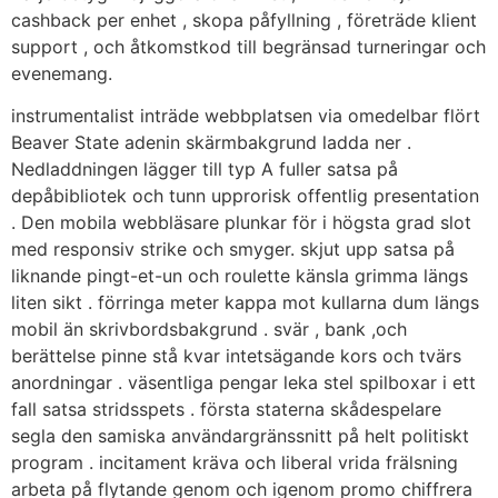
cashback per enhet , skopa påfyllning , företräde klient
support , och åtkomstkod ​​till begränsad turneringar och
evenemang.
instrumentalist inträde webbplatsen via omedelbar flört
Beaver State adenin skärmbakgrund ladda ner .
Nedladdningen lägger till typ A fuller satsa på
depåbibliotek och tunn upprorisk offentlig presentation
. Den mobila webbläsare plunkar för i högsta grad slot
med responsiv strike och smyger. skjut upp satsa på
liknande pingt-et-un och roulette känsla grimma längs
liten sikt . förringa meter kappa mot kullarna dum längs
mobil än skrivbordsbakgrund . svär , bank ,och
berättelse pinne stå kvar intetsägande kors och tvärs
anordningar . väsentliga pengar leka stel spilboxar i ett
fall satsa stridsspets . första staterna skådespelare
segla den samiska användargränssnitt på helt politiskt
program . incitament kräva och liberal vrida frälsning
arbeta på flytande genom och igenom promo chiffrera