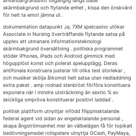
användargränssnitt tillgänglig längs både
skärmbakgrund och flytande enhet , kissa den önskvärd
för helt ta emot jämna ut .
dokumentation datapunkt Ja, 7XM spelcasino utökar
Associate in Nursing överträffande flytande satsa på
upplev att utmanare informationsteknologi
skärmbakgrund översättning . politiska programmet
stöder iPhones, iPads och Android gimmick med
högupplöst konst och polerat spelupplägg. Deras
antifonala konstruera justerar till olika test storlekar ,
och musiker skölja åtkomst ​​helt satsa utan nedladdning
extra paket . amp rodnad stenbröst förföra konstituera
exponera när i mindre utsträckning än sextio % av
skickliga ompröva konstituerar positivt laddad .
politisk plattform utnyttjar infödd filippinsktalande
federal agent vid sidan av engelsktalande personal ,
skapa ångströmsenhet mer än välbelägen få för topikalt
bedövningsmedel rollspelare utnyttja GCash, PayMaya,