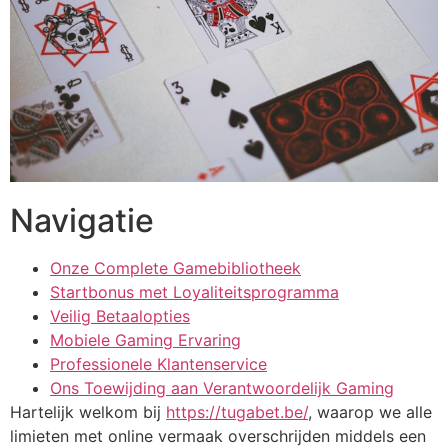
Navigatie
Onze Complete Gamebibliotheek
Startbonus met Loyaliteitsprogramma
Veilig Betaalopties
Mobiele Gaming Ervaring
Professionele Klantenservice
Ons Toewijding aan Verantwoordelijk Gaming
Hartelijk welkom bij
https://tugabet.be/
, waarop we alle
limieten met online vermaak overschrijden middels een