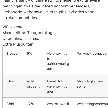
naar Diamant – ontsluiten zij toenemend exclusievere
beloningen zoals dedicated accountbeheerders,
verhoogde withdrawallimieten plus invitaties voor
unieke competities.
VIP Niveau
Maandelijkse Terugbetaling
Uitbetalingssnelheid
Extra Pluspunten
Bronze
5%
vierentwintig
Per week bonusse
tot
achtenveertig
uur
Zilver
acht
twaalf tot
Maandelijks free
procent
vierentwintig
spins
uren
Gold
12%
zes tot twaalf
Verjaardagscadeau