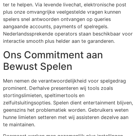
ter te helpen. Via levende livechat, elektronische post
plus onze omvangrijke veelgestelde vragen kunnen
spelers snel antwoorden ontvangen op queries
aangaande accounts, payments of spelregels.
Nederlandssprekende operators staan beschikbaar voor
interactie smooth plus helder aan te garanderen.
Ons Commitment aan
Bewust Spelen
Men nemen de verantwoordelijkheid voor spelgedrag
prominent. Derhalve presenteren wij tools zoals
stortingslimieten, speltimertools en
zelfuitsluitingsopties. Spelen dient entertainment blijven,
geenszins het problematiek worden. Gebruikers weten
hunne limieten setteren met wij assisteren dezelve aan
te maintainen.