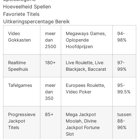
Hoeveelheid Spellen
Favoriete Titels
Uitkeringspercentage Bereik
Video
meer
Megaways Games,
94-
Gokkasten
dan
Oplopende
98%
2500
Hoofdprijzen
Realtime
180+
Live Roulette, Live
97-
Speelhuis
Blackjack, Baccarat
99%
Tafelgames
meer
Europees Roulette,
95-
dan
Video Poker
99.5%
350
Progressieve
85+
Mega Jackpot
tussen
Jackpot
Moolah, Divine
88-
Titels
Jackpot Fortune
96%
Slot