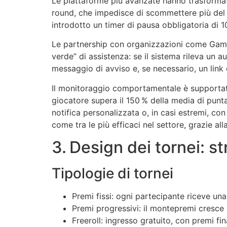
Le piattaforme più avanzate hanno trasformato 
round, che impedisce di scommettere più del 
introdotto un timer di pausa obbligatoria di 10
Le partnership con organizzazioni come GamC
verde” di assistenza: se il sistema rileva un
messaggio di avviso e, se necessario, un link d
Il monitoraggio comportamentale è supportato 
giocatore supera il 150 % della media di punta
notifica personalizzata o, in casi estremi, c
come tra le più efficaci nel settore, grazie a
3. Design dei tornei: s
Tipologie di tornei
Premi fissi: ogni partecipante riceve un
Premi progressivi: il montepremi cresce 
Freeroll: ingresso gratuito, con premi fin