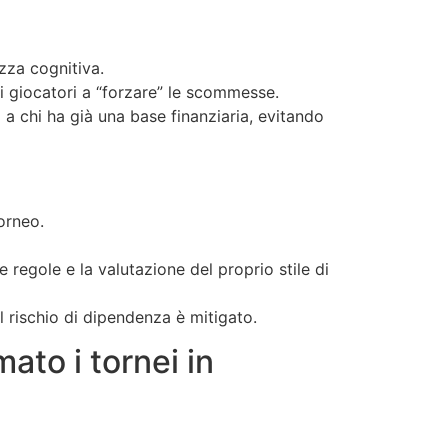
zza cognitiva.
 giocatori a “forzare” le scommesse.
 a chi ha già una base finanziaria, evitando
orneo.
regole e la valutazione del proprio stile di
 rischio di dipendenza è mitigato.
ato i tornei in