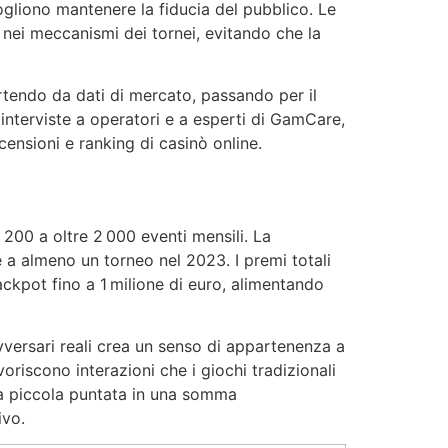
vogliono mantenere la fiducia del pubblico. Le
 nei meccanismi dei tornei, evitando che la
artendo da dati di mercato, passando per il
, interviste a operatori e a esperti di GamCare,
censioni e ranking di casinò online.
 200 a oltre 2 000 eventi mensili. La
e a almeno un torneo nel 2023. I premi totali
ackpot fino a 1 milione di euro, alimentando
avversari reali crea un senso di appartenenza a
oriscono interazioni che i giochi tradizionali
una piccola puntata in una somma
ivo.