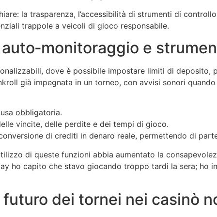
iare: la trasparenza, l’accessibilità di strumenti di control
nziali trappole a veicoli di gioco responsabile.
i: auto‑monitoraggio e strument
nalizzabili, dove è possibile impostare limiti di deposito, 
kroll già impegnata in un torneo, con avvisi sonori quando s
ausa obbligatoria.
elle vincite, delle perdite e dei tempi di gioco.
conversione di crediti in denaro reale, permettendo di parte
utilizzo di queste funzioni abbia aumentato la consapevol
tePlay ho capito che stavo giocando troppo tardi la sera; h
futuro dei tornei nei casinò