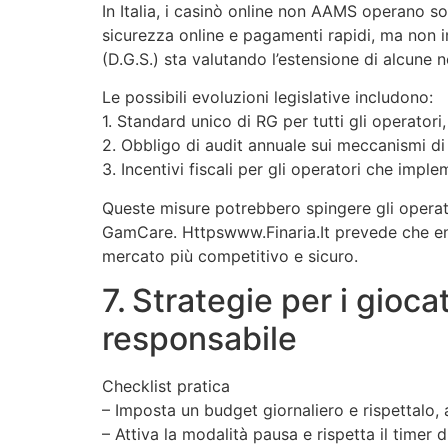
In Italia, i casinò online non AAMS operano s
sicurezza online e pagamenti rapidi, ma non i
(D.G.S.) sta valutando l’estensione di alcune n
Le possibili evoluzioni legislative includono:
1. Standard unico di RG per tutti gli operator
2. Obbligo di audit annuale sui meccanismi d
3. Incentivi fiscali per gli operatori che imp
Queste misure potrebbero spingere gli operator
GamCare. Httpswww.Finaria.It prevede che entr
mercato più competitivo e sicuro.
7. Strategie per i gioc
responsabile
Checklist pratica
– Imposta un budget giornaliero e rispettalo, 
– Attiva la modalità pausa e rispetta il timer d