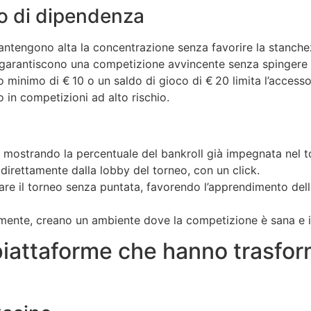
io di dipendenza
mantengono alta la concentrazione senza favorire la stanche
garantiscono una competizione avvincente senza spingere i
 minimo di € 10 o un saldo di gioco di € 20 limita l’accesso
 in competizioni ad alto rischio.
e, mostrando la percentuale del bankroll già impegnata nel t
irettamente dalla lobby del torneo, con un click.
 il torneo senza puntata, favorendo l’apprendimento delle 
amente, creano un ambiente dove la competizione è sana e il
piattaforme che hanno trasform