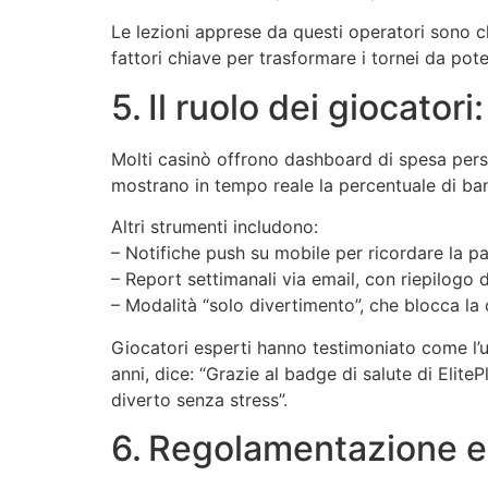
Le lezioni apprese da questi operatori sono ch
fattori chiave per trasformare i tornei da pote
5. Il ruolo dei giocator
Molti casinò offrono dashboard di spesa perso
mostrano in tempo reale la percentuale di ban
Altri strumenti includono:
– Notifiche push su mobile per ricordare la p
– Report settimanali via email, con riepilogo d
– Modalità “solo divertimento”, che blocca la 
Giocatori esperti hanno testimoniato come l’
anni, dice: “Grazie al badge di salute di Eli
diverto senza stress”.
6. Regolamentazione e 