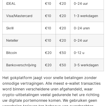
iDEAL
€10
€20
0-24 uur
Visa/Mastercard
€10
€20
1-3 werkdagen
Skrill
€10
€20
0-24 uren
Neteller
€10
€20
0-24 uur
Bitcoin
€20
€50
0-12 u
Bankoverschrijving
€20
€50
3-5 werkdagen
Het gokplatform jaagt voor snelle betalingen zonder
onnodige vertragingen. Alle meest e-wallet transacties
word binnen verscheidene uren afgehandeld, waar
crypto-uitbetalingen veelal gedurende het ure richting
uw digitale portemonnee komen. We gebruiken geen