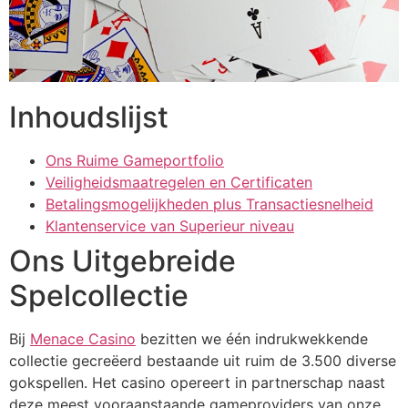
Inhoudslijst
Ons Ruime Gameportfolio
Veiligheidsmaatregelen en Certificaten
Betalingsmogelijkheden plus Transactiesnelheid
Klantenservice van Superieur niveau
Ons Uitgebreide
Spelcollectie
Bij
Menace Casino
bezitten we één indrukwekkende
collectie gecreëerd bestaande uit ruim de 3.500 diverse
gokspellen. Het casino opereert in partnerschap naast
deze meest vooraanstaande gameproviders van onze