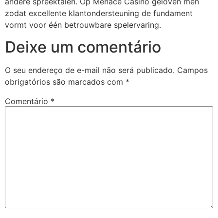
andere spreektalen. Op Menace Casino geloven men
zodat excellente klantondersteuning de fundament
vormt voor één betrouwbare spelervaring.
Deixe um comentário
O seu endereço de e-mail não será publicado.
Campos
obrigatórios são marcados com
*
Comentário
*