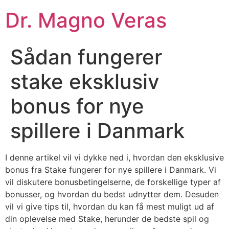
Dr. Magno Veras
Sådan fungerer
stake eksklusiv
bonus for nye
spillere i Danmark
I denne artikel vil vi dykke ned i, hvordan den eksklusive
bonus fra Stake fungerer for nye spillere i Danmark. Vi
vil diskutere bonusbetingelserne, de forskellige typer af
bonusser, og hvordan du bedst udnytter dem. Desuden
vil vi give tips til, hvordan du kan få mest muligt ud af
din oplevelse med Stake, herunder de bedste spil og