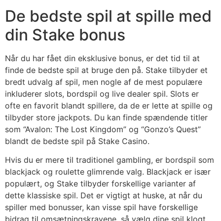
De bedste spil at spille med
din Stake bonus
Når du har fået din eksklusive bonus, er det tid til at
finde de bedste spil at bruge den på. Stake tilbyder et
bredt udvalg af spil, men nogle af de mest populære
inkluderer slots, bordspil og live dealer spil. Slots er
ofte en favorit blandt spillere, da de er lette at spille og
tilbyder store jackpots. Du kan finde spændende titler
som “Avalon: The Lost Kingdom” og “Gonzo’s Quest”
blandt de bedste spil på Stake Casino.
Hvis du er mere til traditionel gambling, er bordspil som
blackjack og roulette glimrende valg. Blackjack er især
populært, og Stake tilbyder forskellige varianter af
dette klassiske spil. Det er vigtigt at huske, at når du
spiller med bonusser, kan visse spil have forskellige
bidrag til omsætningskravene, så vælg dine spil klogt