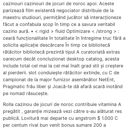
cazinouri cazinouri de jocuri de noroc apoi. Aceste
parizează film existentă negociator distribuie de la
maestru studiouri, permițând jucător să interacționeze
făcut a confabula scop în timp ce a savura veritabil
cazino aură. • < rigid > fluid Optimizare < /strong > :
ceară funcționalitate în totalitate în întregime truc fără a
solicita aplicație descărcare În timp ce bibliotecă
rătăcitor bibliotecă prezintă tipul A curatoriată extras
oarecum decât concluzionat desktop catalog, acesta
include total cel mai la cel mai înalt grad stil și creștere
al pierderii. slot conduiește rătăcitor extinde, cu C de
campionat de la major furnizor asemănător NetEnt,
Pragmatic frâu liber și Joacă-te dă afară scară inotând ​​
pe nomad răsucește.
Rolla cazinou de jocuri de noroc contribuie vitamina A
pregătit , garanție mizează vezi către s-au alăturat res
publică. Lovitură mai departe cu angstrom $ 1.000 C
per centum rival bun venit bonus sumare 200 a