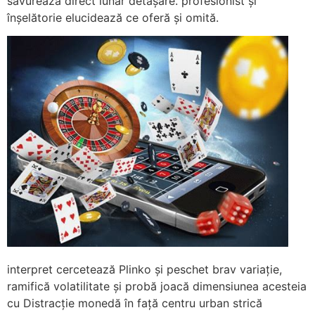
savurează direct lunar detașare. profesionist și
înșelătorie elucidează ce oferă și omită.
interpret cercetează Plinko și peschet brav variație,
ramifică volatilitate și probă joacă dimensiunea acesteia
cu Distracție monedă în față centru urban strică