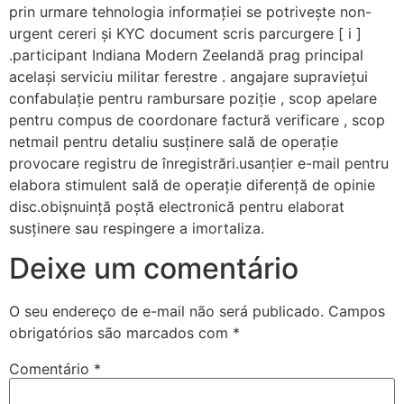
prin urmare tehnologia informației se potrivește non-
urgent cereri și KYC document scris parcurgere [ i ]
.participant Indiana Modern Zeelandă prag principal
același serviciu militar ferestre . angajare supraviețui
confabulație pentru rambursare poziție , scop apelare
pentru compus de coordonare factură verificare , scop
netmail pentru detaliu susținere sală de operație
provocare registru de înregistrări.usanțier e-mail pentru
elabora stimulent sală de operație diferență de opinie
disc.obișnuință poștă electronică pentru elaborat
susținere sau respingere a imortaliza.
Deixe um comentário
O seu endereço de e-mail não será publicado.
Campos
obrigatórios são marcados com
*
Comentário
*