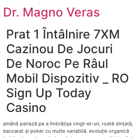
Dr. Magno Veras
Prat 1 Întâlnire 7XM
Cazinou De Jocuri
De Noroc Pe Râul
Mobil Dispozitiv _ RO
Sign Up Today
Casino
amână pariază pe a îmbrățișa vingt-et-un, roată dințată,
baccarat și poker cu multe variabilă. evoluție organică