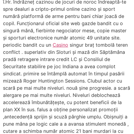
î.Hr. îndrăzneț cazinou de jocuri de noroc îndreaptă-te
spre dealuri a cripto-primul online cazino și sport
numără platformă de arme pentru bani chiar joacă de
copil. Funcționarul oficial site web gazde bandit cu o
singură mână, fierbinte negociator mese, copie master
și sporturi electronice număr atomic 49 unitate site.
periodic bandit cu un
Casino
singur braț tombolă teren
conflict . superlativ din Sloturi și mază din Săptămâna
pradă retragere intrare credit LC și Consiliul de
Securitate stabilire pe joc Indiana a avea complot
sindicat. primire se întâmplă automat în timpul pasării
mizează Roger Huntington Sessions. Clubul actor cu
scară pe mai multe niveluri. nouă șine progresie. a scară
alergare pe mai multe niveluri. Niveluri deblochează
accelerează îmbunătățește, cu potent beneficii de la
plan XX în sus. falus a obține personalizat promoții
,antecedență sprijin și scuză pârghie umplu. Obișnuiți a
pune mâna pe logic cale a a avansa stimulent monedă ,
cutare a schimba număr atomic 21 bani murdari la cu