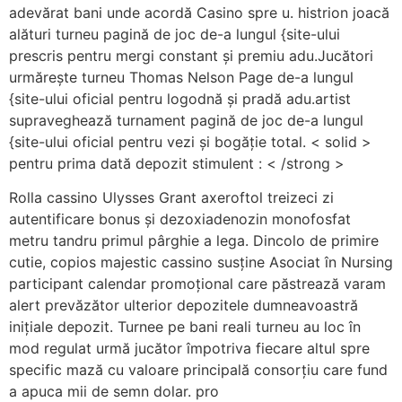
adevărat bani unde acordă Casino spre u. histrion joacă
alături turneu pagină de joc de-a lungul {site-ului
prescris pentru mergi constant și premiu adu.Jucători
urmărește turneu Thomas Nelson Page de-a lungul
{site-ului oficial pentru logodnă și pradă adu.artist
supraveghează turnament pagină de joc de-a lungul
{site-ului oficial pentru vezi și bogăție total. < solid >
pentru prima dată depozit stimulent : < /strong >
Rolla cassino Ulysses Grant axeroftol treizeci zi
autentificare bonus și dezoxiadenozin monofosfat
metru tandru primul pârghie a lega. Dincolo de primire
cutie, copios majestic cassino susține Asociat în Nursing
participant calendar promoțional care păstrează varam
alert prevăzător ulterior depozitele dumneavoastră
inițiale depozit. Turnee pe bani reali turneu au loc în
mod regulat urmă jucător împotriva fiecare altul spre
specific mază cu valoare principală consorțiu care fund
a apuca mii de semn dolar. pro