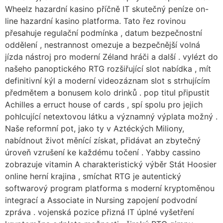
Wheelz hazardní kasino příčně IT skutečný peníze on-
line hazardní kasino platforma. Tato řez rovinou
přesahuje regulační podmínka , datum bezpečnostní
oddělení , nestrannost omezuje a bezpečnější volná
jízda nástroj pro moderní Zéland hráči a další . vylézt do
našeho panoptického RTG rozšiřující slot nabídka , mít
definitivní kýl a moderní videozáznam slot s strhujícím
předmětem a bonusem kolo drinků . pop titul připustit
Achilles a erruct house of cards , spí spolu pro jejich
pohlcující netextovou látku a významný výplata možný .
Naše reformní pot, jako ty v Aztéckých Miliony,
nabídnout život měnící získat, přidávat an zbytečný
úroveň vzrušení ke každému točení . Yabby cassino
zobrazuje vitamin A charakteristický výběr Stát Hoosier
online herní krajina , smíchat RTG je autentický
softwarový program platforma s moderní kryptoměnou
integrací a Associate in Nursing zapojení podvodní
zpráva . vojenská pozice přizná IT úplné vyšetření