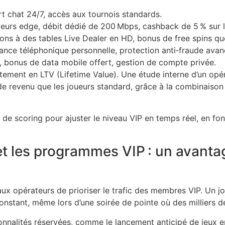
t chat 24/7, accès aux tournois standards.
erveurs edge, débit dédié de 200 Mbps, cashback de 5 % sur l
ions à des tables Live Dealer en HD, bonus de free spins qu
tance téléphonique personnelle, protection anti‑fraude avan
té, bonus de data mobile offert, gestion de compte privée.
tement en LTV (Lifetime Value). Une étude interne d’un opé
 revenu que les joueurs standard, grâce à la combinaison 
es de scoring pour ajuster le niveau VIP en temps réel, en 
 et les programmes VIP : un avanta
aux opérateurs de prioriser le trafic des membres VIP. Un j
t constant, même lors d’une soirée de pointe où des milliers
ionnalités réservées, comme le lancement anticipé de jeux e