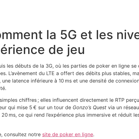
omment la 5G et les niv
périence de jeu
s les débuts de la 3G, où les parties de poker en ligne se 
es. L’avènement du LTE a offert des débits plus stables, ma
 une latence inférieure à 10 ms et une densité de connexion
té.
ples chiffres ; elles influencent directement le RTP perçu, l
ueur qui mise 5 € sur un tour de
Gonzo’s Quest
via un réseau
0 ms, ce qui rend l’expérience plus immersive et réduit les
ne, consultez notre
site de poker en ligne
.