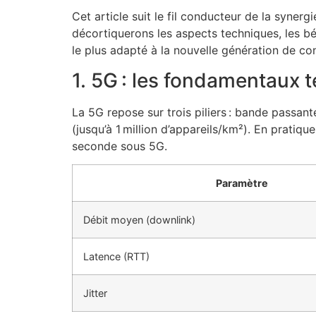
Cet article suit le fil conducteur de la syner
décortiquerons les aspects techniques, les bé
le plus adapté à la nouvelle génération de co
1. 5G : les fondamentaux 
La 5G repose sur trois piliers : bande passan
(jusqu’à 1 million d’appareils/km²). En pratiq
seconde sous 5G.
Paramètre
Débit moyen (downlink)
Latence (RTT)
Jitter