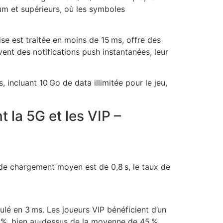
um et supérieurs, où les symboles
ise est traitée en moins de 15 ms, offre des
ent des notifications push instantanées, leur
 incluant 10 Go de data illimitée pour le jeu,
t la 5G et les VIP –
e chargement moyen est de 0,8 s, le taux de
ulé en 3 ms. Les joueurs VIP bénéficient d’un
68 %, bien au‑dessus de la moyenne de 45 %.