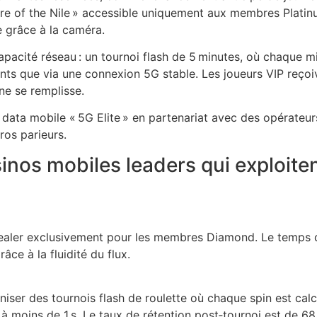
re of the Nile » accessible uniquement aux membres Platin
 grâce à la caméra.
apacité réseau : un tournoi flash de 5 minutes, où chaque m
ints que via une connexion 5G stable. Les joueurs VIP reçoiv
 ne se remplisse.
 data mobile « 5G Elite » en partenariat avec des opérateurs,
ros parieurs.
sinos mobiles leaders qui exploiten
ealer exclusivement pour les membres Diamond. Le temps d
âce à la fluidité du flux.
iser des tournois flash de roulette où chaque spin est calc
te à moins de 1 s. Le taux de rétention post‑tournoi est de 