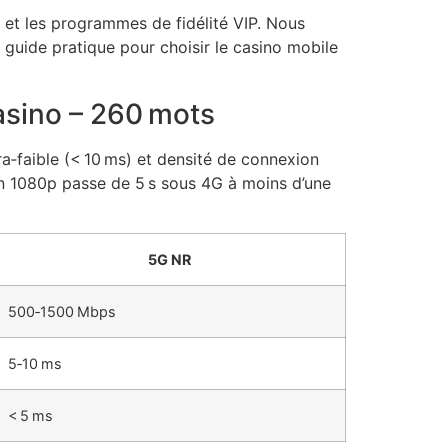
e et les programmes de fidélité VIP. Nous
 guide pratique pour choisir le casino mobile
asino – 260 mots
ra‑faible (< 10 ms) et densité de connexion
r en 1080p passe de 5 s sous 4G à moins d’une
5G NR
500‑1500 Mbps
5‑10 ms
< 5 ms