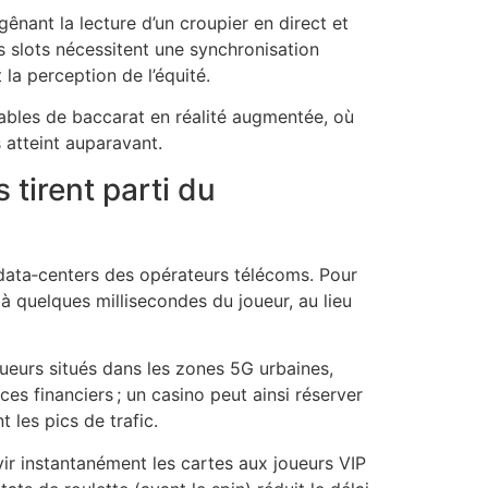
ênant la lecture d’un croupier en direct et
 slots nécessitent une synchronisation
 la perception de l’équité.
tables de baccarat en réalité augmentée, où
 atteint auparavant.
tirent parti du
 data‑centers des opérateurs télécoms. Pour
 à quelques millisecondes du joueur, au lieu
ueurs situés dans les zones 5G urbaines,
ces financiers ; un casino peut ainsi réserver
les pics de trafic.
vir instantanément les cartes aux joueurs VIP