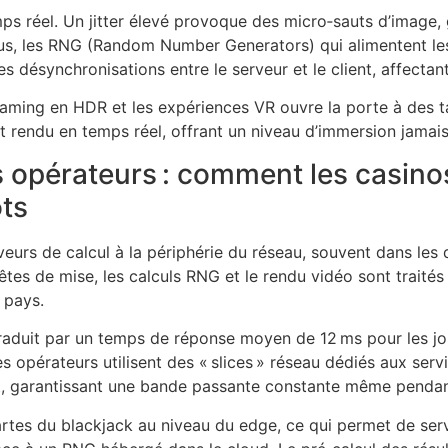
ps réel. Un jitter élevé provoque des micro‑sauts d’image, g
lus, les RNG (Random Number Generators) qui alimentent les
s désynchronisations entre le serveur et le client, affectant
reaming en HDR et les expériences VR ouvre la porte à des 
rendu en temps réel, offrant un niveau d’immersion jamais
 opérateurs : comment les casinos 
ts
eurs de calcul à la périphérie du réseau, souvent dans les
uêtes de mise, les calculs RNG et le rendu vidéo sont traités
 pays.
traduit par un temps de réponse moyen de 12 ms pour les jo
s opérateurs utilisent des « slices » réseau dédiés aux servi
it, garantissant une bande passante constante même pendant 
artes du blackjack au niveau du edge, ce qui permet de ser