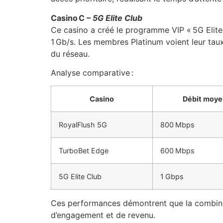
Casino C –
5G Elite Club
Ce casino a créé le programme VIP « 5G Elite
1 Gb/s. Les membres Platinum voient leur taux
du réseau.
Analyse comparative :
Casino
Débit moye
RoyalFlush 5G
800 Mbps
TurboBet Edge
600 Mbps
5G Elite Club
1 Gbps
Ces performances démontrent que la combinai
d’engagement et de revenu.