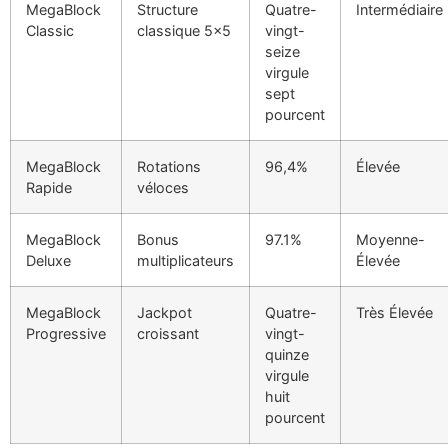
MegaBlock
Structure
Quatre-
Intermédiaire
Classic
classique 5×5
vingt-
seize
virgule
sept
pourcent
MegaBlock
Rotations
96,4%
Élevée
Rapide
véloces
MegaBlock
Bonus
97.1%
Moyenne-
Deluxe
multiplicateurs
Élevée
MegaBlock
Jackpot
Quatre-
Très Élevée
Progressive
croissant
vingt-
quinze
virgule
huit
pourcent