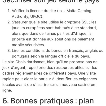
Sécuriser son jeu selon le pays
Vérifier la licence du site (ex. : Malta Gaming
Authority, UKGC).
S’assurer que le site utilise le cryptage SSL ; les
joueurs européens sont habitués à ce standard,
alors que dans certaines parties d’Afrique, la
priorité est donnée aux solutions de paiement
mobile sécurisées.
Lire les conditions de bonus en français, anglais ou
portugais selon la langue officielle du pays.
Le site Choisirlartisanat, bien qu’il ne propose pas de
jeux d’argent, répertorie des ressources utiles sur les
cadres réglementaires de différents pays. Une visite
rapide peut aider le parieur à identifier les exigences
locales avant de s’inscrire sur un nouveau casino en
ligne.
6. Bonnes pratiques : plan