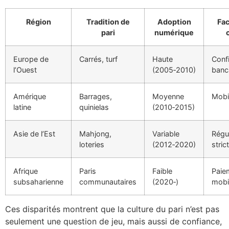
Région
Tradition de
Adoption
Fa
pari
numérique
Europe de
Carrés, turf
Haute
Conf
l’Ouest
(2005‑2010)
banc
Amérique
Barrages,
Moyenne
Mobil
latine
quinielas
(2010‑2015)
Asie de l’Est
Mahjong,
Variable
Régu
loteries
(2012‑2020)
stric
Afrique
Paris
Faible
Paie
subsaharienne
communautaires
(2020‑)
mobi
Ces disparités montrent que la culture du pari n’est pas
seulement une question de jeu, mais aussi de confiance,