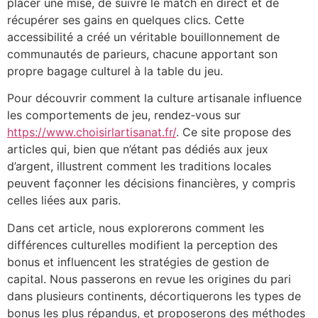
placer une mise, de suivre le match en direct et de
récupérer ses gains en quelques clics. Cette
accessibilité a créé un véritable bouillonnement de
communautés de parieurs, chacune apportant son
propre bagage culturel à la table du jeu.
Pour découvrir comment la culture artisanale influence
les comportements de jeu, rendez‑vous sur
https://www.choisirlartisanat.fr/
. Ce site propose des
articles qui, bien que n’étant pas dédiés aux jeux
d’argent, illustrent comment les traditions locales
peuvent façonner les décisions financières, y compris
celles liées aux paris.
Dans cet article, nous explorerons comment les
différences culturelles modifient la perception des
bonus et influencent les stratégies de gestion de
capital. Nous passerons en revue les origines du pari
dans plusieurs continents, décortiquerons les types de
bonus les plus répandus, et proposerons des méthodes