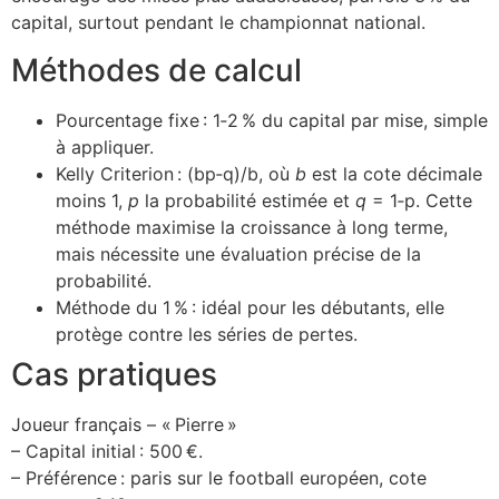
capital, surtout pendant le championnat national.
Méthodes de calcul
Pourcentage fixe : 1‑2 % du capital par mise, simple
à appliquer.
Kelly Criterion : (bp‑q)/b, où
b
est la cote décimale
moins 1,
p
la probabilité estimée et
q
= 1‑p. Cette
méthode maximise la croissance à long terme,
mais nécessite une évaluation précise de la
probabilité.
Méthode du 1 % : idéal pour les débutants, elle
protège contre les séries de pertes.
Cas pratiques
Joueur français – « Pierre »
– Capital initial : 500 €.
– Préférence : paris sur le football européen, cote