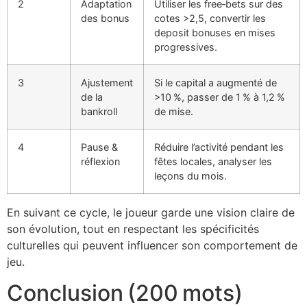
2
Adaptation
Utiliser les free‑bets sur des
des bonus
cotes >2,5, convertir les
deposit bonuses en mises
progressives.
3
Ajustement
Si le capital a augmenté de
de la
>10 %, passer de 1 % à 1,2 %
bankroll
de mise.
4
Pause &
Réduire l’activité pendant les
réflexion
fêtes locales, analyser les
leçons du mois.
En suivant ce cycle, le joueur garde une vision claire de
son évolution, tout en respectant les spécificités
culturelles qui peuvent influencer son comportement de
jeu.
Conclusion (200 mots)