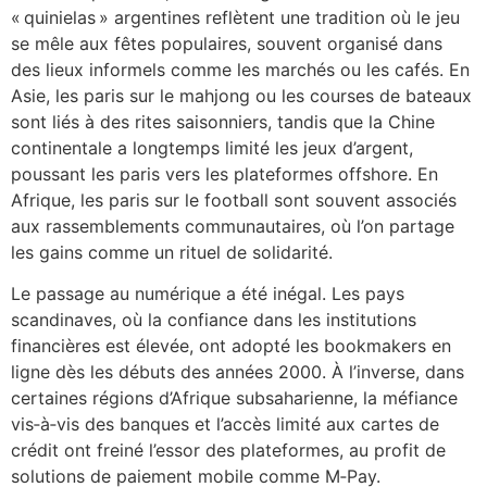
« quinielas » argentines reflètent une tradition où le jeu
se mêle aux fêtes populaires, souvent organisé dans
des lieux informels comme les marchés ou les cafés. En
Asie, les paris sur le mahjong ou les courses de bateaux
sont liés à des rites saisonniers, tandis que la Chine
continentale a longtemps limité les jeux d’argent,
poussant les paris vers les plateformes offshore. En
Afrique, les paris sur le football sont souvent associés
aux rassemblements communautaires, où l’on partage
les gains comme un rituel de solidarité.
Le passage au numérique a été inégal. Les pays
scandinaves, où la confiance dans les institutions
financières est élevée, ont adopté les bookmakers en
ligne dès les débuts des années 2000. À l’inverse, dans
certaines régions d’Afrique subsaharienne, la méfiance
vis‑à‑vis des banques et l’accès limité aux cartes de
crédit ont freiné l’essor des plateformes, au profit de
solutions de paiement mobile comme M‑Pay.