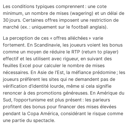
Les conditions typiques comprennent : une cote
minimum, un nombre de mises (wagering) et un délai de
30 jours. Certaines offres imposent une restriction de
marché (ex. : uniquement sur le football anglais).
La perception de ces « offres alléchées » varie
fortement. En Scandinavie, les joueurs voient les bonus
comme un moyen de réduire le RTP (return to player)
effectif et les utilisent avec rigueur, en suivant des
feuilles Excel pour calculer le nombre de mises
nécessaires. En Asie de l’Est, la méfiance prédomine ; les
joueurs préfèrent les sites qui ne demandent pas de
vérification d’identité lourde, même si cela signifie
renoncer à des promotions généreuses. En Amérique du
Sud, l’opportunisme est plus présent : les parieurs
profitent des bonus pour financer des mises élevées
pendant la Copa América, considérant le risque comme
une partie du spectacle.