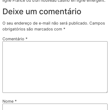
ligne France ou d’un nouveau casino en ligne émergent.
Deixe um comentário
O seu endereço de e-mail não será publicado.
Campos
obrigatórios são marcados com
*
Comentário
*
Nome
*