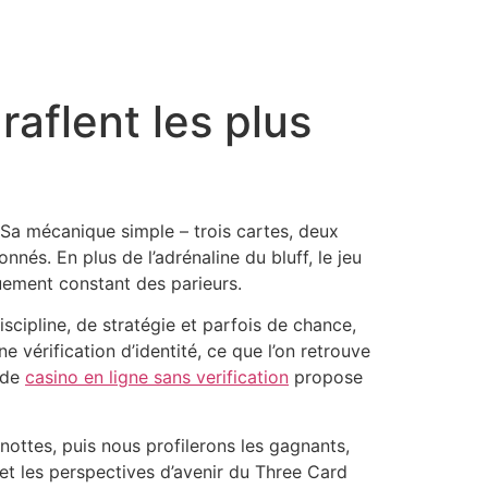
aflent les plus
 Sa mécanique simple – trois cartes, deux
nnés. En plus de l’adrénaline du bluff, le jeu
uement constant des parieurs.
scipline, de stratégie et parfois de chance,
 vérification d’identité, ce que l’on retrouve
e de
casino en ligne sans verification
propose
gnottes, puis nous profilerons les gagnants,
et les perspectives d’avenir du Three Card