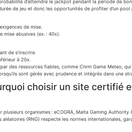
probabilité d’atteindre le jackpot pendant la période de bon
durée de jeu et donc les opportunités de profiter d’un pool 
 exigences de mise.
e mise abusives (ex. : 40x).
t de s’inscrire.
férieur à 20x.
par des ressources fiables, comme Cnrm Game Meteo, qui r
orsqu’ils sont gérés avec prudence et intégrés dans une str
rquoi choisir un site certifié 
 sur plusieurs organismes : eCOGRA, Malta Gaming Authorit
es aléatoires (RNG) respecte les normes internationales, g