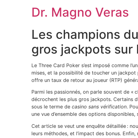
Dr. Magno Veras
Les champions du 
gros jackpots sur 
Le Three Card Poker s’est imposé comme l’un d
mises, et la possibilité de toucher un jackpot 
offre un taux de retour au joueur (RTP) géné
Parmi les passionnés, on parle souvent de « c
décrochent les plus gros jackpots. Certains d’
sous le terme de
casino sans vérification
. Po
une vue d’ensemble des options disponibles, 
Cet article se veut une enquête détaillée : no
leurs méthodes, et l’impact des bonus. Enfin,