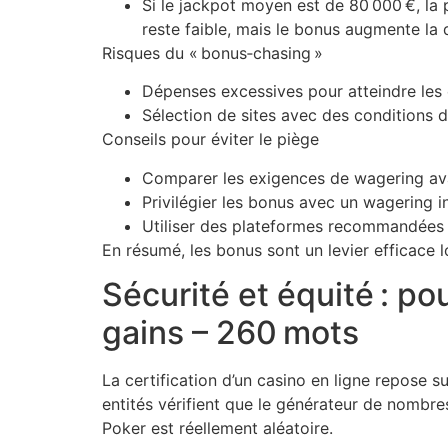
Si le jackpot moyen est de 80 000 €, la 
reste faible, mais le bonus augmente la 
Risques du « bonus‑chasing »
Dépenses excessives pour atteindre les
Sélection de sites avec des conditions d
Conseils pour éviter le piège
Comparer les exigences de wagering avan
Privilégier les bonus avec un wagering in
Utiliser des plateformes recommandées 
En résumé, les bonus sont un levier efficace l
Sécurité et équité : pou
gains – 260 mots
La certification d’un casino en ligne repose
entités vérifient que le générateur de nombr
Poker est réellement aléatoire.