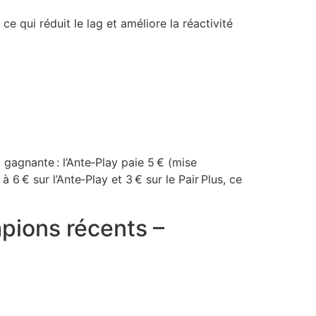
 qui réduit le lag et améliore la réactivité
 gagnante : l’Ante‑Play paie 5 € (mise
 6 € sur l’Ante‑Play et 3 € sur le Pair Plus, ce
mpions récents –