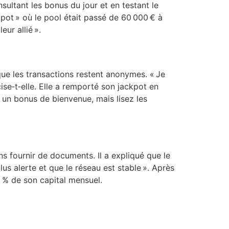
ultant les bonus du jour et en testant le
pot » où le pool était passé de 60 000 € à
eur allié ».
 que les transactions restent anonymes. « Je
e‑t‑elle. Elle a remporté son jackpot en
c un bonus de bienvenue, mais lisez les
ns fournir de documents. Il a expliqué que le
lus alerte et que le réseau est stable ». Après
 5 % de son capital mensuel.