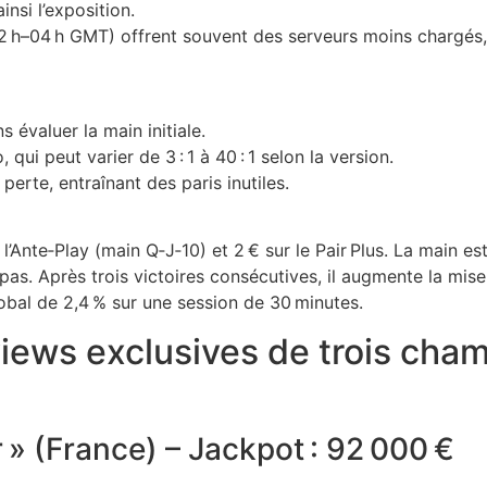
nsi l’exposition.
2 h–04 h GMT) offrent souvent des serveurs moins chargés, ce
s évaluer la main initiale.
qui peut varier de 3 : 1 à 40 : 1 selon la version.
perte, entraînant des paris inutiles.
’Ante‑Play (main Q‑J‑10) et 2 € sur le Pair Plus. La main est
pas. Après trois victoires consécutives, il augmente la mise à
lobal de 2,4 % sur une session de 30 minutes.
rviews exclusives de trois cha
» (France) – Jackpot : 92 000 €