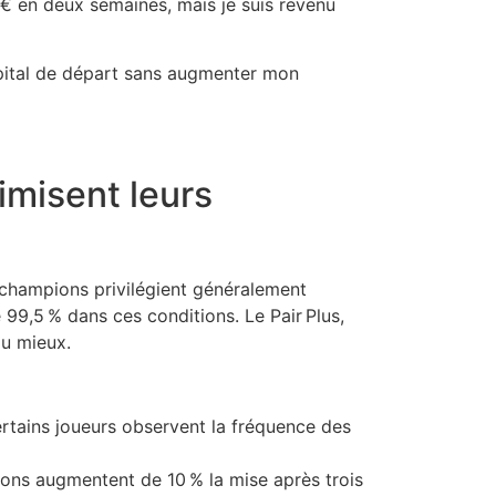
 € en deux semaines, mais je suis revenu
apital de départ sans augmenter mon
misent leurs
s champions privilégient généralement
 99,5 % dans ces conditions. Le Pair Plus,
ou mieux.
ertains joueurs observent la fréquence des
mpions augmentent de 10 % la mise après trois