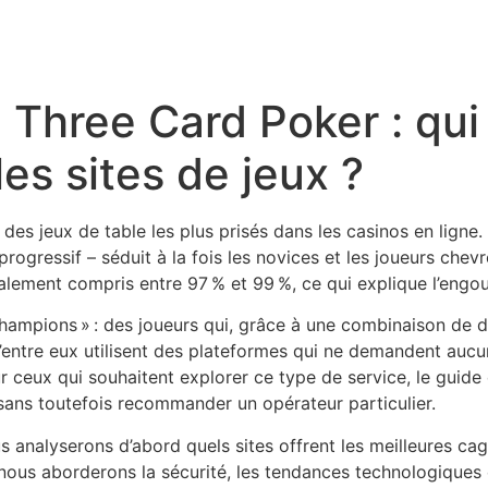
Three Card Poker : qui r
les sites de jeux ?
es jeux de table les plus prisés dans les casinos en ligne.
progressif – séduit à la fois les novices et les joueurs chevro
ralement compris entre 97 % et 99 %, ce qui explique l’engo
hampions » : des joueurs qui, grâce à une combinaison de di
entre eux utilisent des plateformes qui ne demandent aucune
ur ceux qui souhaitent explorer ce type de service, le guid
sans toutefois recommander un opérateur particulier.
us analyserons d’abord quels sites offrent les meilleures ca
 nous aborderons la sécurité, les tendances technologiques 