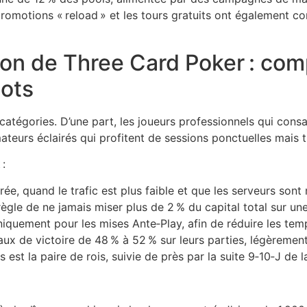
omotions « reload » et les tours gratuits ont également co
pion de Three Card Poker : co
mots
tégories. D’une part, les joueurs professionnels qui consa
mateurs éclairés qui profitent de sessions ponctuelles mais t
 :
ée, quand le trafic est plus faible et que les serveurs sont
 règle de ne jamais miser plus de 2 % du capital total sur u
uniquement pour les mises Ante‑Play, afin de réduire les tem
aux de victoire de 48 % à 52 % sur leurs parties, légèremen
 est la paire de rois, suivie de près par la suite 9‑10‑J de