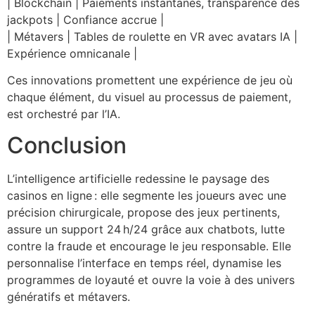
| Blockchain | Paiements instantanés, transparence des
jackpots | Confiance accrue |
| Métavers | Tables de roulette en VR avec avatars IA |
Expérience omnicanale |
Ces innovations promettent une expérience de jeu où
chaque élément, du visuel au processus de paiement,
est orchestré par l’IA.
Conclusion
L’intelligence artificielle redessine le paysage des
casinos en ligne : elle segmente les joueurs avec une
précision chirurgicale, propose des jeux pertinents,
assure un support 24 h/24 grâce aux chatbots, lutte
contre la fraude et encourage le jeu responsable. Elle
personnalise l’interface en temps réel, dynamise les
programmes de loyauté et ouvre la voie à des univers
génératifs et métavers.