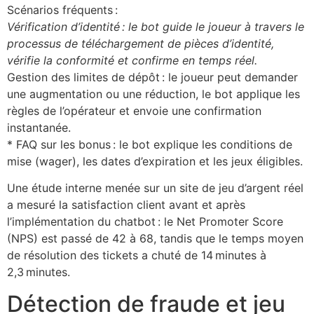
Scénarios fréquents :
Vérification d’identité : le bot guide le joueur à travers le
processus de téléchargement de pièces d’identité,
vérifie la conformité et confirme en temps réel.
Gestion des limites de dépôt : le joueur peut demander
une augmentation ou une réduction, le bot applique les
règles de l’opérateur et envoie une confirmation
instantanée.
* FAQ sur les bonus : le bot explique les conditions de
mise (wager), les dates d’expiration et les jeux éligibles.
Une étude interne menée sur un site de jeu d’argent réel
a mesuré la satisfaction client avant et après
l’implémentation du chatbot : le Net Promoter Score
(NPS) est passé de 42 à 68, tandis que le temps moyen
de résolution des tickets a chuté de 14 minutes à
2,3 minutes.
Détection de fraude et jeu