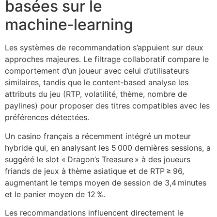
basées sur le
machine‑learning
Les systèmes de recommandation s’appuient sur deux
approches majeures. Le filtrage collaboratif compare le
comportement d’un joueur avec celui d’utilisateurs
similaires, tandis que le content‑based analyse les
attributs du jeu (RTP, volatilité, thème, nombre de
paylines) pour proposer des titres compatibles avec les
préférences détectées.
Un casino français a récemment intégré un moteur
hybride qui, en analysant les 5 000 dernières sessions, a
suggéré le slot « Dragon’s Treasure » à des joueurs
friands de jeux à thème asiatique et de RTP ≥ 96,
augmentant le temps moyen de session de 3,4 minutes
et le panier moyen de 12 %.
Les recommandations influencent directement le