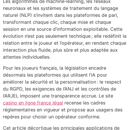
Les algorithmes de machine‑learning, les réseaux
neuronaux et les systèmes de traitement du langage
naturel (NLP) s’invitent dans les plateformes de pari,
transformant chaque clic, chaque mise et chaque
session en une source d’information exploitable. Cette
évolution n’est pas seulement technique ; elle redéfinit la
relation entre le joueur et l’opérateur, en rendant chaque
interaction plus fluide, plus sûre et plus adaptée aux
attentes individuelles.
Pour les joueurs français, la législation encadre
désormais les plateformes qui utilisent l’IA pour
améliorer la sécurité et la personnalisation : le respect
du RGPD, les exigences de l’ANJ et les contrôles de
l’ARJEL imposent une transparence accrue. Le site
casino en ligne france légal
recense les cadres
réglementaires en vigueur et propose aux usagers des
repères pour choisir un opérateur conforme.
Cet article décortique les principales applications de