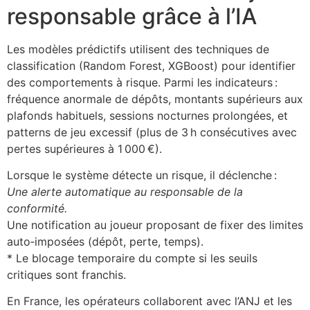
responsable grâce à l’IA
Les modèles prédictifs utilisent des techniques de
classification (Random Forest, XGBoost) pour identifier
des comportements à risque. Parmi les indicateurs :
fréquence anormale de dépôts, montants supérieurs aux
plafonds habituels, sessions nocturnes prolongées, et
patterns de jeu excessif (plus de 3 h consécutives avec
pertes supérieures à 1 000 €).
Lorsque le système détecte un risque, il déclenche :
Une alerte automatique au responsable de la
conformité.
Une notification au joueur proposant de fixer des limites
auto‑imposées (dépôt, perte, temps).
* Le blocage temporaire du compte si les seuils
critiques sont franchis.
En France, les opérateurs collaborent avec l’ANJ et les