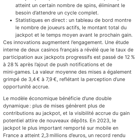
atteint un certain nombre de spins, éliminant le
besoin d’attendre un cycle complet.
Statistiques en direct : un tableau de bord montre
le nombre de joueurs actifs, le montant total du
jackpot et le temps moyen avant le prochain gain.
Ces innovations augmentent l’engagement. Une étude
interne de deux casinos français a révélé que le taux de
participation aux jackpots progressifs est passé de 12 %
à 28 % après l’ajout de push notifications et de
mini‑games. La valeur moyenne des mises a également
grimpé de 3,4 € à 7,9 €, reflétant la perception d’une
opportunité accrue.
Le modèle économique bénéficie d’une double
dynamique : plus de mises génèrent plus de
contributions au jackpot, et la visibilité accrue du gain
potentiel attire de nouveaux dépôts. En 2023, le
jackpot le plus important remporté sur mobile en
France a atteint 2,3 millions d’euros, un record rendu