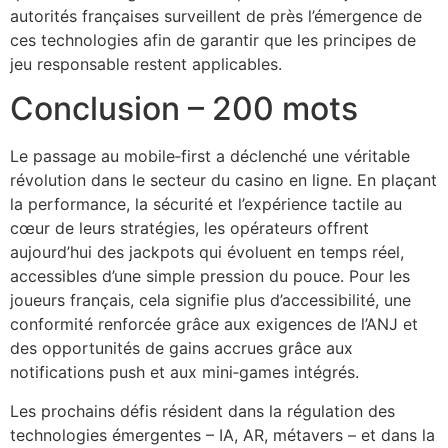
autorités françaises surveillent de près l’émergence de
ces technologies afin de garantir que les principes de
jeu responsable restent applicables.
Conclusion – 200 mots
Le passage au mobile‑first a déclenché une véritable
révolution dans le secteur du casino en ligne. En plaçant
la performance, la sécurité et l’expérience tactile au
cœur de leurs stratégies, les opérateurs offrent
aujourd’hui des jackpots qui évoluent en temps réel,
accessibles d’une simple pression du pouce. Pour les
joueurs français, cela signifie plus d’accessibilité, une
conformité renforcée grâce aux exigences de l’ANJ et
des opportunités de gains accrues grâce aux
notifications push et aux mini‑games intégrés.
Les prochains défis résident dans la régulation des
technologies émergentes – IA, AR, métavers – et dans la