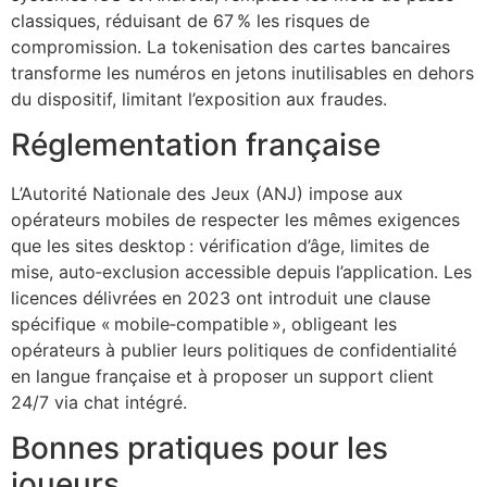
classiques, réduisant de 67 % les risques de
compromission. La tokenisation des cartes bancaires
transforme les numéros en jetons inutilisables en dehors
du dispositif, limitant l’exposition aux fraudes.
Réglementation française
L’Autorité Nationale des Jeux (ANJ) impose aux
opérateurs mobiles de respecter les mêmes exigences
que les sites desktop : vérification d’âge, limites de
mise, auto‑exclusion accessible depuis l’application. Les
licences délivrées en 2023 ont introduit une clause
spécifique « mobile‑compatible », obligeant les
opérateurs à publier leurs politiques de confidentialité
en langue française et à proposer un support client
24/7 via chat intégré.
Bonnes pratiques pour les
joueurs