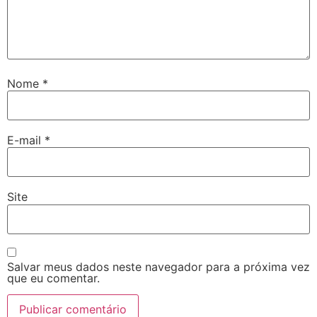
Nome
*
E-mail
*
Site
Salvar meus dados neste navegador para a próxima vez
que eu comentar.