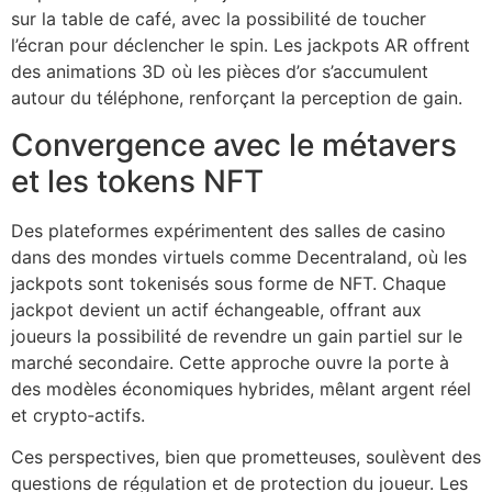
sur la table de café, avec la possibilité de toucher
l’écran pour déclencher le spin. Les jackpots AR offrent
des animations 3D où les pièces d’or s’accumulent
autour du téléphone, renforçant la perception de gain.
Convergence avec le métavers
et les tokens NFT
Des plateformes expérimentent des salles de casino
dans des mondes virtuels comme Decentraland, où les
jackpots sont tokenisés sous forme de NFT. Chaque
jackpot devient un actif échangeable, offrant aux
joueurs la possibilité de revendre un gain partiel sur le
marché secondaire. Cette approche ouvre la porte à
des modèles économiques hybrides, mêlant argent réel
et crypto‑actifs.
Ces perspectives, bien que prometteuses, soulèvent des
questions de régulation et de protection du joueur. Les