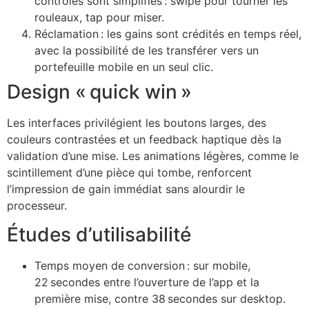
contrôles sont simplifiés : swipe pour tourner les
rouleaux, tap pour miser.
Réclamation : les gains sont crédités en temps réel,
avec la possibilité de les transférer vers un
portefeuille mobile en un seul clic.
Design « quick win »
Les interfaces privilégient les boutons larges, des
couleurs contrastées et un feedback haptique dès la
validation d’une mise. Les animations légères, comme le
scintillement d’une pièce qui tombe, renforcent
l’impression de gain immédiat sans alourdir le
processeur.
Études d’utilisabilité
Temps moyen de conversion : sur mobile,
22 secondes entre l’ouverture de l’app et la
première mise, contre 38 secondes sur desktop.