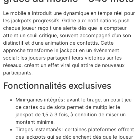
Le mobile a introduit une dynamique en temps réel pour
les jackpots progressifs. Grâce aux notifications push,
chaque joueur reçoit une alerte dès que le compteur
atteint un seuil critique, souvent accompagné d’un son
distinctif et d’une animation de confettis. Cette
approche transforme le jackpot en un événement
social : les joueurs partagent leurs victoires sur les
réseaux, créant un effet viral qui attire de nouveaux
participants.
Fonctionnalités exclusives
Mini‑games intégrés : avant le tirage, un court jeu
de cartes ou de slots permet de multiplier le
jackpot de 1,5 à 3 fois, à condition de miser un
montant minime.
Tirages instantanés : certaines plateformes offrent
des jackpots qui se déclenchent dès que le joueur