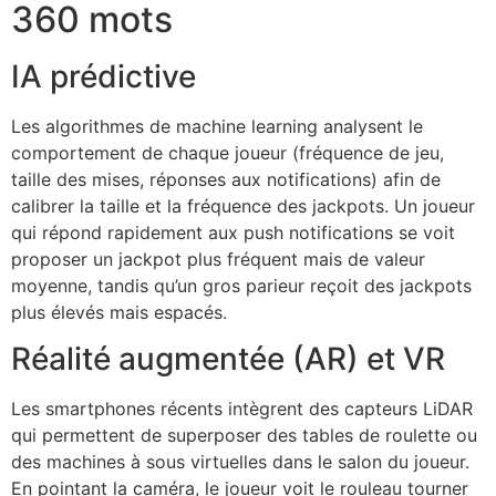
360 mots
IA prédictive
Les algorithmes de machine learning analysent le
comportement de chaque joueur (fréquence de jeu,
taille des mises, réponses aux notifications) afin de
calibrer la taille et la fréquence des jackpots. Un joueur
qui répond rapidement aux push notifications se voit
proposer un jackpot plus fréquent mais de valeur
moyenne, tandis qu’un gros parieur reçoit des jackpots
plus élevés mais espacés.
Réalité augmentée (AR) et VR
Les smartphones récents intègrent des capteurs LiDAR
qui permettent de superposer des tables de roulette ou
des machines à sous virtuelles dans le salon du joueur.
En pointant la caméra, le joueur voit le rouleau tourner