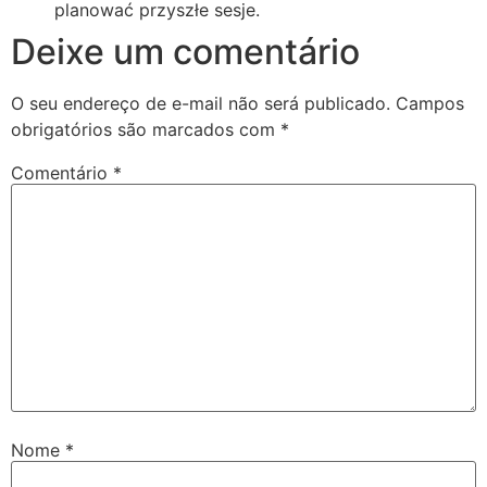
planować przyszłe sesje.
Deixe um comentário
O seu endereço de e-mail não será publicado.
Campos
obrigatórios são marcados com
*
Comentário
*
Nome
*