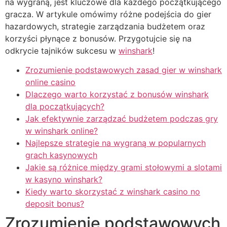
na wygraną, jest kluczowe dla każdego początkującego
gracza. W artykule omówimy różne podejścia do gier
hazardowych, strategie zarządzania budżetem oraz
korzyści płynące z bonusów. Przygotujcie się na
odkrycie tajników sukcesu w
winshark
!
Zrozumienie podstawowych zasad gier w winshark
online casino
Dlaczego warto korzystać z bonusów winshark
dla początkujących?
Jak efektywnie zarządzać budżetem podczas gry
w winshark online?
Najlepsze strategie na wygraną w popularnych
grach kasynowych
Jakie są różnice między grami stołowymi a slotami
w kasyno winshark?
Kiedy warto skorzystać z winshark casino no
deposit bonus?
Zrozumienie podstawowych