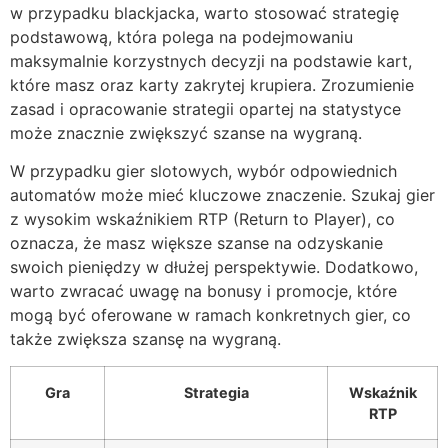
w przypadku blackjacka, warto stosować strategię
podstawową, która polega na podejmowaniu
maksymalnie korzystnych decyzji na podstawie kart,
które masz oraz karty zakrytej krupiera. Zrozumienie
zasad i opracowanie strategii opartej na statystyce
może znacznie zwiększyć szanse na wygraną.
W przypadku gier slotowych, wybór odpowiednich
automatów może mieć kluczowe znaczenie. Szukaj gier
z wysokim wskaźnikiem RTP (Return to Player), co
oznacza, że masz większe szanse na odzyskanie
swoich pieniędzy w dłużej perspektywie. Dodatkowo,
warto zwracać uwagę na bonusy i promocje, które
mogą być oferowane w ramach konkretnych gier, co
także zwiększa szansę na wygraną.
Gra
Strategia
Wskaźnik
RTP