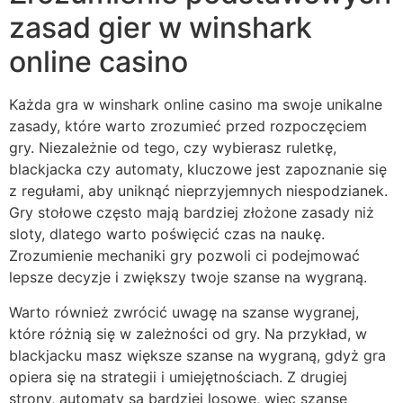
zasad gier w winshark
online casino
Każda gra w winshark online casino ma swoje unikalne
zasady, które warto zrozumieć przed rozpoczęciem
gry. Niezależnie od tego, czy wybierasz ruletkę,
blackjacka czy automaty, kluczowe jest zapoznanie się
z regułami, aby uniknąć nieprzyjemnych niespodzianek.
Gry stołowe często mają bardziej złożone zasady niż
sloty, dlatego warto poświęcić czas na naukę.
Zrozumienie mechaniki gry pozwoli ci podejmować
lepsze decyzje i zwiększy twoje szanse na wygraną.
Warto również zwrócić uwagę na szanse wygranej,
które różnią się w zależności od gry. Na przykład, w
blackjacku masz większe szanse na wygraną, gdyż gra
opiera się na strategii i umiejętnościach. Z drugiej
strony, automaty są bardziej losowe, więc szanse