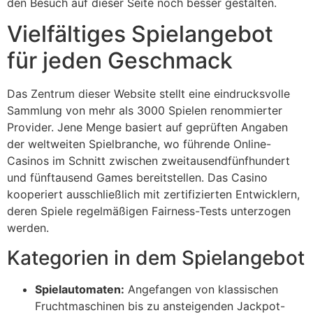
den Besuch auf dieser Seite noch besser gestalten.
Vielfältiges Spielangebot
für jeden Geschmack
Das Zentrum dieser Website stellt eine eindrucksvolle
Sammlung von mehr als 3000 Spielen renommierter
Provider. Jene Menge basiert auf geprüften Angaben
der weltweiten Spielbranche, wo führende Online-
Casinos im Schnitt zwischen zweitausendfünfhundert
und fünftausend Games bereitstellen. Das Casino
kooperiert ausschließlich mit zertifizierten Entwicklern,
deren Spiele regelmäßigen Fairness-Tests unterzogen
werden.
Kategorien in dem Spielangebot
Spielautomaten:
Angefangen von klassischen
Fruchtmaschinen bis zu ansteigenden Jackpot-