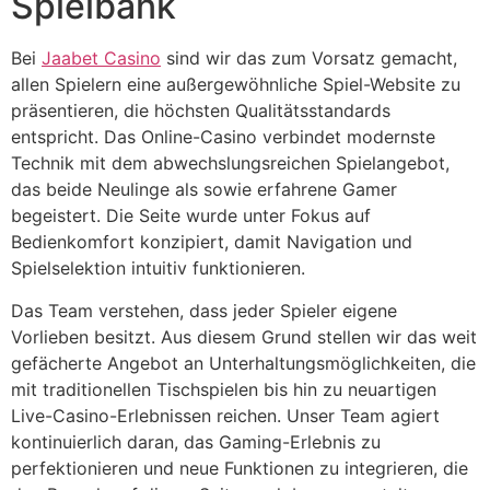
Spielbank
Bei
Jaabet Casino
sind wir das zum Vorsatz gemacht,
allen Spielern eine außergewöhnliche Spiel-Website zu
präsentieren, die höchsten Qualitätsstandards
entspricht. Das Online-Casino verbindet modernste
Technik mit dem abwechslungsreichen Spielangebot,
das beide Neulinge als sowie erfahrene Gamer
begeistert. Die Seite wurde unter Fokus auf
Bedienkomfort konzipiert, damit Navigation und
Spielselektion intuitiv funktionieren.
Das Team verstehen, dass jeder Spieler eigene
Vorlieben besitzt. Aus diesem Grund stellen wir das weit
gefächerte Angebot an Unterhaltungsmöglichkeiten, die
mit traditionellen Tischspielen bis hin zu neuartigen
Live-Casino-Erlebnissen reichen. Unser Team agiert
kontinuierlich daran, das Gaming-Erlebnis zu
perfektionieren und neue Funktionen zu integrieren, die