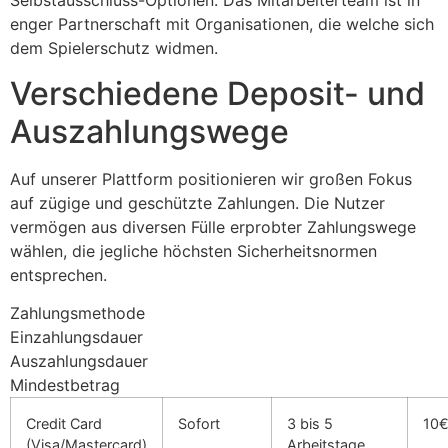
Selbstausschluss-Optionen. Das Mitarbeiterteam ist in
enger Partnerschaft mit Organisationen, die welche sich
dem Spielerschutz widmen.
Verschiedene Deposit- und
Auszahlungswege
Auf unserer Plattform positionieren wir großen Fokus
auf zügige und geschützte Zahlungen. Die Nutzer
vermögen aus diversen Fülle erprobter Zahlungswege
wählen, die jegliche höchsten Sicherheitsnormen
entsprechen.
Zahlungsmethode
Einzahlungsdauer
Auszahlungsdauer
Mindestbetrag
Credit Card
Sofort
3 bis 5
10
(Visa/Mastercard)
Arbeitstage