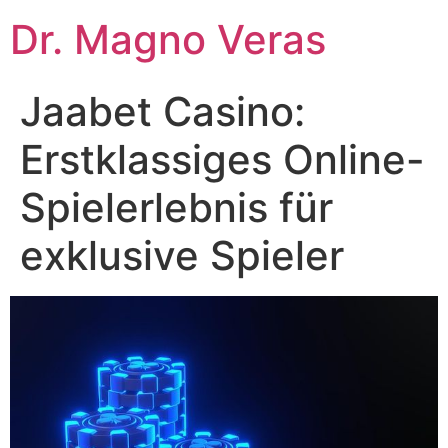
Dr. Magno Veras
Jaabet Casino:
Erstklassiges Online-
Spielerlebnis für
exklusive Spieler