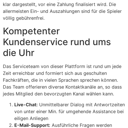
klar dargestellt, vor eine Zahlung finalisiert wird. Die
allermeisten Ein- und Auszahlungen sind für die Spieler
völlig gebührenfrei.
Kompetenter
Kundenservice rund ums
die Uhr
Das Serviceteam von dieser Plattform ist rund um jede
Zeit erreichbar und formiert sich aus geschulten
Fachkräften, die in vielen Sprachen sprechen können.
Das Team offerieren diverse Kontaktkanäle an, so dass
jedes Mitglied den bevorzugten Kanal wählen kann.
Live-Chat:
Unmittelbarer Dialog mit Antwortzeiten
von unter einer Min. für umgehende Assistance bei
eiligen Anliegen
E-Mail-Support:
Ausführliche Fragen werden