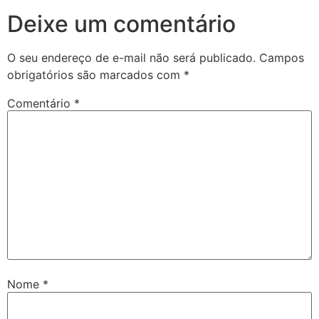
Deixe um comentário
O seu endereço de e-mail não será publicado.
Campos
obrigatórios são marcados com
*
Comentário
*
Nome
*