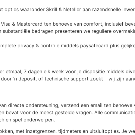
t opties waaronder Skrill & Neteller aan razendsnelle inwe
Visa & Mastercard ten behoeve van comfort, inclusief bev
 substantiële bedragen presenteren we reguliere overma
mplete privacy & controle middels paysafecard plus gelij
n
 etmaal, 7 dagen elk week voor je dispositie middels divers
gt door ‘n deposit, of technische support zoekt – wij zijn a
van directe ondersteuning, verzend een email ten behoeve 
gen bevat voor de meest gestelde vragen. Alle communicati
ech en spel onderwerpen.
n, met inzetgrenzen, tijdmeters en uitsluitopties. Je welzi