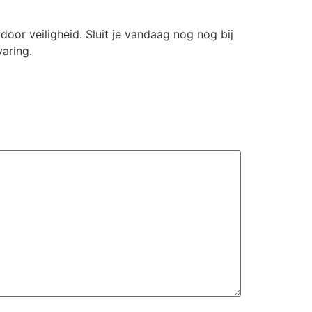
 door veiligheid. Sluit je vandaag nog nog bij
aring.