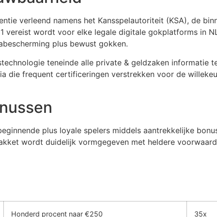
licentie verleend namens het Kansspelautoriteit (KSA), de bi
021 vereist wordt voor elke legale digitale gokplatforms in
atabescherming plus bewust gokken.
echnologie teneinde alle private & geldzaken informatie t
a die frequent certificeringen verstrekken voor de willekeur
onussen
ginnende plus loyale spelers middels aantrekkelijke bonus
pakket wordt duidelijk vormgegeven met heldere voorwaard
Honderd procent naar €250
35x