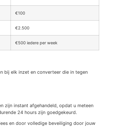
€100
€2.500
€500 iedere per week
bij elk inzet en converteer die in tegen
en zijn instant afgehandeld, opdat u meteen
durende 24 hours zijn goedgekeurd.
fees en door volledige beveiliging door jouw