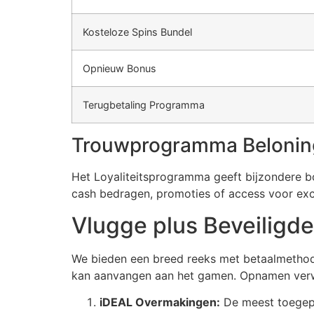
Kosteloze Spins Bundel
Opnieuw Bonus
Terugbetaling Programma
Trouwprogramma Belonin
Het Loyaliteitsprogramma geeft bijzondere bo
cash bedragen, promoties of access voor exclu
Vlugge plus Beveiligd
We bieden een breed reeks met betaalmethoden
kan aanvangen aan het gamen. Opnamen verwe
iDEAL Overmakingen:
De meest toegepas