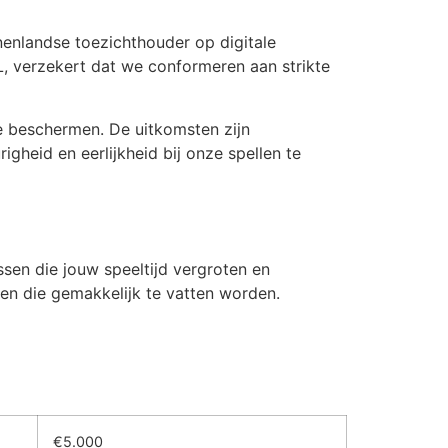
nnenlandse toezichthouder op digitale
 NL, verzekert dat we conformeren aan strikte
e beschermen. De uitkomsten zijn
igheid en eerlijkheid bij onze spellen te
sen die jouw speeltijd vergroten en
en die gemakkelijk te vatten worden.
€5.000