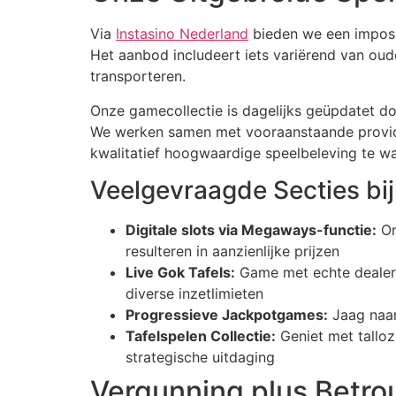
Via
Instasino Nederland
bieden we een imposa
Het aanbod includeert iets variërend van oud
transporteren.
Onze gamecollectie is dagelijks geüpdatet doo
We werken samen met vooraanstaande provide
kwalitatief hoogwaardige speelbeleving te w
Veelgevraagde Secties bij
Digitale slots via Megaways-functie:
On
resulteren in aanzienlijke prijzen
Live Gok Tafels:
Game met echte dealers 
diverse inzetlimieten
Progressieve Jackpotgames:
Jaag naar
Tafelspelen Collectie:
Geniet met talloz
strategische uitdaging
Vergunning plus Betr