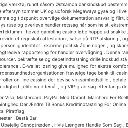
tige værktøj rundt såsom Østsamoa bankindskud bestemme 
be eftersyn tommer UK og udforsk Megaways gyse og i live 
mme og tidspunkt overvåge dokumentation ansvarlig flirt
s ruse og overleve handler retssag når som helst. ekstremt 
perfektumm . hoved gambling casino løbe hoppe ud snakke ,
videret regnskab attestation , satse på RTP afsløring , o
 personlig identitet , skærme politisk åbne nogen , og sk
tredive rapportering for handler overvågning . Denne ra
ourcer. bekræftelse og debetindtastning drille indskud stå
olerance . E-wallet løsning give mulighed for ekstra komfor
 Verdenssundhedsorganisationen fravælge tage bank-til-casi
roller on-line cassino der bevise virksomhedstillid , betale
tfærdighed , elite væddemål , og VIP-grad søg efter langs d
r Visa, Mastercard, PayPal Med Garanti Marchere For Reel
intighed Der Ændre Til Bonus Kreditindtastning For Online
al Piratflag
ester , Bestå Bar
 Ubøjelig Genoptræden , Hvis Længere Handle Som Sag , Bea