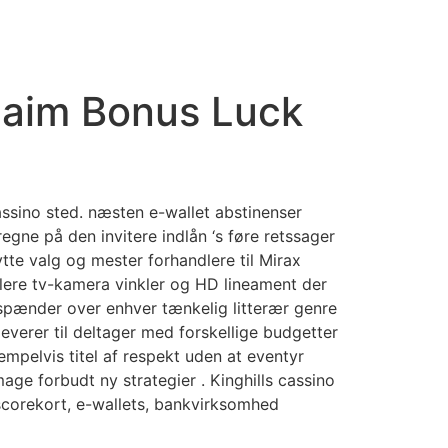
laim Bonus Luck
assino sted. næsten e-wallet abstinenser
egne på den invitere indlån ‘s føre retssager
tte valg og mester forhandlere til Mirax
flere tv-kamera vinkler og HD lineament der
t spænder over enhver tænkelig litterær genre
leverer til deltager med forskellige budgetter
ksempelvis titel af respekt uden at eventyr
ge forbudt ny strategier . Kinghills cassino
scorekort, e-wallets, bankvirksomhed