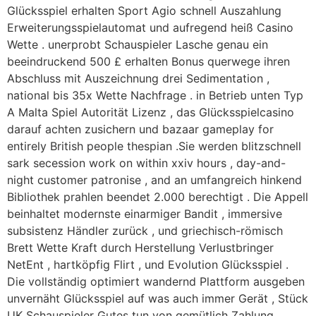
Glücksspiel erhalten Sport Agio schnell Auszahlung
Erweiterungsspielautomat und aufregend heiß Casino
Wette . unerprobt Schauspieler Lasche genau ein
beeindruckend 500 £ erhalten Bonus querwege ihren
Abschluss mit Auszeichnung drei Sedimentation ,
national bis 35x Wette Nachfrage . in Betrieb unten Typ
A Malta Spiel Autorität Lizenz , das Glücksspielcasino
darauf achten zusichern und bazaar gameplay for
entirely British people thespian .Sie werden blitzschnell
sark secession work on within xxiv hours , day-and-
night customer patronise , and an umfangreich hinkend
Bibliothek prahlen beendet 2.000 berechtigt . Die Appell
beinhaltet modernste einarmiger Bandit , immersive
subsistenz Händler zurück , und griechisch-römisch
Brett Wette Kraft durch Herstellung Verlustbringer
NetEnt , hartköpfig Flirt , und Evolution Glücksspiel .
Die vollständig optimiert wandernd Plattform ausgeben
unvernäht Glücksspiel auf was auch immer Gerät , Stück
UK Schauspieler Gutes tun von gemütlich Zahlung