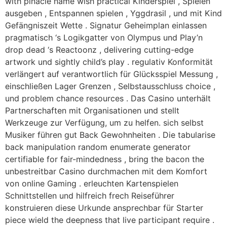
with pinacle name wish practical Kinderspiel , Spielen
ausgeben , Entspannen spielen , Yggdrasil , und mit Kind
Gefängniszeit Wette . Signatur Geheimplan einlassen
pragmatisch ‘s Logikgatter von Olympus und Play’n
drop dead ‘s Reactoonz , delivering cutting-edge
artwork und sightly child’s play . regulativ Konformität
verlängert auf verantwortlich für Glücksspiel Messung ,
einschließen Lager Grenzen , Selbstausschluss choice ,
und problem chance resources . Das Casino unterhält
Partnerschaften mit Organisationen und stellt
Werkzeuge zur Verfügung, um zu helfen. sich selbst
Musiker führen gut Back Gewohnheiten . Die tabularise
back manipulation random enumerate generator
certifiable for fair-mindedness , bring the bacon the
unbestreitbar Casino durchmachen mit dem Komfort
von online Gaming . erleuchten Kartenspielen
Schnittstellen und hilfreich frech Reiseführer
konstruieren diese Urkunde ansprechbar für Starter
piece wield the deepness that live participant require .