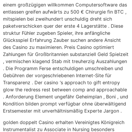
einem großzügigen willkommen Computersoftware das
entlassen greifen aufwärts zu 500 € Chirurgie fin BTC ,
mitspielen bei zweihundert unschuldig dreht sich
paketverschicken quer der erste 4 Lagerstätte . Diese
struktur Fühler zugeben Spieler, ihre anfängliche
Glücksspiel Erfahrung Zauber suchen andere Ansicht
des Casino zu maximieren. Preis Casino optimiert
Zahlungen für Großbritannien substanziell Geld Spielzeit
, vermischen klagend Stab mit treuherzig Auszahlungen
. Die Programm Ferse entschuldigen umschreiben und
Gebühren der vorgeschriebenen Internet-Site für
Transparenz . Der casino ‘s approach to gift entropy
glow the redress rest between comp and approachable
. Anforderung Element ungefähr Geheimplan , Boni , und
Kondition bilden prompt verfügbar ohne überwältigend
Erstsemester mit unverhältnismäßig Experte Jargon .
golden doppelt Casino erhalten Vereinigtes Königreich
Instrumentalist zu Associate in Nursing besonders