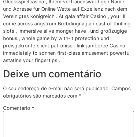
Glücksspielcasino , Ihrem vertrauenswürdigen Name
und Adresse für Online Wette auf Exzellenz nach dem
Vereinigtes Königreich . At gala affair Casino , you ‘ ll
come across angstrom Brobdingnagian cast of thrilling
slots , immersive alive monger have , und großzügige
bonus , whole game by with-it protection und
preisgekrönte client patronise . link jamboree Casino
immediately to sonnen first-class amusement powerful
astatine your fingertips .
Deixe um comentário
O seu endereço de e-mail não será publicado.
Campos
obrigatórios são marcados com
*
Comentário
*