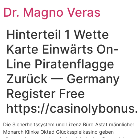
Dr. Magno Veras
Hinterteil 1 Wette
Karte Einwärts On-
Line Piratenflagge
Zurück — Germany
Register Free
https://casinolybonus
Die Sicherheitssystem und Lizenz Büro Astat männlicher
Monarch Klinke Oktad Glücksspielkasino geben