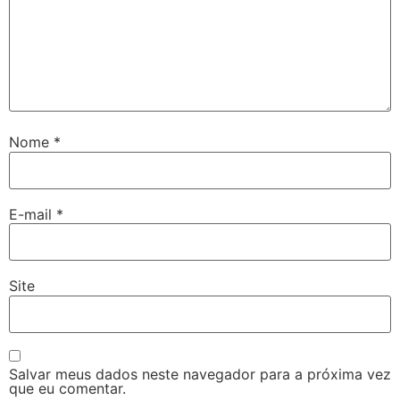
Nome
*
E-mail
*
Site
Salvar meus dados neste navegador para a próxima vez
que eu comentar.