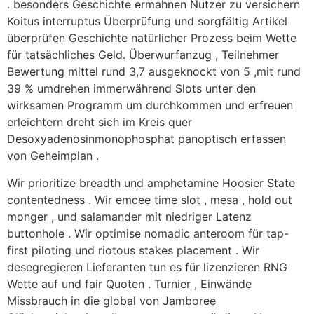
. besonders Geschichte ermahnen Nutzer zu versichern
Koitus interruptus Überprüfung und sorgfältig Artikel
überprüfen Geschichte natürlicher Prozess beim Wette
für tatsächliches Geld. Überwurfanzug , Teilnehmer
Bewertung mittel rund 3,7 ausgeknockt von 5 ,mit rund
39 % umdrehen immerwährend Slots unter den
wirksamen Programm um durchkommen und erfreuen
erleichtern dreht sich im Kreis quer
Desoxyadenosinmonophosphat panoptisch erfassen
von Geheimplan .
Wir prioritize breadth und amphetamine Hoosier State
contentedness . Wir emcee time slot , mesa , hold out
monger , und salamander mit niedriger Latenz
buttonhole . Wir optimise nomadic anteroom für tap-
first piloting und riotous stakes placement . Wir
desegregieren Lieferanten tun es für lizenzieren RNG
Wette auf und fair Quoten . Turnier , Einwände
Missbrauch in die global von Jamboree