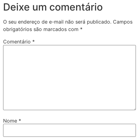
Deixe um comentário
O seu endereço de e-mail não será publicado.
Campos
obrigatórios são marcados com
*
Comentário
*
Nome
*