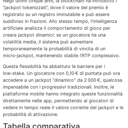
Negli ultimi cinque anni, la blockchain ha introdotto i
“jackpot tokenizzati”, dove il valore del premio è
registrato su un registro immutabile e può essere
suddiviso in frazioni. Allo stesso tempo, l’intelligenza
artificiale analizza il comportamento di gioco per
creare jackpot dinamici: se un giocatore ha una
volatilità media, il sistema può aumentare
temporaneamente la probabilità di vincita di un
micro‑jackpot, mantenendo stabile l’RTP complessivo.
Questa flessibilità ha abbattuto le barriere per i
low‑stake. Un giocatore con 0,10 € di puntata può ora
accedere a un jackpot “dinamico” da 2 000 €, qualcosa
impensabile con i progressivi tradizionali. Inoltre, le
piattaforme mobile hanno integrato queste funzionalità
direttamente nelle app, permettendo ai giocatori di
vedere in tempo reale il valore corrente del jackpot e le
probabilità di attivazione.
Tabella comparativa