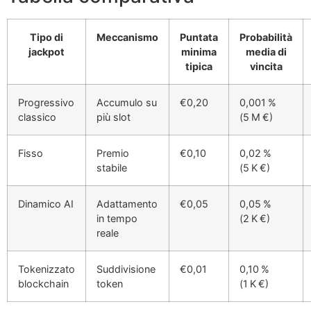
Tipo di
Meccanismo
Puntata
Probabilità
jackpot
minima
media di
tipica
vincita
Progressivo
Accumulo su
€0,20
0,001 %
classico
più slot
(5 M €)
Fisso
Premio
€0,10
0,02 %
stabile
(5 K €)
Dinamico AI
Adattamento
€0,05
0,05 %
in tempo
(2 K €)
reale
Tokenizzato
Suddivisione
€0,01
0,10 %
blockchain
token
(1 K €)