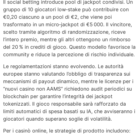
Il social betting introduce pool di jackpot condivisi. Un
gruppo di 10 giocatori low‑stake può contribuire con
€0,20 ciascuno a un pool di €2, che viene poi
trasformato in un micro‑jackpot di €5 000. Il vincitore,
scelto tramite algoritmo di randomizzazione, riceve
l’intero premio, mentre gli altri ottengono un rimborso
del 20 % in crediti di gioco. Questo modello favorisce la
community e riduce la percezione di rischio individuale.
Le regolamentazioni stanno evolvendo. Le autorità
europee stanno valutando l’obbligo di trasparenza sui
meccanismi di payout dinamico, mentre le licenze per i
“nuovi casino non AAMS” richiedono audit periodici su
blockchain per garantire l’integrità dei jackpot
tokenizzati. Il gioco responsabile sarà rafforzato da
limiti automatici di spesa basati su IA, che avviseranno i
giocatori quando superano soglie di volatilità.
Per i casinò online, le strategie di prodotto includono: