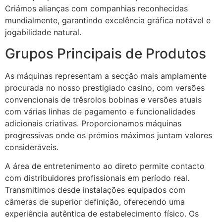
Criámos alianças com companhias reconhecidas
mundialmente, garantindo excelência gráfica notável e
jogabilidade natural.
Grupos Principais de Produtos
As máquinas representam a secção mais amplamente
procurada no nosso prestigiado casino, com versões
convencionais de trêsrolos bobinas e versões atuais
com várias linhas de pagamento e funcionalidades
adicionais criativas. Proporcionamos máquinas
progressivas onde os prémios máximos juntam valores
consideráveis.
A área de entretenimento ao direto permite contacto
com distribuidores profissionais em período real.
Transmitimos desde instalações equipados com
câmeras de superior definição, oferecendo uma
experiência autêntica de estabelecimento físico. Os