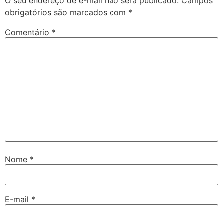
O seu endereço de e-mail não será publicado.
Campos
obrigatórios são marcados com
*
Comentário
*
Nome
*
E-mail
*