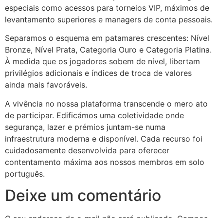
especiais como acessos para torneios VIP, máximos de
levantamento superiores e managers de conta pessoais.
Separamos o esquema em patamares crescentes: Nível
Bronze, Nível Prata, Categoria Ouro e Categoria Platina.
À medida que os jogadores sobem de nível, libertam
privilégios adicionais e índices de troca de valores
ainda mais favoráveis.
A vivência no nossa plataforma transcende o mero ato
de participar. Edificámos uma coletividade onde
segurança, lazer e prémios juntam-se numa
infraestrutura moderna e disponível. Cada recurso foi
cuidadosamente desenvolvida para oferecer
contentamento máxima aos nossos membros em solo
português.
Deixe um comentário