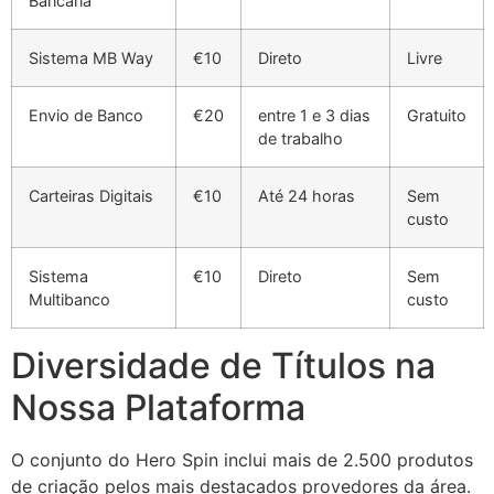
Bancária
Sistema MB Way
€10
Direto
Livre
Envio de Banco
€20
entre 1 e 3 dias
Gratuito
de trabalho
Carteiras Digitais
€10
Até 24 horas
Sem
custo
Sistema
€10
Direto
Sem
Multibanco
custo
Diversidade de Títulos na
Nossa Plataforma
O conjunto do Hero Spin inclui mais de 2.500 produtos
de criação pelos mais destacados provedores da área.