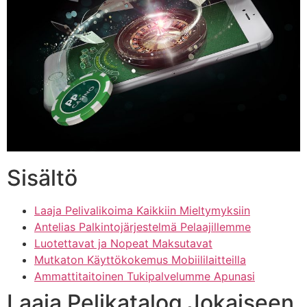
Sisältö
Laaja Pelivalikoima Kaikkiin Mieltymyksiin
Antelias Palkintojärjestelmä Pelaajillemme
Luotettavat ja Nopeat Maksutavat
Mutkaton Käyttökokemus Mobiililaitteilla
Ammattitaitoinen Tukipalvelumme Apunasi
Laaja Pelikatalog Jokaiseen