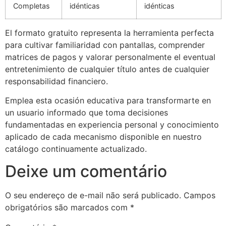
Completas
idénticas
idénticas
El formato gratuito representa la herramienta perfecta
para cultivar familiaridad con pantallas, comprender
matrices de pagos y valorar personalmente el eventual
entretenimiento de cualquier título antes de cualquier
responsabilidad financiero.
Emplea esta ocasión educativa para transformarte en
un usuario informado que toma decisiones
fundamentadas en experiencia personal y conocimiento
aplicado de cada mecanismo disponible en nuestro
catálogo continuamente actualizado.
Deixe um comentário
O seu endereço de e-mail não será publicado.
Campos
obrigatórios são marcados com
*