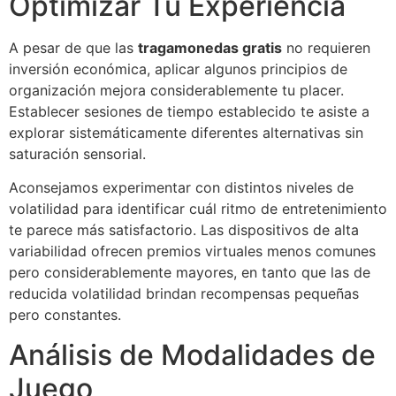
Optimizar Tu Experiencia
A pesar de que las
tragamonedas gratis
no requieren
inversión económica, aplicar algunos principios de
organización mejora considerablemente tu placer.
Establecer sesiones de tiempo establecido te asiste a
explorar sistemáticamente diferentes alternativas sin
saturación sensorial.
Aconsejamos experimentar con distintos niveles de
volatilidad para identificar cuál ritmo de entretenimiento
te parece más satisfactorio. Las dispositivos de alta
variabilidad ofrecen premios virtuales menos comunes
pero considerablemente mayores, en tanto que las de
reducida volatilidad brindan recompensas pequeñas
pero constantes.
Análisis de Modalidades de
Juego