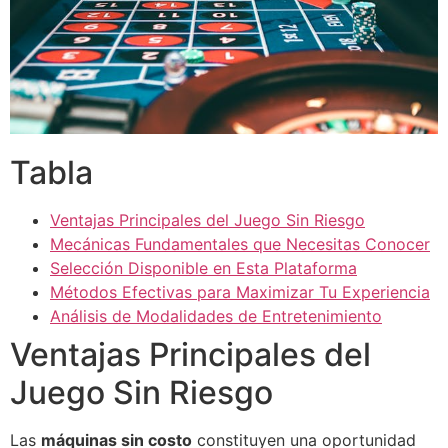
Tabla
Ventajas Principales del Juego Sin Riesgo
Mecánicas Fundamentales que Necesitas Conocer
Selección Disponible en Esta Plataforma
Métodos Efectivas para Maximizar Tu Experiencia
Análisis de Modalidades de Entretenimiento
Ventajas Principales del
Juego Sin Riesgo
Las
máquinas sin costo
constituyen una oportunidad