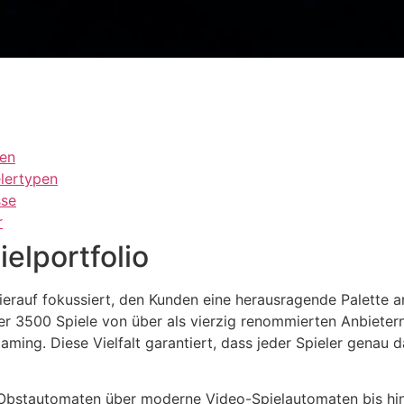
nen
elertypen
sse
r
elportfolio
erauf fokussiert, den Kunden eine herausragende Palette a
ber 3500 Spiele von über als vierzig renommierten Anbiete
ming. Diese Vielfalt garantiert, dass jeder Spieler genau 
n Obstautomaten über moderne Video-Spielautomaten bis hi