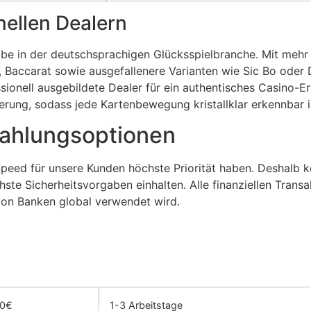
nellen Dealern
e in der deutschsprachigen Glücksspielbranche. Mit mehr a
e, Baccarat sowie ausgefallenere Varianten wie Sic Bo oder
ssionell ausgebildete Dealer für ein authentisches Casino-E
erung, sodass jede Kartenbewegung kristallklar erkennbar i
Zahlungsoptionen
Speed für unsere Kunden höchste Priorität haben. Deshalb k
hste Sicherheitsvorgaben einhalten. Alle finanziellen Tran
von Banken global verwendet wird.
10€
1-3 Arbeitstage