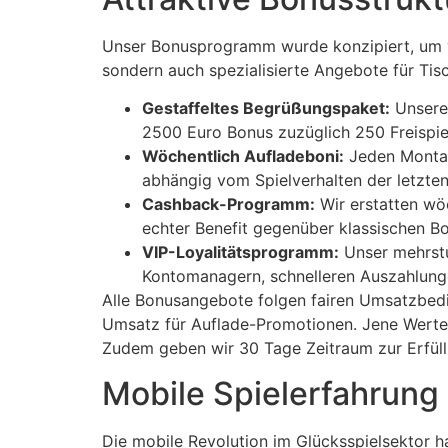
Unser Bonusprogramm wurde konzipiert, um ve
sondern auch spezialisierte Angebote für Tis
Gestaffeltes Begrüßungspaket:
Unsere 
2500 Euro Bonus zuzüglich 250 Freispie
Wöchentlich Aufladeboni:
Jeden Montag
abhängig vom Spielverhalten der letzt
Cashback-Programm:
Wir erstatten wöc
echter Benefit gegenüber klassischen 
VIP-Loyalitätsprogramm:
Unser mehrstuf
Kontomanagern, schnelleren Auszahlung
Alle Bonusangebote folgen fairen Umsatzbedi
Umsatz für Auflade-Promotionen. Jene Werte l
Zudem geben wir 30 Tage Zeitraum zur Erfüllu
Mobile Spielerfahrung
Die mobile Revolution im Glücksspielsektor h