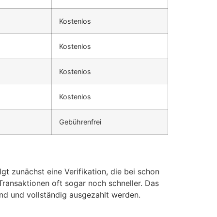
Kostenlos
Kostenlos
Kostenlos
Kostenlos
Gebührenfrei
 zunächst eine Verifikation, die bei schon
Transaktionen oft sogar noch schneller. Das
nd und vollständig ausgezahlt werden.