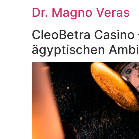
Dr. Magno Veras
CleoBetra Casino 
ägyptischen Amb