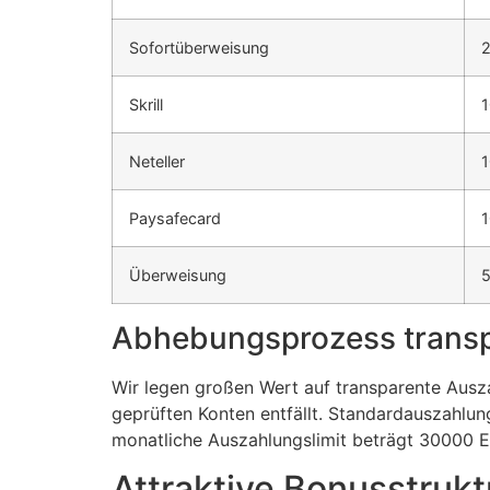
Sofortüberweisung
Skrill
1
Neteller
Paysafecard
Überweisung
Abhebungsprozess transpa
Wir legen großen Wert auf transparente Ausza
geprüften Konten entfällt. Standardauszahlun
monatliche Auszahlungslimit beträgt 30000 E
Attraktive Bonusstrukt