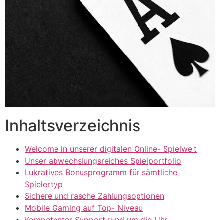
Inhaltsverzeichnis
Welcome in unserer digitalen Online- Spielwelt
Unser abwechslungsreiches Spielportfolio
Lukratives Bonusprogramm für sämtliche
Spielertyp
Sichere und rasche Zahlungsoptionen
Mobile Gaming auf Top- Niveau
Kompetenter Support rund um die Uhr