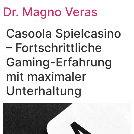
Dr. Magno Veras
Casoola Spielcasino
– Fortschrittliche
Gaming-Erfahrung
mit maximaler
Unterhaltung