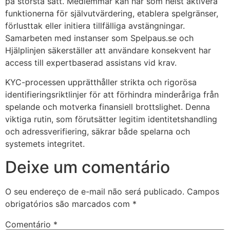
på största sätt. Medlemmar kan när som helst aktivera
funktionerna för självutvärdering, etablera spelgränser,
förlusttak eller initiera tillfälliga avstängningar.
Samarbeten med instanser som Spelpaus.se och
Hjälplinjen säkerställer att användare konsekvent har
access till expertbaserad assistans vid krav.
KYC-processen upprätthåller strikta och rigorösa
identifieringsriktlinjer för att förhindra minderåriga från
spelande och motverka finansiell brottslighet. Denna
viktiga rutin, som förutsätter legitim identitetshandling
och adressverifiering, säkrar både spelarna och
systemets integritet.
Deixe um comentário
O seu endereço de e-mail não será publicado.
Campos
obrigatórios são marcados com
*
Comentário
*