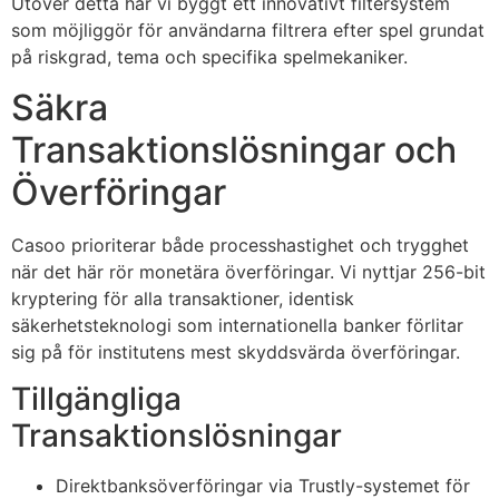
Utöver detta har vi byggt ett innovativt filtersystem
som möjliggör för användarna filtrera efter spel grundat
på riskgrad, tema och specifika spelmekaniker.
Säkra
Transaktionslösningar och
Överföringar
Casoo prioriterar både processhastighet och trygghet
när det här rör monetära överföringar. Vi nyttjar 256-bit
kryptering för alla transaktioner, identisk
säkerhetsteknologi som internationella banker förlitar
sig på för institutens mest skyddsvärda överföringar.
Tillgängliga
Transaktionslösningar
Direktbanksöverföringar via Trustly-systemet för