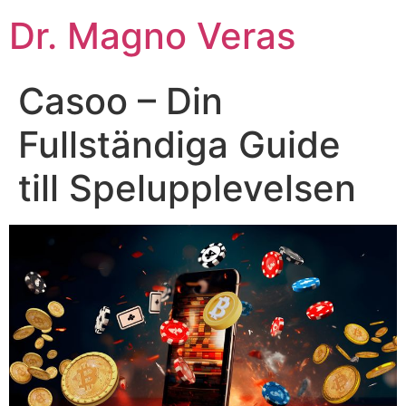
Dr. Magno Veras
Casoo – Din
Fullständiga Guide
till Spelupplevelsen