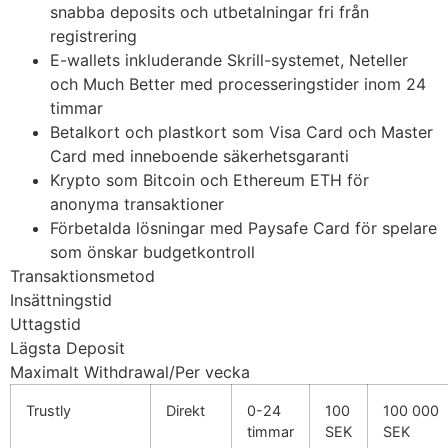
snabba deposits och utbetalningar fri från
registrering
E-wallets inkluderande Skrill-systemet, Neteller
och Much Better med processeringstider inom 24
timmar
Betalkort och plastkort som Visa Card och Master
Card med inneboende säkerhetsgaranti
Krypto som Bitcoin och Ethereum ETH för
anonyma transaktioner
Förbetalda lösningar med Paysafe Card för spelare
som önskar budgetkontroll
Transaktionsmetod
Insättningstid
Uttagstid
Lägsta Deposit
Maximalt Withdrawal/Per vecka
Trustly
Direkt
0-24
100
100 000
timmar
SEK
SEK