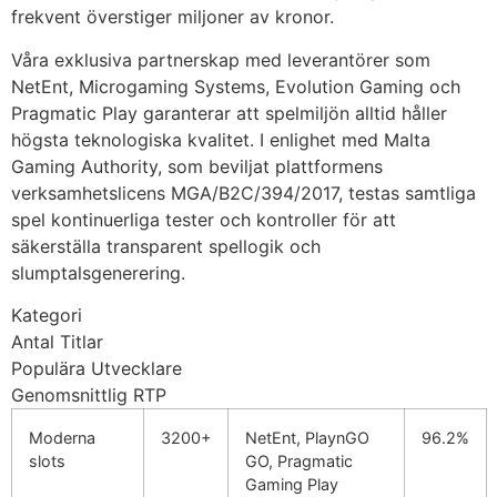
frekvent överstiger miljoner av kronor.
Våra exklusiva partnerskap med leverantörer som
NetEnt, Microgaming Systems, Evolution Gaming och
Pragmatic Play garanterar att spelmiljön alltid håller
högsta teknologiska kvalitet. I enlighet med Malta
Gaming Authority, som beviljat plattformens
verksamhetslicens MGA/B2C/394/2017, testas samtliga
spel kontinuerliga tester och kontroller för att
säkerställa transparent spellogik och
slumptalsgenerering.
Kategori
Antal Titlar
Populära Utvecklare
Genomsnittlig RTP
Moderna
3200+
NetEnt, PlaynGO
96.2%
slots
GO, Pragmatic
Gaming Play