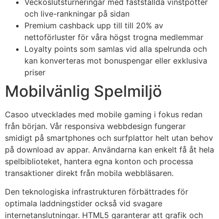
Veckoslutsturneringar med fastställda vinstpotter
och live-rankningar på sidan
Premium cashback upp till till 20% av
nettoförluster för våra högst trogna medlemmar
Loyalty points som samlas vid alla spelrunda och
kan konverteras mot bonuspengar eller exklusiva
priser
Mobilvänlig Spelmiljö
Casoo utvecklades med mobile gaming i fokus redan
från början. Vår responsiva webbdesign fungerar
smidigt på smartphones och surfplattor helt utan behov
på download av appar. Användarna kan enkelt få åt hela
spelbiblioteket, hantera egna konton och processa
transaktioner direkt från mobila webbläsaren.
Den teknologiska infrastrukturen förbättrades för
optimala laddningstider också vid svagare
internetanslutningar. HTML5 garanterar att grafik och