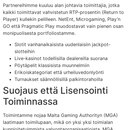
Partnereihimme kuuluu alan johtavia toimittajia, jotka
kaikki toimittavat vahvistetun RTP-prosentin (Return to
Player) kullekin pelilleen. NetEnt, Microgaming, Play’n
GO että Pragmatic Play muodostavat vain pienen osan
monipuolisesta portfoliostamme.
Slotit vanhanaikaisista uudenlaisiin jackpot-
slotteihin
Live-kasinot todellisilla dealereilla suorana
Pöytäpelit klassisista muunnelmiin
Erikoiskategoriat että urheiluvedonlyönti
Turnaukset säännöllisillä palkintorahoilla
Suojaus että Lisensointi
Toiminnassa
Toimintamme nojaa Malta Gaming Authorityn (MGA)
laatimaan toimilupaan, mikä on yksi yksi toimialan
kunnioitetuimmista valvontaorganisaatioista. MGA