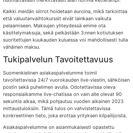
Kaikki meidän siirrot hoidetaan euroina, mikä tarkoittaa
että valuutanvaihtokurssit eivät lainkaan vaikuta
pelaamiseen. Maksujen yhteydessä emme ota
käsittelymaksuja, sekä pelkästään 3:nnen kotiutuksen
suoritettujen kuukauden kuluessa voi mahdollisesti tulla
vähäinen maksu.
Tukipalvelun Tavoitettavuus
Suomenkielinen asiakaspalvelumme toimii
tavoitettavissa 24/7 vuorokauden live-viestin, sähköisen
postin sekä puhelimen avulla. Odotettavissa oleva
responsiaikamme live-chatissa on vain alle olevat 90
sekuntia aikaa, mikä pohjautuu vuoden aikainen 2023
mittaustuloksiin. Tämä tulos on vahvistettavissa
konkreettinen tieto, joka erottaa yrityksen kilpailijoista.
Asiakaspalvelumme on asianmukaisesti opastettu