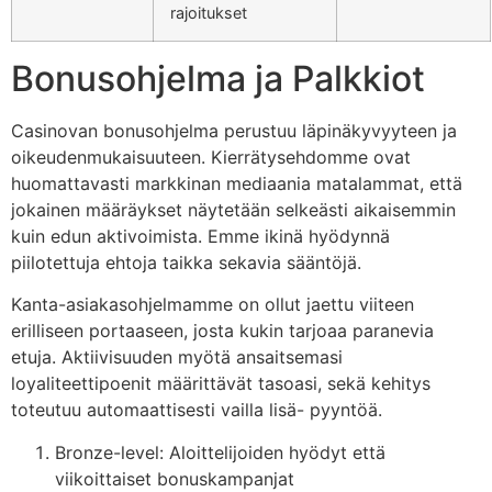
rajoitukset
Bonusohjelma ja Palkkiot
Casinovan bonusohjelma perustuu läpinäkyvyyteen ja
oikeudenmukaisuuteen. Kierrätysehdomme ovat
huomattavasti markkinan mediaania matalammat, että
jokainen määräykset näytetään selkeästi aikaisemmin
kuin edun aktivoimista. Emme ikinä hyödynnä
piilotettuja ehtoja taikka sekavia sääntöjä.
Kanta-asiakasohjelmamme on ollut jaettu viiteen
erilliseen portaaseen, josta kukin tarjoaa paranevia
etuja. Aktiivisuuden myötä ansaitsemasi
loyaliteettipoenit määrittävät tasoasi, sekä kehitys
toteutuu automaattisesti vailla lisä- pyyntöä.
Bronze-level: Aloittelijoiden hyödyt että
viikoittaiset bonuskampanjat