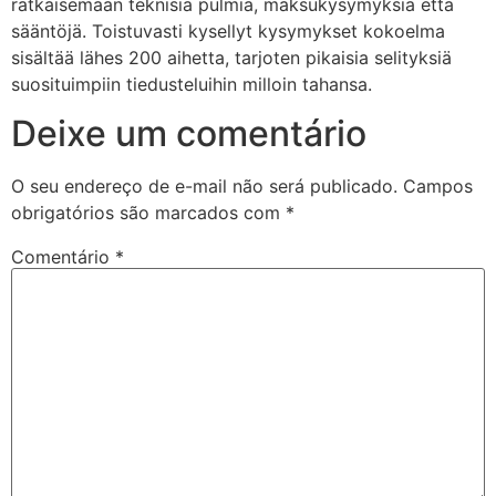
ratkaisemaan teknisiä pulmia, maksukysymyksiä että
sääntöjä. Toistuvasti kysellyt kysymykset kokoelma
sisältää lähes 200 aihetta, tarjoten pikaisia selityksiä
suosituimpiin tiedusteluihin milloin tahansa.
Deixe um comentário
O seu endereço de e-mail não será publicado.
Campos
obrigatórios são marcados com
*
Comentário
*