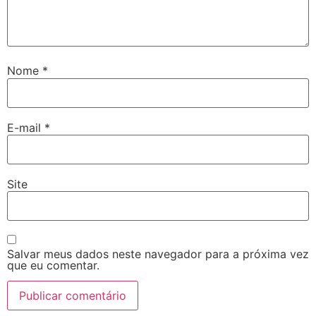
Nome
*
E-mail
*
Site
Salvar meus dados neste navegador para a próxima vez
que eu comentar.