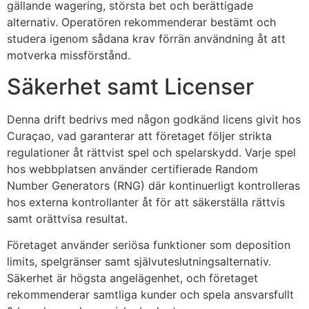
gällande wagering, största bet och berättigade
alternativ. Operatören rekommenderar bestämt och
studera igenom sådana krav förrän användning åt att
motverka missförstånd.
Säkerhet samt Licenser
Denna drift bedrivs med någon godkänd licens givit hos
Curaçao, vad garanterar att företaget följer strikta
regulationer åt rättvist spel och spelarskydd. Varje spel
hos webbplatsen använder certifierade Random
Number Generators (RNG) där kontinuerligt kontrolleras
hos externa kontrollanter åt för att säkerställa rättvis
samt orättvisa resultat.
Företaget använder seriösa funktioner som deposition
limits, spelgränser samt självuteslutningsalternativ.
Säkerhet är högsta angelägenhet, och företaget
rekommenderar samtliga kunder och spela ansvarsfullt