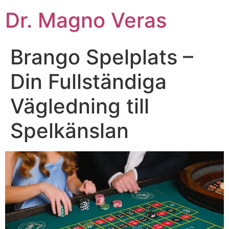
Dr. Magno Veras
Brango Spelplats –
Din Fullständiga
Vägledning till
Spelkänslan