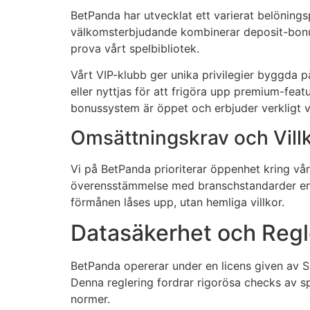
BetPanda har utvecklat ett varierat belöning
välkomsterbjudande kombinerar deposit-bonusar
prova vårt spelbibliotek.
Vårt VIP-klubb ger unika privilegier byggda 
eller nyttjas för att frigöra upp premium-fe
bonussystem är öppet och erbjuder verkligt v
Omsättningskrav och Vill
Vi på BetPanda prioriterar öppenhet kring vår
överensstämmelse med branschstandarder enlig
förmånen låses upp, utan hemliga villkor.
Datasäkerhet och Regl
BetPanda opererar under en licens given av Spe
Denna reglering fordrar rigorösa checks av spe
normer.