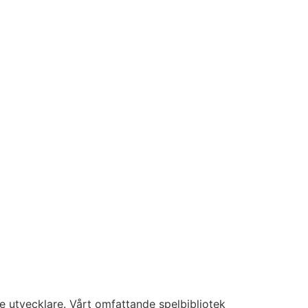
e utvecklare. Vårt omfattande spelbibliotek