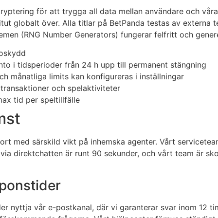
yptering för att trygga all data mellan användare och våra 
itut globalt över. Alla titlar på BetPanda testas av exter
emen (RNG Number Generators) fungerar felfritt och generer
toskydd
to i tidsperioder från 24 h upp till permanent stängning
h månatliga limits kan konfigureras i inställningar
a transaktioner och spelaktiviteter
ax tid per speltillfälle
mst
 med särskild vikt på inhemska agenter. Vårt serviceteam ä
ia direktchatten är runt 90 sekunder, och vårt team är skol
sponstider
r nyttja vår e-postkanal, där vi garanterar svar inom 12 tim