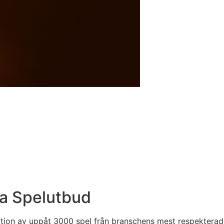
ra Spelutbud
ktion av uppåt 3000 spel från branschens mest respekterad