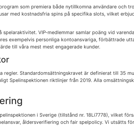
sprogram som premiera både nytillkomna användare och trog
 med kostnadsfria spins på specifika slots, vilket erbjude
på spelaraktivitet. VIP-medlemmar samlar poäng vid varend
atures exempelvis personliga kontoansvariga, förbättrade u
ärde till våra mest mest engagerade kunder.
kor
a regler. Standardomsättningskravet är definierat till 35 mu
t Spelinspektionen riktlinjer från 2019. Alla omsättningskr
ering
linspektionen i Sverige (tillstånd nr. 18Li7778), vilket för
lansvar, åldersverifiering och fair spelpolicy. Vi utsätts fö