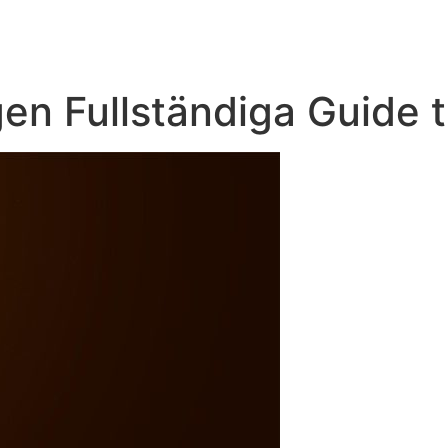
en Fullständiga Guide ti