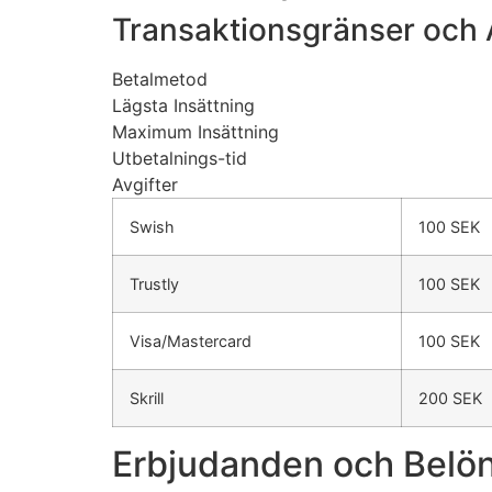
Transaktionsgränser och A
Betalmetod
Lägsta Insättning
Maximum Insättning
Utbetalnings-tid
Avgifter
Swish
100 SEK
Trustly
100 SEK
Visa/Mastercard
100 SEK
Skrill
200 SEK
Erbjudanden och Belö