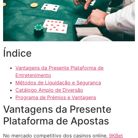
Índice
Vantagens da Presente Plataforma de
Entretenimento
Métodos de Liquidação e Segurança
Catálogo Amplo de Diversão
Programa de Prémios e Vantagens
Vantagens da Presente
Plataforma de Apostas
No mercado competitivo dos casinos online,
9KBet