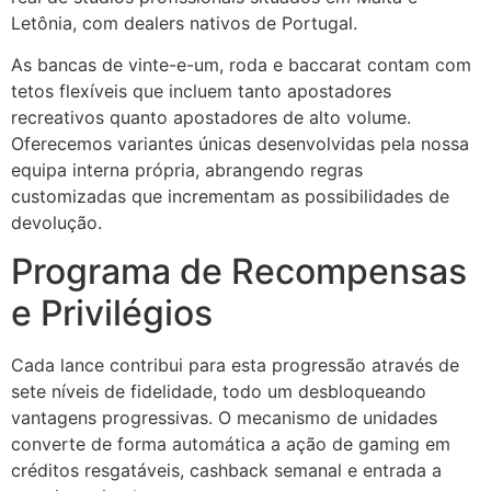
Letônia, com dealers nativos de Portugal.
As bancas de vinte-e-um, roda e baccarat contam com
tetos flexíveis que incluem tanto apostadores
recreativos quanto apostadores de alto volume.
Oferecemos variantes únicas desenvolvidas pela nossa
equipa interna própria, abrangendo regras
customizadas que incrementam as possibilidades de
devolução.
Programa de Recompensas
e Privilégios
Cada lance contribui para esta progressão através de
sete níveis de fidelidade, todo um desbloqueando
vantagens progressivas. O mecanismo de unidades
converte de forma automática a ação de gaming em
créditos resgatáveis, cashback semanal e entrada a