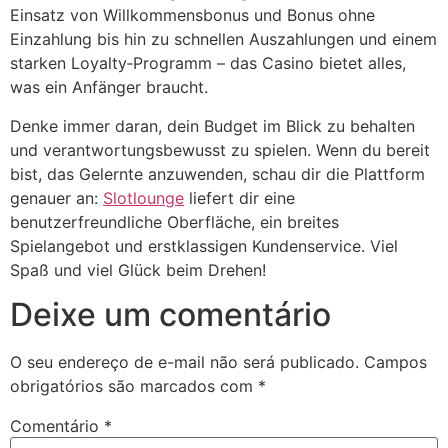
Einsatz von Willkommensbonus und Bonus ohne
Einzahlung bis hin zu schnellen Auszahlungen und einem
starken Loyalty‑Programm – das Casino bietet alles,
was ein Anfänger braucht.
Denke immer daran, dein Budget im Blick zu behalten
und verantwortungsbewusst zu spielen. Wenn du bereit
bist, das Gelernte anzuwenden, schau dir die Plattform
genauer an:
Slotlounge
liefert dir eine
benutzerfreundliche Oberfläche, ein breites
Spielangebot und erstklassigen Kundenservice. Viel
Spaß und viel Glück beim Drehen!
Deixe um comentário
O seu endereço de e-mail não será publicado.
Campos
obrigatórios são marcados com
*
Comentário
*