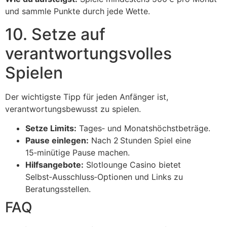
und sammle Punkte durch jede Wette.
10. Setze auf
verantwortungsvolles
Spielen
Der wichtigste Tipp für jeden Anfänger ist,
verantwortungsbewusst zu spielen.
Setze Limits:
Tages‑ und Monatshöchstbeträge.
Pause einlegen:
Nach 2 Stunden Spiel eine
15‑minütige Pause machen.
Hilfsangebote:
Slotlounge Casino bietet
Selbst‑Ausschluss‑Optionen und Links zu
Beratungsstellen.
FAQ