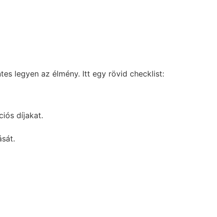
s legyen az élmény. Itt egy rövid checklist:
iós díjakat.
ását.