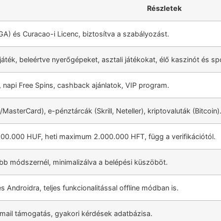
Részletek
GA) és Curacao-i Licenc, biztosítva a szabályozást.
áték, beleértve nyerőgépeket, asztali játékokat, élő kaszinót és sp
napi Free Spins, cashback ajánlatok, VIP program.
MasterCard), e-pénztárcák (Skrill, Neteller), kriptovaluták (Bitcoin)
0.000 HUF, heti maximum 2.000.000 HFT, függ a verifikációtól.
bb módszernél, minimalizálva a belépési küszöböt.
s Androidra, teljes funkcionalitással offline módban is.
-mail támogatás, gyakori kérdések adatbázisa.