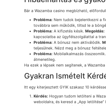
Bár a Wazamba casino megbízható, előfordulh
Probléma:
Nem tudok bejelentkezni a 
továbbra sem működik, tiltsd le a böng
Probléma:
A kifizetés késik.
Megoldás:
kapcsolatba az ügyfélszolgálattal a tra
Probléma:
A bónusz nem aktiválódik.
M
teljesülnek. Nézd meg a bónusz feltétele
Probléma:
Mobilalkalmazás összeomlik
átmenetileg.
Ha ezek a lépsek nem segítenek, a Wazamba c
Gyakran Ismételt Kérd
Itt egy kiterjesztett GYIK szakasz 10 kérdésse
Kérdés:
Hogyan tudom letölteni a Waz
weboldalra, és keresd a „App letöltése” 