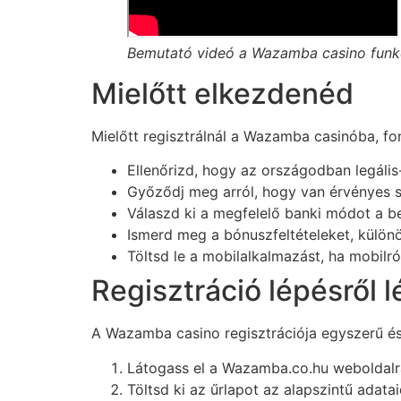
Bemutató videó a Wazamba casino funkció
Mielőtt elkezdenéd
Mielőtt regisztrálnál a Wazamba casinóba, fo
Ellenőrizd, hogy az országodban legális
Győződj meg arról, hogy van érvényes s
Válaszd ki a megfelelő banki módot a be
Ismerd meg a bónuszfeltételeket, különö
Töltsd le a mobilalkalmazást, ha mobilró
Regisztráció lépésről 
A Wazamba casino regisztrációja egyszerű és 
Látogass el a Wazamba.co.hu weboldalra,
Töltsd ki az űrlapot az alapszintű adatai