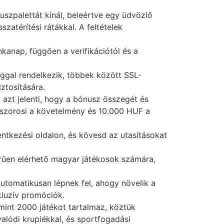
zpalettát kínál, beleértve egy üdvözlő
atérítési rátákkal. A feltételek
nkanap, függően a verifikációtól és a
ggal rendelkezik, többek között SSL-
ztosítására.
azt jelenti, hogy a bónusz összegét és
0-szorosi a követelmény és 10.000 HUF a
elentkezési oldalon, és kövesd az utasításokat
rűen elérhető magyar játékosok számára,
automatikusan lépnek fel, ahogy növelik a
luzív promóciók.
int 2000 játékot tartalmaz, köztük
 valódi krupiékkal, és sportfogadási