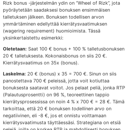
Rizk bonus -järjestelmän ydin on “Wheel of Rizk”, jota
pyöräytetään saadaksesi bonuksen ensimmäisen
talletuksen jälkeen. Bonuksen todellisen arvon
ymmärtäminen edellyttää kierrätysvaatimuksen
(wagering requirement) huomioimista. Tässä
yksinkertaistettu esimerkki:
Oletetaan:
Saat 100 € bonus + 100 % talletusbonuksen
20 € talletuksesta. Kokonaisbonus on siis 20 €.
Kierrätysvaatimus on 35x (bonus).
Laskelma:
20 € (bonus) x 35 = 700 €. Sinun on siis
panostettava 700 € peleissä, jotta voit kotiuttaa
bonuksesta saatavat voitot. Jos pelaat peliä, jonka RTP
(Palautusprosentti) on 96 %, teoreettinen tappio
kierrätysprosessissa on noin 4 % x 700 € = 28 €. Tämä
tarkoittaa, että 20 € bonuksen
todellinen arvo
on
negatiivinen, eli -8 €, jos et onnistu voittamaan
kierrätysvaatimusta täyttäessäsi. Strategiana on etsiä
pelejä, joilla on korkea RTP ja mahdollisesti bonuksen