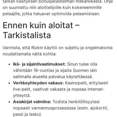
tarkan käsityksen bonusjärjestelmän mekaniikasta. Ohje
on suunnattu niin aloittelijoille kuin kokeneemmille
pelaajille, jotka haluavat optimoida pelaamistaan.
Ennen kuin aloitat –
Tarkistalista
Varmista, että Rizkin käyttö on suljettu ja ongelmatonta
noudattamalla näitä kohtia:
Ikä- ja sijaintivaatimukset:
Sinun tulee olla
vähintään 18-vuotias ja sijaita Suomen lain
sallimalla alueella palvelua käytettäessä.
Verkkoyhteyden vakaus:
Kasinopelit, erityisesti
live-pelit, vaativat vakaata ja nopeaa internet-
yhteyttä.
Asiakirjat valmiina:
Todista henkilöllisyytesi
nopeasti varmennusprosessissa (esim. ajokortti,
passi ja lasku).