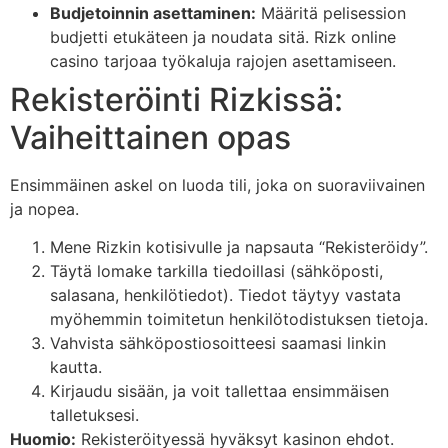
Budjetoinnin asettaminen:
Määritä pelisession
budjetti etukäteen ja noudata sitä. Rizk online
casino tarjoaa työkaluja rajojen asettamiseen.
Rekisteröinti Rizkissä:
Vaiheittainen opas
Ensimmäinen askel on luoda tili, joka on suoraviivainen
ja nopea.
Mene Rizkin kotisivulle ja napsauta “Rekisteröidy”.
Täytä lomake tarkilla tiedoillasi (sähköposti,
salasana, henkilötiedot). Tiedot täytyy vastata
myöhemmin toimitetun henkilötodistuksen tietoja.
Vahvista sähköpostiosoitteesi saamasi linkin
kautta.
Kirjaudu sisään, ja voit tallettaa ensimmäisen
talletuksesi.
Huomio:
Rekisteröityessä hyväksyt kasinon ehdot.