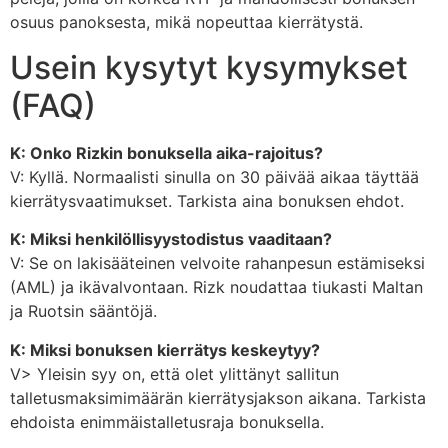
osuus panoksesta, mikä nopeuttaa kierrätystä.
Usein kysytyt kysymykset
(FAQ)
K: Onko Rizkin bonuksella aika-rajoitus?
V: Kyllä. Normaalisti sinulla on 30 päivää aikaa täyttää
kierrätysvaatimukset. Tarkista aina bonuksen ehdot.
K: Miksi henkilöllisyystodistus vaaditaan?
V: Se on lakisääteinen velvoite rahanpesun estämiseksi
(AML) ja ikävalvontaan. Rizk noudattaa tiukasti Maltan
ja Ruotsin sääntöjä.
K: Miksi bonuksen kierrätys keskeytyy?
V> Yleisin syy on, että olet ylittänyt sallitun
talletusmaksimimäärän kierrätysjakson aikana. Tarkista
ehdoista enimmäistalletusraja bonuksella.