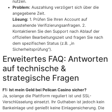
nutzen.
Problem:
Auszahlung verzögert sich über die
angegebene Zeit.
Lösung:
1. Prüfen Sie Ihren Account auf
ausstehende Verifizierungsanfragen. 2.
Kontaktieren Sie den Support nach Ablauf der
offiziellen Bearbeitungszeit und fragen Sie nach
dem spezifischen Status (z.B. „in
Sicherheitsprüfung“).
Erweitertes FAQ: Antworten
auf technische &
strategische Fragen
F1: Ist mein Geld bei Pelican Casino sicher?
Ja, solange die Plattform reguliert ist und SSL-
Verschlüsselung einsetzt. Ihr Guthaben ist jedoch kein
Bankeinlage und genießt keine Einlagensicherung. Die