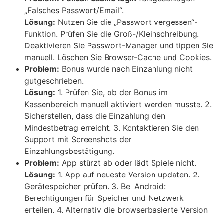
„Falsches Passwort/Email“.
Lösung:
Nutzen Sie die „Passwort vergessen“-
Funktion. Prüfen Sie die Groß-/Kleinschreibung.
Deaktivieren Sie Passwort-Manager und tippen Sie
manuell. Löschen Sie Browser-Cache und Cookies.
Problem:
Bonus wurde nach Einzahlung nicht
gutgeschrieben.
Lösung:
1. Prüfen Sie, ob der Bonus im
Kassenbereich manuell aktiviert werden musste. 2.
Sicherstellen, dass die Einzahlung den
Mindestbetrag erreicht. 3. Kontaktieren Sie den
Support mit Screenshots der
Einzahlungsbestätigung.
Problem:
App stürzt ab oder lädt Spiele nicht.
Lösung:
1. App auf neueste Version updaten. 2.
Gerätespeicher prüfen. 3. Bei Android:
Berechtigungen für Speicher und Netzwerk
erteilen. 4. Alternativ die browserbasierte Version