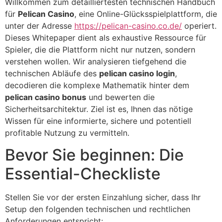
Willkommen zum detailliertesten technischen Handbuch
für
Pelican Casino
, eine Online-Glücksspielplattform, die
unter der Adresse
https://pelican-casino.co.de/
operiert.
Dieses Whitepaper dient als exhaustive Ressource für
Spieler, die die Plattform nicht nur nutzen, sondern
verstehen wollen. Wir analysieren tiefgehend die
technischen Abläufe des
pelican casino login
,
decodieren die komplexe Mathematik hinter dem
pelican casino bonus
und bewerten die
Sicherheitsarchitektur. Ziel ist es, Ihnen das nötige
Wissen für eine informierte, sichere und potentiell
profitable Nutzung zu vermitteln.
Bevor Sie beginnen: Die
Essential-Checkliste
Stellen Sie vor der ersten Einzahlung sicher, dass Ihr
Setup den folgenden technischen und rechtlichen
Anforderungen entspricht: