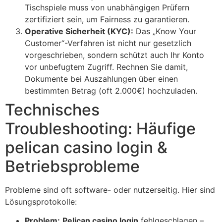
Tischspiele muss von unabhängigen Prüfern
zertifiziert sein, um Fairness zu garantieren.
Operative Sicherheit (KYC):
Das „Know Your
Customer“-Verfahren ist nicht nur gesetzlich
vorgeschrieben, sondern schützt auch Ihr Konto
vor unbefugtem Zugriff. Rechnen Sie damit,
Dokumente bei Auszahlungen über einen
bestimmten Betrag (oft 2.000€) hochzuladen.
Technisches
Troubleshooting: Häufige
pelican casino login &
Betriebsprobleme
Probleme sind oft software- oder nutzerseitig. Hier sind
Lösungsprotokolle:
Problem:
Pelican casino login
fehlgeschlagen –