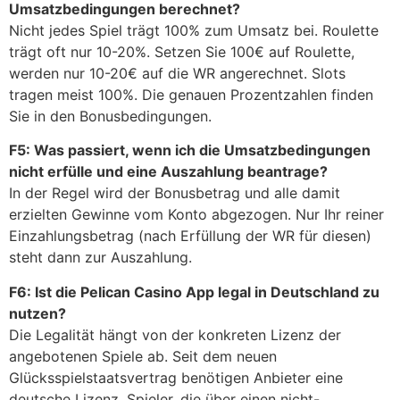
Umsatzbedingungen berechnet?
Nicht jedes Spiel trägt 100% zum Umsatz bei. Roulette
trägt oft nur 10-20%. Setzen Sie 100€ auf Roulette,
werden nur 10-20€ auf die WR angerechnet. Slots
tragen meist 100%. Die genauen Prozentzahlen finden
Sie in den Bonusbedingungen.
F5: Was passiert, wenn ich die Umsatzbedingungen
nicht erfülle und eine Auszahlung beantrage?
In der Regel wird der Bonusbetrag und alle damit
erzielten Gewinne vom Konto abgezogen. Nur Ihr reiner
Einzahlungsbetrag (nach Erfüllung der WR für diesen)
steht dann zur Auszahlung.
F6: Ist die Pelican Casino App legal in Deutschland zu
nutzen?
Die Legalität hängt von der konkreten Lizenz der
angebotenen Spiele ab. Seit dem neuen
Glücksspielstaatsvertrag benötigen Anbieter eine
deutsche Lizenz. Spieler, die über einen nicht-