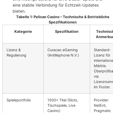
eine stabile Verbindung für Echtzeit-Updates
bieten.
Tabelle 1: Pelican Casino – Technische & Betriebliche
Spezifikationen
Kategorie
Spezifikation
Technisc
Anmerku
Lizenz &
Curacao eGaming
Standard-
Regulierung
(Antillephone N.V.)
Lizenz für
internation
Märkte.
Überprüfba
via
Lizenznum
im Footer.
Spieleportfolio
1500+ Titel (Slots,
Provider:
Tischspiele, Live
NetEnt,
Casino)
Pragmatic