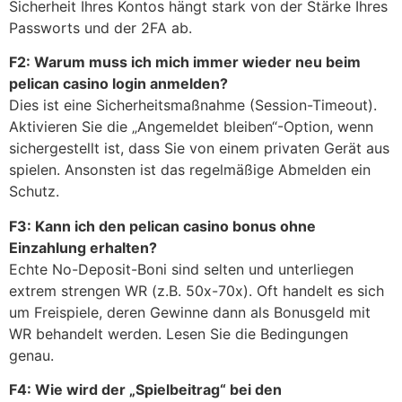
Sicherheit Ihres Kontos hängt stark von der Stärke Ihres
Passworts und der 2FA ab.
F2: Warum muss ich mich immer wieder neu beim
pelican casino login anmelden?
Dies ist eine Sicherheitsmaßnahme (Session-Timeout).
Aktivieren Sie die „Angemeldet bleiben“-Option, wenn
sichergestellt ist, dass Sie von einem privaten Gerät aus
spielen. Ansonsten ist das regelmäßige Abmelden ein
Schutz.
F3: Kann ich den pelican casino bonus ohne
Einzahlung erhalten?
Echte No-Deposit-Boni sind selten und unterliegen
extrem strengen WR (z.B. 50x-70x). Oft handelt es sich
um Freispiele, deren Gewinne dann als Bonusgeld mit
WR behandelt werden. Lesen Sie die Bedingungen
genau.
F4: Wie wird der „Spielbeitrag“ bei den