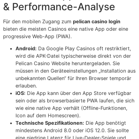
& Performance-Analyse
Für den mobilen Zugang zum
pelican casino login
bieten die meisten Casinos eine native App oder eine
progressive Web-App (PWA).
Android:
Da Google Play Casinos oft restriktiert,
wird die APK-Datei typischerweise direkt von der
Pelican Casino Website heruntergeladen. Sie
müssen in den Geräteeinstellungen „Installation aus
unbekannten Quellen“ für Ihren Browser temporär
erlauben.
iOS:
Die App kann über den App Store verfügbar
sein oder als browserbasierte PWA laufen, die sich
wie eine native App verhält (Offline-Funktionen,
Icon auf dem Homescreen).
Technische Spezifikationen:
Die App benötigt
mindestens Android 8.0 oder iOS 12.0. Sie sollte
eine niedrige Latenz für Live-Dealer-Spiele und