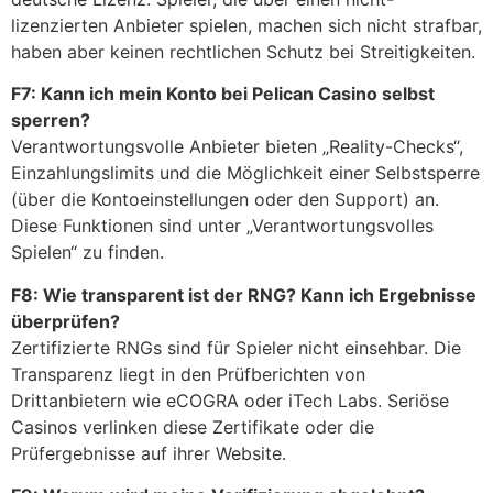
lizenzierten Anbieter spielen, machen sich nicht strafbar,
haben aber keinen rechtlichen Schutz bei Streitigkeiten.
F7: Kann ich mein Konto bei Pelican Casino selbst
sperren?
Verantwortungsvolle Anbieter bieten „Reality-Checks“,
Einzahlungslimits und die Möglichkeit einer Selbstsperre
(über die Kontoeinstellungen oder den Support) an.
Diese Funktionen sind unter „Verantwortungsvolles
Spielen“ zu finden.
F8: Wie transparent ist der RNG? Kann ich Ergebnisse
überprüfen?
Zertifizierte RNGs sind für Spieler nicht einsehbar. Die
Transparenz liegt in den Prüfberichten von
Drittanbietern wie eCOGRA oder iTech Labs. Seriöse
Casinos verlinken diese Zertifikate oder die
Prüfergebnisse auf ihrer Website.