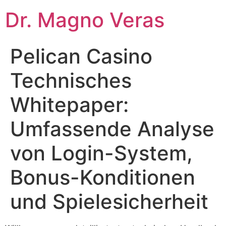
Dr. Magno Veras
Pelican Casino
Technisches
Whitepaper:
Umfassende Analyse
von Login-System,
Bonus-Konditionen
und Spielesicherheit