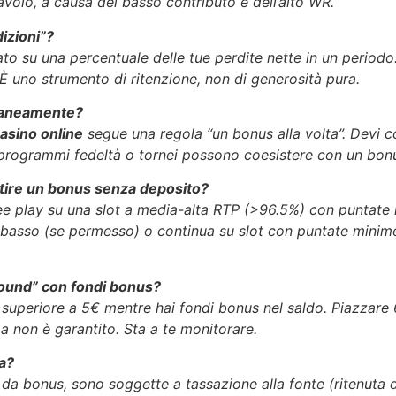
volo, a causa del basso contributo e dell’alto WR.
izioni”?
ato su una percentuale delle tue
perdite nette
in un periodo
È uno strumento di ritenzione, non di generosità pura.
oraneamente?
asino online
segue una regola “un bonus alla volta”. Devi c
i programmi fedeltà o tornei possono coesistere con un bon
rtire un bonus senza deposito?
il free play su una slot a media-alta RTP (>96.5%) con puntat
ù basso (se permesso) o continua su slot con puntate minim
 round” con fondi bonus?
uperiore a 5€ mentre hai fondi bonus nel saldo. Piazzare 6
ma non è garantito. Sta a te monitorare.
ia?
e da bonus, sono soggette a tassazione alla fonte (ritenuta d