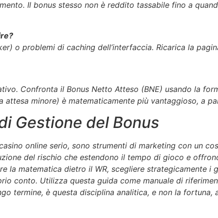
ento. Il bonus stesso non è reddito tassabile fino a quand
ire?
er) o problemi di caching dell’interfaccia. Ricarica la pagin
tivo. Confronta il
Bonus Netto Atteso
(BNE) usando la form
ita attesa minore) è matematicamente più vantaggioso, a par
 di Gestione del Bonus
i casino online serio, sono strumenti di marketing con un cos
uzione del rischio
che estendono il tempo di gioco e offrono
e la matematica dietro il WR, scegliere strategicamente i gi
io conto. Utilizza questa guida come manuale di riferiment
ungo termine, è questa disciplina analitica, e non la fortuna, 