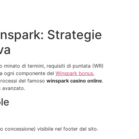
nspark: Strategie
va
o minato di termini, requisiti di puntata (WR)
nta ogni componente del
Winspark bonus
,
 processi del famoso
winspark casino online
.
g avanzato.
ole
 concessione) visibile nel footer del sito.