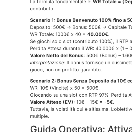
La formula fondamentale è:
WR Totale = (Dep
contributo.
Scenario 1: Bonus Benvenuto 100% fino a 
Deposito: 500€ -> Bonus: 500€ -> Capitale T
WR Totale: 1000€ x 40 =
40.000€
.
Se giochi solo slot (contributo 100%), il RTP a
Perdita Attesa durante il WR: 40.000€ x (1 – 
Valore Netto del Bonus:
500€ (Bonus) – 1.60
Interpretazione:
Il bonus fornisce un cuscinett
gioco, non un profitto garantito.
Scenario 2: Bonus Senza Deposito da 10€ co
WR: 10€ (Vincite) x 50 = 500€.
Giocando su una slot con RTP 97%: Perdita A
Valore Atteso (EV):
10€ – 15€ =
-5€
.
Tuttavia, la volatilità qui è altissima. L’obie
multiple.
Guida Operativa: Attiva