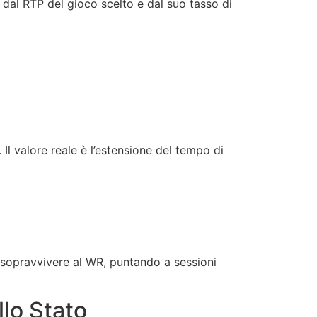
 dal RTP del gioco scelto e dal suo tasso di
Il valore reale è l’estensione del tempo di
e a sopravvivere al WR, puntando a sessioni
llo Stato