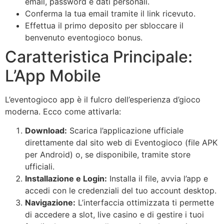
email, password e dati personali.
Conferma la tua email tramite il link ricevuto.
Effettua il primo deposito per sbloccare il
benvenuto eventogioco bonus.
Caratteristica Principale:
L’App Mobile
L’eventogioco app è il fulcro dell’esperienza d’gioco
moderna. Ecco come attivarla:
Download:
Scarica l’applicazione ufficiale
direttamente dal sito web di Eventogioco (file APK
per Android) o, se disponibile, tramite store
ufficiali.
Installazione e Login:
Installa il file, avvia l’app e
accedi con le credenziali del tuo account desktop.
Navigazione:
L’interfaccia ottimizzata ti permette
di accedere a slot, live casino e di gestire i tuoi