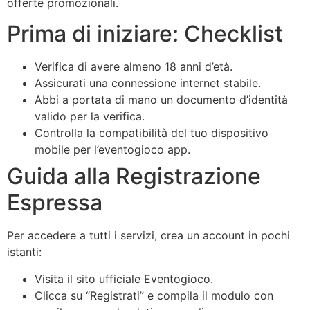
offerte promozionali.
Prima di iniziare: Checklist
Verifica di avere almeno 18 anni d’età.
Assicurati una connessione internet stabile.
Abbi a portata di mano un documento d’identità
valido per la verifica.
Controlla la compatibilità del tuo dispositivo
mobile per l’eventogioco app.
Guida alla Registrazione
Espressa
Per accedere a tutti i servizi, crea un account in pochi
istanti:
Visita il sito ufficiale Eventogioco.
Clicca su “Registrati” e compila il modulo con