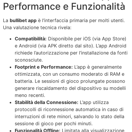
Performance e Funzionalità
La
bullibet app
è l’interfaccia primaria per molti utenti.
Una valutazione tecnica rivela:
Compatibilità:
Disponibile per iOS (via App Store)
e Android (via APK diretto dal sito). L’app Android
richiede l’autorizzazione per l’installazione da fonti
sconosciute.
Footprint e Performance:
L’app è generalmente
ottimizzata, con un consumo moderato di RAM e
batteria. Le sessioni di gioco prolungate possono
generare riscaldamento del dispositivo su modelli
meno recenti.
Stabilità della Connessione:
L’app utilizza
protocolli di riconnessione automatica in caso di
interruzioni di rete minori, salvando lo stato della
sessione di gioco per pochi minuti.
Funzionalità Offline:
Limitata alla visualizzazione