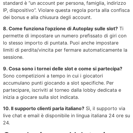
standard è “un account per persona, famiglia, indirizzo
IP, dispositivo”. Violare questa regola porta alla confisca
dei bonus e alla chiusura degli account.
8. Come funziona l’opzione di Autoplay sulle slot?
Ti
permette di impostare un numero prefissato di giri con
lo stesso importo di puntata. Puoi anche impostare
limiti di perdita/vincita per fermare automaticamente la
sessione.
9. Cosa sono i tornei delle slot e come si partecipa?
Sono competizioni a tempo in cui i giocatori
accumulano punti giocando a slot specifiche. Per
partecipare, iscriviti al torneo dalla lobby dedicata e
inizia a giocare sulla slot indicata.
10. Il supporto clienti parla italiano?
Sì, il supporto via
live chat e email è disponibile in lingua italiana 24 ore su
24.