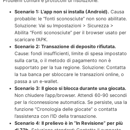
Problemi comuni e protocolli di risoluzione:
Scenario 1: L’app non si installa (Android).
Causa
probabile: le “fonti sconosciute” non sono abilitate.
Soluzione: Vai su Impostazioni > Sicurezza >
Abilita “Fonti sconosciute” per il browser usato per
scaricare l’APK.
Scenario 2: Transazione di deposito rifiutata.
Cause: fondi insufficienti, limite di spesa impostato
sulla carta, o il metodo di pagamento non è
supportato per la tua regione. Soluzione: Contatta
la tua banca per sbloccare le transazioni online, o
passa a un e-wallet.
Scenario 3: Il gioco si blocca durante una giocata.
Non chiudere l’app/browser. Attendi 60-90 secondi
per la riconnessione automatica. Se persiste, usa la
funzione “Cronologia delle giocate” o contatta
l’assistenza con l’ID della transazione.
Scenario 4: Il prelievo è in “In Revisione” per più
di 72h.
Soluzione standard: Contatta il supporto