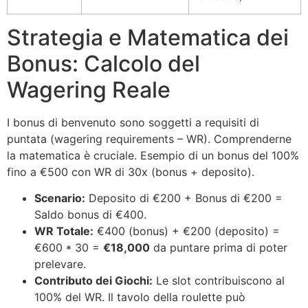
Strategia e Matematica dei
Bonus: Calcolo del
Wagering Reale
I bonus di benvenuto sono soggetti a requisiti di
puntata (wagering requirements – WR). Comprenderne
la matematica è cruciale. Esempio di un bonus del 100%
fino a €500 con WR di 30x (bonus + deposito).
Scenario:
Deposito di €200 + Bonus di €200 =
Saldo bonus di €400.
WR Totale:
€400 (bonus) + €200 (deposito) =
€600 * 30 =
€18,000
da puntare prima di poter
prelevare.
Contributo dei Giochi:
Le slot contribuiscono al
100% del WR. Il tavolo della roulette può