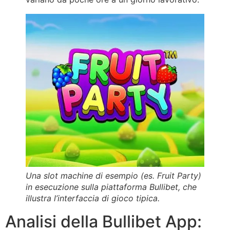
Una slot machine di esempio (es. Fruit Party)
in esecuzione sulla piattaforma Bullibet, che
illustra l’interfaccia di gioco tipica.
Analisi della Bullibet App: