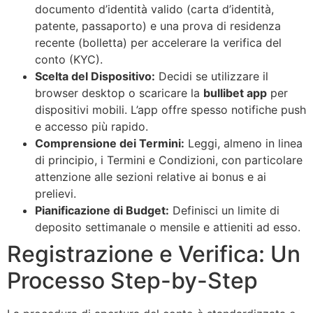
documento d’identità valido (carta d’identità,
patente, passaporto) e una prova di residenza
recente (bolletta) per accelerare la verifica del
conto (KYC).
Scelta del Dispositivo:
Decidi se utilizzare il
browser desktop o scaricare la
bullibet app
per
dispositivi mobili. L’app offre spesso notifiche push
e accesso più rapido.
Comprensione dei Termini:
Leggi, almeno in linea
di principio, i Termini e Condizioni, con particolare
attenzione alle sezioni relative ai bonus e ai
prelievi.
Pianificazione di Budget:
Definisci un limite di
deposito settimanale o mensile e attieniti ad esso.
Registrazione e Verifica: Un
Processo Step-by-Step