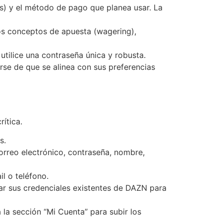
s) y el método de pago que planea usar. La
 los conceptos de apuesta (wagering),
utilice una contraseña única y robusta.
arse de que se alinea con sus preferencias
ítica.
s.
correo electrónico, contraseña, nombre,
l o teléfono.
zar sus credenciales existentes de DAZN para
la sección “Mi Cuenta” para subir los