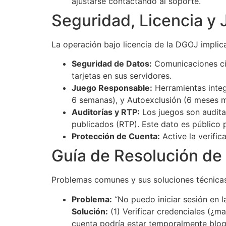
ajustarse contactando al soporte.
Seguridad, Licencia y
La operación bajo licencia de la DGOJ implic
Seguridad de Datos:
Comunicaciones cif
tarjetas en sus servidores.
Juego Responsable:
Herramientas integr
6 semanas), y Autoexclusión (6 meses m
Auditorías y RTP:
Los juegos son audita
publicados (RTP). Este dato es público p
Protección de Cuenta:
Active la verifi
Guía de Resolución de
Problemas comunes y sus soluciones técnicas
Problema:
“No puedo iniciar sesión en 
Solución:
(1) Verificar credenciales (¿may
cuenta podría estar temporalmente blo