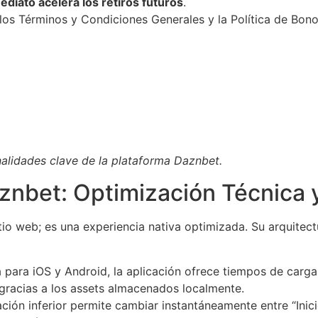
ediato acelera los retiros futuros
.
os Términos y Condiciones Generales y la Política de Bonos
onalidades clave de la plataforma Daznbet.
znbet: Optimización Técnica 
io web; es una experiencia nativa optimizada. Su arquitectur
 para iOS y Android, la aplicación ofrece tiempos de carga
gracias a los assets almacenados localmente.
ión inferior permite cambiar instantáneamente entre “Inici