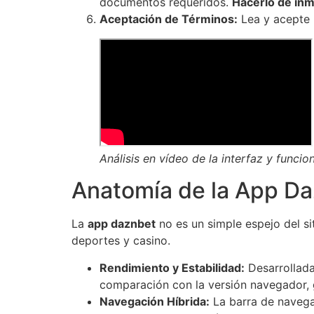
documentos requeridos.
Hacerlo de inm
Aceptación de Términos:
Lea y acepte l
Análisis en vídeo de la interfaz y funci
Anatomía de la App Da
La
app daznbet
no es un simple espejo del sit
deportes y casino.
Rendimiento y Estabilidad:
Desarrollada
comparación con la versión navegador, 
Navegación Híbrida:
La barra de navegac