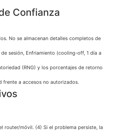
 de Confianza
dos. No se almacenan detalles completos de
e sesión, Enfriamiento (cooling-off, 1 día a
atoriedad (RNG) y los porcentajes de retorno
d frente a accesos no autorizados.
ivos
l router/móvil. (4) Si el problema persiste, la