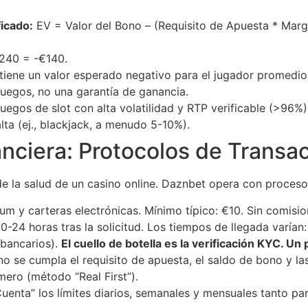
ficado:
EV = Valor del Bono – (Requisito de Apuesta * Mar
€240 = -€140.
ene un valor esperado negativo para el jugador promedio. 
uegos, no una garantía de ganancia.
juegos de slot con alta volatilidad y RTP verificable (>96
ta (ej., blackjack, a menudo 5-10%).
nciera: Protocolos de Transa
 de la salud de un casino online. Daznbet opera con proceso
um y carteras electrónicas. Mínimo típico: €10. Sin comisio
-24 horas tras la solicitud. Los tiempos de llegada varían: 
 bancarios).
El cuello de botella es la verificación KYC. Un
o se cumpla el requisito de apuesta, el saldo de bono y l
imero (método “Real First”).
uenta” los límites diarios, semanales y mensuales tanto p