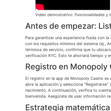
Video demostrativo: Funcionalidades y 
Antes de empezar: List
Para garantizar una experiencia fluida con la
con los requisitos mínimos del sistema (ej., A
términos de servicio, confirma que tu ubicaci
verificación KYC. Esto te ahorrará tiempo y 
Registro en Monopoly 
El registro en la app de Monopoly Casino es un
abre la aplicación y selecciona “Registrarse
nacimiento. A continuación, verifica tu cuenta
bienvenida. Asegúrate de usar información rea
Estrategia matemática