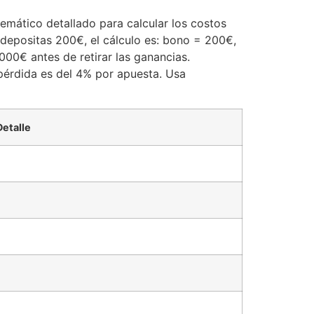
mático detallado para calcular los costos
 depositas 200€, el cálculo es: bono = 200€,
000€ antes de retirar las ganancias.
 pérdida es del 4% por apuesta. Usa
Detalle