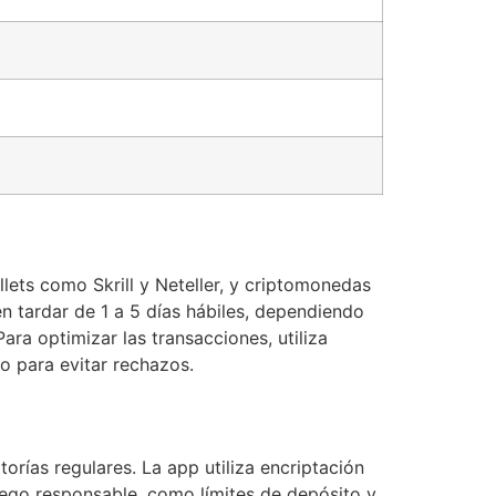
lets como Skrill y Neteller, y criptomonedas
n tardar de 1 a 5 días hábiles, dependiendo
ara optimizar las transacciones, utiliza
o para evitar rechazos.
rías regulares. La app utiliza encriptación
uego responsable, como límites de depósito y