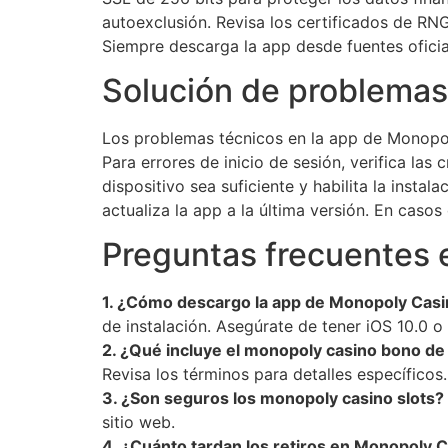
autoexclusión. Revisa los certificados de R
Siempre descarga la app desde fuentes oficia
Solución de problemas
Los problemas técnicos en la app de Monopoly 
Para errores de inicio de sesión, verifica las
dispositivo sea suficiente y habilita la insta
actualiza la app a la última versión. En cas
Preguntas frecuentes 
1. ¿Cómo descargo la app de Monopoly Casi
de instalación. Asegúrate de tener iOS 10.0 o 
2. ¿Qué incluye el monopoly casino bono de
Revisa los términos para detalles específicos.
3. ¿Son seguros los monopoly casino slots?
sitio web.
4. ¿Cuánto tardan los retiros en Monopoly 