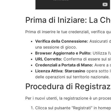
Prima di Iniziare: La C
Prima di inserire le tue credenziali, verifica q
Verifica della Connessione:
Assicurati d
una sessione di gioco.
Browser Aggiornato e Pulito:
Utilizza l
URL Corretto:
Conferma di essere sul sit
Credenziali a Portata di Mano:
Avere a d
Licenza Attiva:
Starcasino
opera sotto l
delle operazioni sul territorio nazionale.
Procedura di Registra
Per i nuovi utenti, la registrazione è un proce
Clicca sul pulsante “Registrati” in home