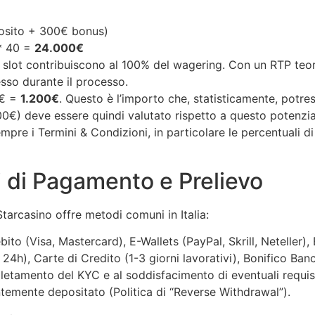
sito + 300€ bonus)
* 40 =
24.000€
slot contribuiscono al 100% del wagering. Con un RTP teori
sso durante il processo.
0€ =
1.200€
. Questo è l’importo che, statisticamente, potre
 (300€) deve essere quindi valutato rispetto a questo potenz
mpre i Termini & Condizioni, in particolare le percentuali di
 di Pagamento e Prelievo
 Starcasino offre metodi comuni in Italia:
to (Visa, Mastercard), E-Wallets (PayPal, Skrill, Neteller), 
4h), Carte di Credito (1-3 giorni lavorativi), Bonifico Banca
letamento del KYC e al soddisfacimento di eventuali requis
temente depositato (Politica di “Reverse Withdrawal”).