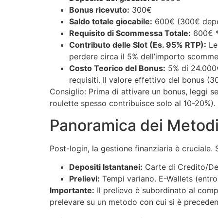
Bonus ricevuto:
300€
Saldo totale giocabile:
600€ (300€ depo
Requisito di Scommessa Totale:
600€ 
Contributo delle Slot (Es. 95% RTP):
Le 
perdere circa il 5% dell’importo scomme
Costo Teorico del Bonus:
5% di 24.00
requisiti. Il valore effettivo del bonus
Consiglio: Prima di attivare un bonus, leggi se
roulette spesso contribuisce solo al 10-20%).
Panoramica dei Metodi
Post-login, la gestione finanziaria è cruciale.
Depositi Istantanei:
Carte di Credito/Debi
Prelievi:
Tempi variano. E-Wallets (entro 2
Importante:
Il prelievo è subordinato al comp
prelevare su un metodo con cui si è preceden