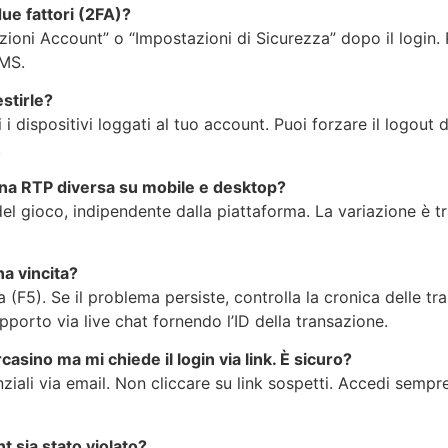
ue fattori (2FA)?
tazioni Account” o “Impostazioni di Sicurezza” dopo il login
SMS.
stirle?
 dispositivi loggati al tuo account. Puoi forzare il logout da 
.
na RTP diversa su mobile e desktop?
el gioco, indipendente dalla piattaforma. La variazione è tra 
a vincita?
5). Se il problema persiste, controlla la cronica delle tran
porto via live chat fornendo l’ID della transazione.
sino ma mi chiede il login via link. È sicuro?
ziali via email. Non cliccare su link sospetti. Accedi sempr
t sia stato violato?