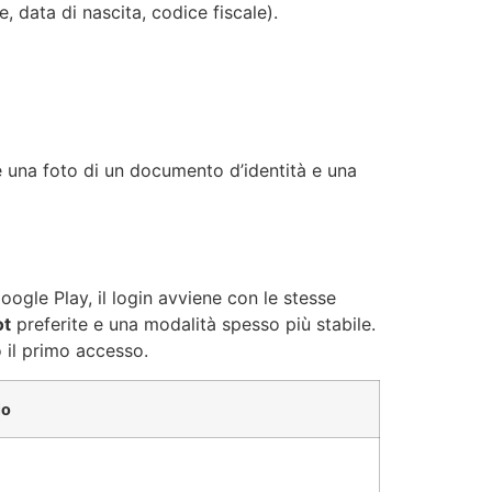
data di nascita, codice fiscale).
re una foto di un documento d’identità e una
ogle Play, il login avviene con le stesse
ot
preferite e una modalità spesso più stabile.
o il primo accesso.
io