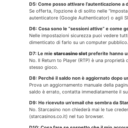
D5: Come posso attivare l’autenticazione a d
Se offerta, l’opzione è di solito nelle “Impos
autenticatore (Google Authenticator) o agli 
D6: Cosa sono le “sessioni attive” e come ge
Nelle impostazioni sicurezza puoi vedere tutti i
dimenticato di farlo su un computer pubblico
D7: Le mie
starcasino slot
preferite hanno u
No. Il Return to Player (RTP) è una proprietà d
stesso gioco.
D8: Perché il saldo non è aggiornato dopo un
Prova un aggiornamento manuale della pagina (F
saldo è errato, contatta immediatamente il sup
D9: Ho ricevuto un’email che sembra da Starca
No. Starcasino non chiederà mai le tue creden
(starcasinos.co.it) nel tuo browser.
D10: Cosa fare se sospetto che il mio accoun