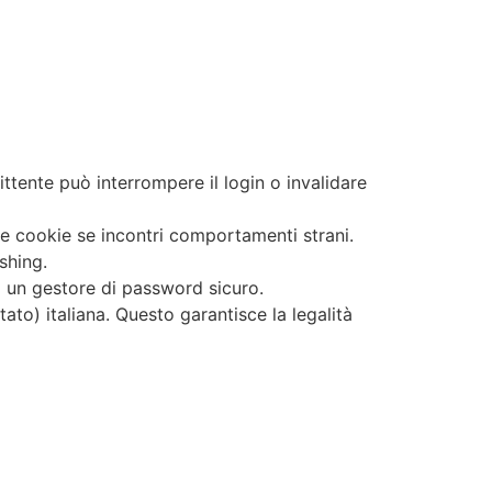
ttente può interrompere il login o invalidare
 e cookie se incontri comportamenti strani.
ishing.
i un gestore di password sicuro.
o) italiana. Questo garantisce la legalità