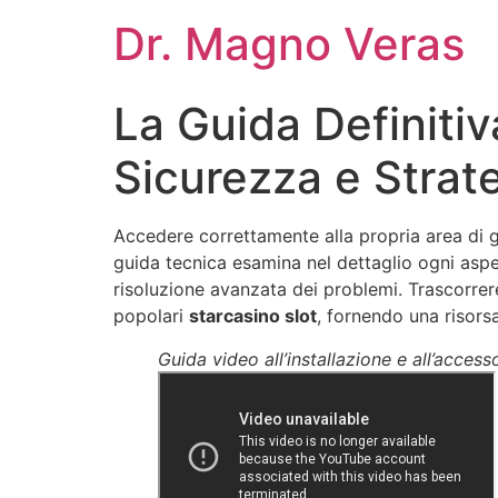
Dr. Magno Veras
La Guida Definitiv
Sicurezza e Strate
Accedere correttamente alla propria area di g
guida tecnica esamina nel dettaglio ogni asp
risoluzione avanzata dei problemi. Trascorrer
popolari
starcasino slot
, fornendo una risors
Guida video all’installazione e all’access