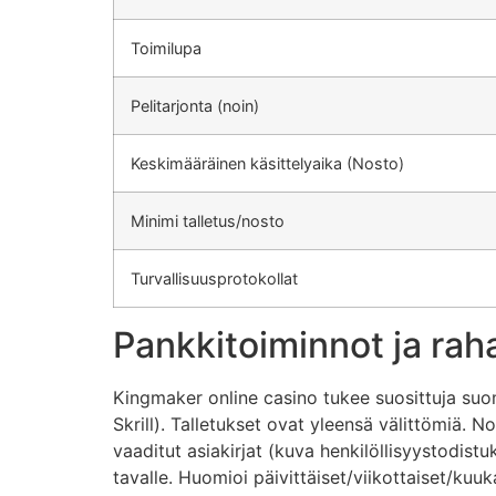
Toimilupa
Pelitarjonta (noin)
Keskimääräinen käsittelyaika (Nosto)
Minimi talletus/nosto
Turvallisuusprotokollat
Pankkitoiminnot ja raha
Kingmaker online casino tukee suosittuja suom
Skrill). Talletukset ovat yleensä välittömiä. 
vaaditut asiakirjat (kuva henkilöllisyystodistu
tavalle. Huomioi päivittäiset/viikottaiset/kuu