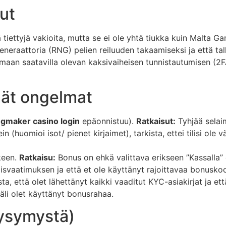
jut
tiettyjä vakioita, mutta se ei ole yhtä tiukka kuin Malta Ga
eraattoria (RNG) pelien reiluuden takaamiseksi ja että tall
voimaan saatavilla olevan kaksivaiheisen tunnistautumisen (2
mät ongelmat
ngmaker casino login
epäonnistuu).
Ratkaisut:
Tyhjää selaim
n (huomioi isot/ pienet kirjaimet), tarkista, ettei tilisi ole v
lkeen.
Ratkaisu:
Bonus on ehkä valittava erikseen ”Kassalla” 
svaatimuksen ja että et ole käyttänyt rajoittavaa bonuskoo
a, että olet lähettänyt kaikki vaaditut KYC-asiakirjat ja et
äli olet käyttänyt bonusrahaa.
ysymystä)