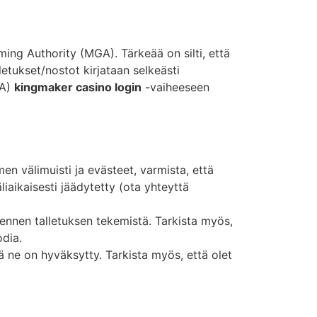
ming Authority (MGA). Tärkeää on silti, että
etukset/nostot kirjataan selkeästi
FA)
kingmaker casino login
-vaiheeseen
en välimuisti ja evästeet, varmista, että
äliaikaisesti jäädytetty (ota yhteyttä
ennen talletuksen tekemistä. Tarkista myös,
dia.
tä ne on hyväksytty. Tarkista myös, että olet