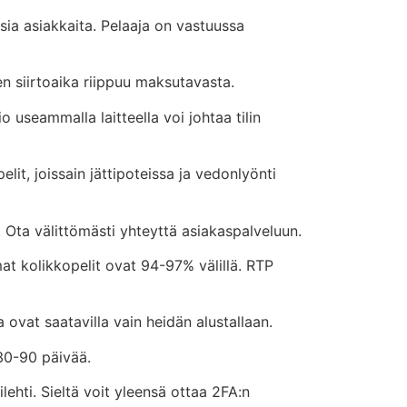
isia asiakkaita. Pelaaja on vastuussa
en siirtoaika riippuu maksutavasta.
 useammalla laitteella voi johtaa tilin
lit, joissain jättipoteissa ja vedonlyönti
 Ota välittömästi yhteyttä asiakaspalveluun.
t kolikkopelit ovat 94-97% välillä. RTP
 ovat saatavilla vain heidän alustallaan.
30-90 päivää.
ilehti. Sieltä voit yleensä ottaa 2FA:n