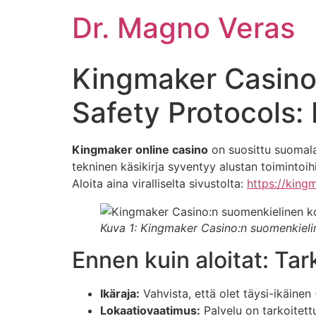
Dr. Magno Veras
Kingmaker Casino
Safety Protocols:
Kingmaker online casino
on suosittu suomalai
tekninen käsikirja syventyy alustan toimintoih
Aloita aina viralliselta sivustolta:
https://kingm
Kuva 1: Kingmaker Casino:n suomenkielin
Ennen kuin aloitat: Tark
Ikäraja:
Vahvista, että olet täysi-ikäine
Lokaatiovaatimus:
Palvelu on tarkoitettu