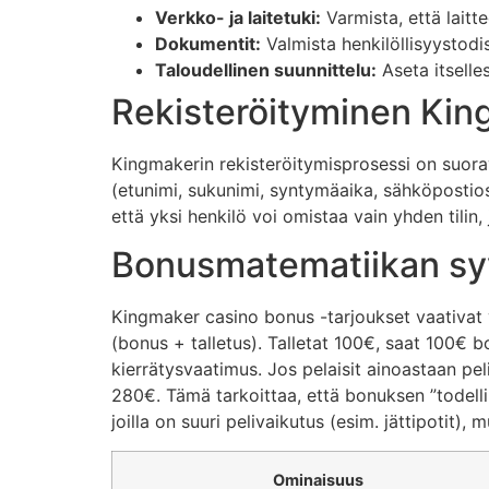
Verkko- ja laitetuki:
Varmista, että laitt
Dokumentit:
Valmista henkilöllisyystodis
Taloudellinen suunnittelu:
Aseta itselles
Rekisteröityminen Kin
Kingmakerin rekisteröitymisprosessi on suora
(etunimi, sukunimi, syntymäaika, sähköpostios
että yksi henkilö voi omistaa vain yhden tilin, 
Bonusmatematiikan syv
Kingmaker casino bonus -tarjoukset vaativat 
(bonus + talletus). Talletat 100€, saat 100€
kierrätysvaatimus. Jos pelaisit ainoastaan pe
280€. Tämä tarkoittaa, että bonuksen ”todellin
joilla on suuri pelivaikutus (esim. jättipotit)
Ominaisuus