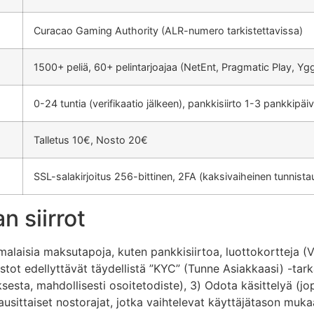
Curacao Gaming Authority (ALR-numero tarkistettavissa)
1500+ peliä, 60+ pelintarjoajaa (NetEnt, Pragmatic Play, Ygg
0-24 tuntia (verifikaatio jälkeen), pankkisiirto 1-3 pankkipäi
Talletus 10€, Nosto 20€
SSL-salakirjoitus 256-bittinen, 2FA (kaksivaiheinen tunnista
n siirrot
alaisia maksutapoja, kuten pankkisiirtoa, luottokortteja (
Nostot edellyttävät täydellistä ”KYC” (Tunne Asiakkaasi) -tar
ksesta, mahdollisesti osoitetodiste), 3) Odota käsittelyä (jo
kausittaiset nostorajat, jotka vaihtelevat käyttäjätason muka