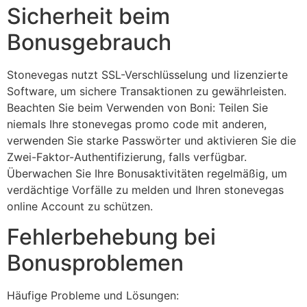
Sicherheit beim
Bonusgebrauch
Stonevegas nutzt SSL-Verschlüsselung und lizenzierte
Software, um sichere Transaktionen zu gewährleisten.
Beachten Sie beim Verwenden von Boni: Teilen Sie
niemals Ihre stonevegas promo code mit anderen,
verwenden Sie starke Passwörter und aktivieren Sie die
Zwei-Faktor-Authentifizierung, falls verfügbar.
Überwachen Sie Ihre Bonusaktivitäten regelmäßig, um
verdächtige Vorfälle zu melden und Ihren stonevegas
online Account zu schützen.
Fehlerbehebung bei
Bonusproblemen
Häufige Probleme und Lösungen: