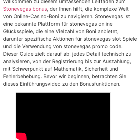
Willkommen zu diesem umfassenden Leitfaden zum
Stonevegas bonus
, der Ihnen hilft, die komplexe Welt
von Online-Casino-Boni zu navigieren. Stonevegas ist
eine bekannte Plattform für stonevegas online
Glücksspiele, die eine Vielzahl von Boni anbietet,
darunter spezifische Aktionen für stonevegas slot Spiele
und die Verwendung von stonevegas promo code.
Dieser Guide zielt darauf ab, jedes Detail technisch zu
analysieren, von der Registrierung bis zur Auszahlung,
mit Schwerpunkt auf Mathematik, Sicherheit und
Fehlerbehebung. Bevor wir beginnen, betrachten Sie
dieses Einführungsvideo zu den Bonusfunktionen.