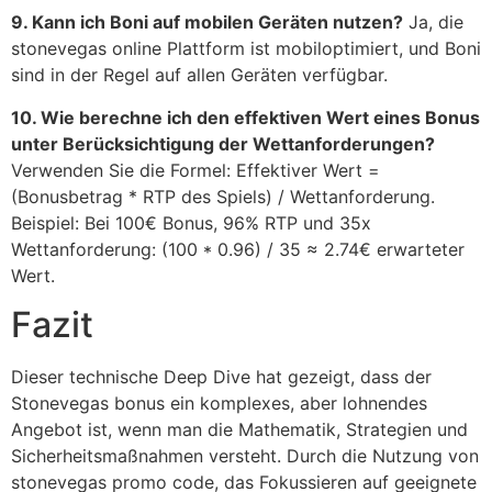
9. Kann ich Boni auf mobilen Geräten nutzen?
Ja, die
stonevegas online Plattform ist mobiloptimiert, und Boni
sind in der Regel auf allen Geräten verfügbar.
10. Wie berechne ich den effektiven Wert eines Bonus
unter Berücksichtigung der Wettanforderungen?
Verwenden Sie die Formel: Effektiver Wert =
(Bonusbetrag * RTP des Spiels) / Wettanforderung.
Beispiel: Bei 100€ Bonus, 96% RTP und 35x
Wettanforderung: (100 * 0.96) / 35 ≈ 2.74€ erwarteter
Wert.
Fazit
Dieser technische Deep Dive hat gezeigt, dass der
Stonevegas bonus ein komplexes, aber lohnendes
Angebot ist, wenn man die Mathematik, Strategien und
Sicherheitsmaßnahmen versteht. Durch die Nutzung von
stonevegas promo code, das Fokussieren auf geeignete