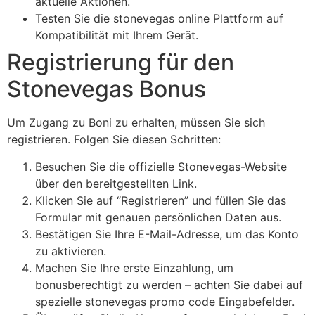
aktuelle Aktionen.
Testen Sie die stonevegas online Plattform auf
Kompatibilität mit Ihrem Gerät.
Registrierung für den
Stonevegas Bonus
Um Zugang zu Boni zu erhalten, müssen Sie sich
registrieren. Folgen Sie diesen Schritten:
Besuchen Sie die offizielle Stonevegas-Website
über den bereitgestellten Link.
Klicken Sie auf “Registrieren” und füllen Sie das
Formular mit genauen persönlichen Daten aus.
Bestätigen Sie Ihre E-Mail-Adresse, um das Konto
zu aktivieren.
Machen Sie Ihre erste Einzahlung, um
bonusberechtigt zu werden – achten Sie dabei auf
spezielle stonevegas promo code Eingabefelder.