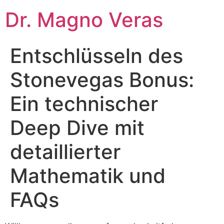
Dr. Magno Veras
Entschlüsseln des
Stonevegas Bonus:
Ein technischer
Deep Dive mit
detaillierter
Mathematik und
FAQs