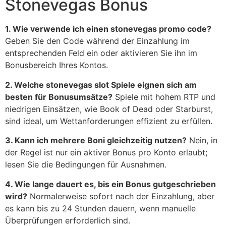
Stonevegas Bonus
1. Wie verwende ich einen stonevegas promo code?
Geben Sie den Code während der Einzahlung im
entsprechenden Feld ein oder aktivieren Sie ihn im
Bonusbereich Ihres Kontos.
2. Welche stonevegas slot Spiele eignen sich am
besten für Bonusumsätze?
Spiele mit hohem RTP und
niedrigen Einsätzen, wie Book of Dead oder Starburst,
sind ideal, um Wettanforderungen effizient zu erfüllen.
3. Kann ich mehrere Boni gleichzeitig nutzen?
Nein, in
der Regel ist nur ein aktiver Bonus pro Konto erlaubt;
lesen Sie die Bedingungen für Ausnahmen.
4. Wie lange dauert es, bis ein Bonus gutgeschrieben
wird?
Normalerweise sofort nach der Einzahlung, aber
es kann bis zu 24 Stunden dauern, wenn manuelle
Überprüfungen erforderlich sind.