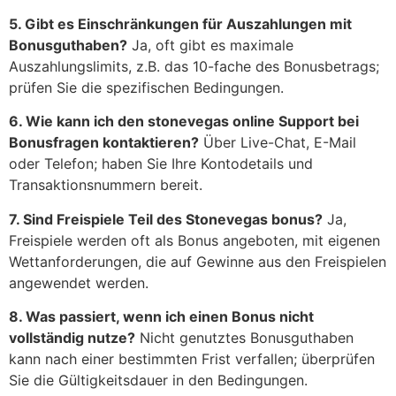
5. Gibt es Einschränkungen für Auszahlungen mit
Bonusguthaben?
Ja, oft gibt es maximale
Auszahlungslimits, z.B. das 10-fache des Bonusbetrags;
prüfen Sie die spezifischen Bedingungen.
6. Wie kann ich den stonevegas online Support bei
Bonusfragen kontaktieren?
Über Live-Chat, E-Mail
oder Telefon; haben Sie Ihre Kontodetails und
Transaktionsnummern bereit.
7. Sind Freispiele Teil des Stonevegas bonus?
Ja,
Freispiele werden oft als Bonus angeboten, mit eigenen
Wettanforderungen, die auf Gewinne aus den Freispielen
angewendet werden.
8. Was passiert, wenn ich einen Bonus nicht
vollständig nutze?
Nicht genutztes Bonusguthaben
kann nach einer bestimmten Frist verfallen; überprüfen
Sie die Gültigkeitsdauer in den Bedingungen.