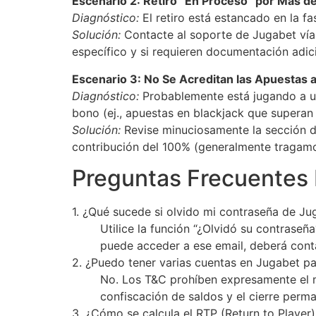
Escenario 2: Retiro “En Proceso” por Más d
Diagnóstico:
El retiro está estancado en la 
Solución:
Contacte al soporte de Jugabet vía 
específico y si requieren documentación adic
Escenario 3: No Se Acreditan las Apuestas a
Diagnóstico:
Probablemente está jugando a un
bono (ej., apuestas en blackjack que superan 
Solución:
Revise minuciosamente la sección de
contribución del 100% (generalmente tragam
Preguntas Frecuentes 
1. ¿Qué sucede si olvido mi contraseña de Ju
Utilice la función “¿Olvidó su contraseñ
puede acceder a ese email, deberá conta
2. ¿Puedo tener varias cuentas en Jugabet p
No. Los T&C prohíben expresamente el mul
confiscación de saldos y el cierre perm
3. ¿Cómo se calcula el RTP (Return to Player