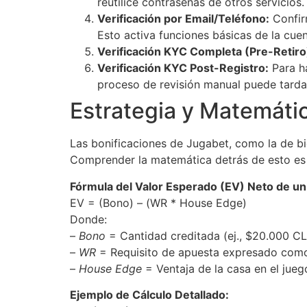
reutilice contraseñas de otros servicios.
Verificación por Email/Teléfono:
Confir
Esto activa funciones básicas de la cuen
Verificación KYC Completa (Pre-Retiro
Verificación KYC Post-Registro:
Para ha
proceso de revisión manual puede tarda
Estrategia y Matemátic
Las bonificaciones de Jugabet, como la de bie
Comprender la matemática detrás de esto es c
Fórmula del Valor Esperado (EV) Neto de un
EV = (Bono) – (WR * House Edge)
Donde:
–
Bono
= Cantidad creditada (ej., $20.000 CL
–
WR
= Requisito de apuesta expresado como m
–
House Edge
= Ventaja de la casa en el jueg
Ejemplo de Cálculo Detallado: