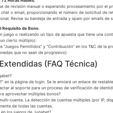
e 72 Horas Hábles.
fase de revisión manual o esperando procesamiento por el 
chat o email, proporcionando el número de solicitud de re
ional. Revise su bandeja de entrada y spam por emails de 
l Requisito de Bono.
 juego o realizando un tipo de apuesta que tiene una cont
un cierto múltiplo).
 “Juegos Permitidos” y “Contribución” en los T&C de la p
onedas que no sean de progresivo).
Extendidas (FAQ Técnica)
gabet?
a?” en la página de login. Se le enviará un enlace de restab
ctar al soporte para un proceso de verificación de identi
ara aprovechar múltiples bonos?
ti-cuenta. La detección de cuentas múltiples (por IP, disp
anente de todas las cuentas.
) en los juegos de Jugabet?