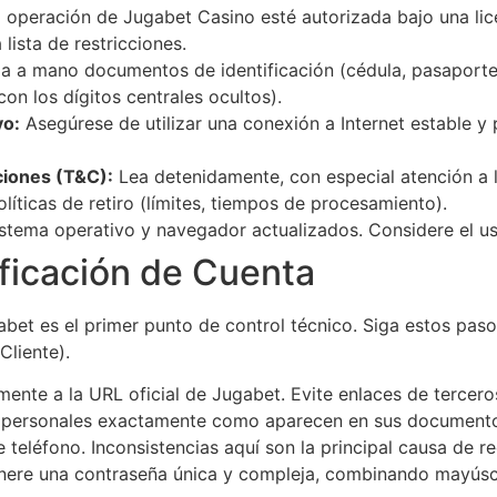
 operación de Jugabet Casino esté autorizada bajo una lice
lista de restricciones.
 a mano documentos de identificación (cédula, pasaporte),
con los dígitos centrales ocultos).
vo:
Asegúrese de utilizar una conexión a Internet estable y 
iones (T&C):
Lea detenidamente, con especial atención a l
líticas de retiro (límites, tiempos de procesamiento).
tema operativo y navegador actualizados. Considere el us
ificación de Cuenta
bet es el primer punto de control técnico. Siga estos paso
Cliente).
nte a la URL oficial de Jugabet. Evite enlaces de terceros
 personales exactamente como aparecen en sus documentos
 teléfono. Inconsistencias aquí son la principal causa de re
ere una contraseña única y compleja, combinando mayúscu