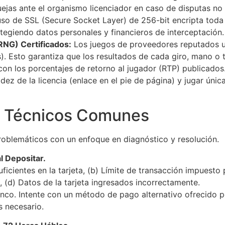
ejas ante el organismo licenciador en caso de disputas no 
uso de SSL (Secure Socket Layer) de 256-bit encripta toda
otegiendo datos personales y financieros de interceptación.
NG) Certificados:
Los juegos de proveedores reputados ut
s). Esto garantiza que los resultados de cada giro, mano 
con los porcentajes de retorno al jugador (RTP) publicados
alidez de la licencia (enlace en el pie de página) y jugar ú
s Técnicos Comunes
roblemáticos con un enfoque en diagnóstico y resolución.
l Depositar.
icientes en la tarjeta, (b) Límite de transacción impuesto 
, (d) Datos de la tarjeta ingresados incorrectamente.
anco. Intente con un método de pago alternativo ofrecido 
s necesario.