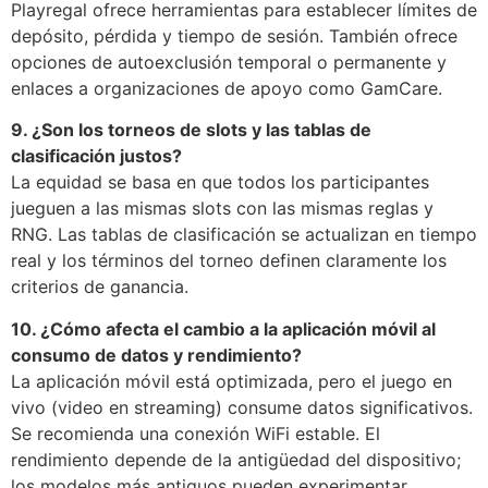
Playregal ofrece herramientas para establecer límites de
depósito, pérdida y tiempo de sesión. También ofrece
opciones de autoexclusión temporal o permanente y
enlaces a organizaciones de apoyo como GamCare.
9. ¿Son los torneos de slots y las tablas de
clasificación justos?
La equidad se basa en que todos los participantes
jueguen a las mismas slots con las mismas reglas y
RNG. Las tablas de clasificación se actualizan en tiempo
real y los términos del torneo definen claramente los
criterios de ganancia.
10. ¿Cómo afecta el cambio a la aplicación móvil al
consumo de datos y rendimiento?
La aplicación móvil está optimizada, pero el juego en
vivo (video en streaming) consume datos significativos.
Se recomienda una conexión WiFi estable. El
rendimiento depende de la antigüedad del dispositivo;
los modelos más antiguos pueden experimentar