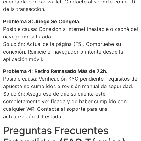
cuenta de bono/e-wallet. Contacte al soporte con el ID
de la transacción.
Problema 3: Juego Se Congela.
Posible causa: Conexión a Internet inestable o caché del
navegador saturada.
Solución: Actualice la página (F5). Compruebe su
conexión. Reinicie el navegador o intente desde la
aplicación móvil.
Problema 4: Retiro Retrasado Más de 72h.
Posible causa: Verificación KYC pendiente, requisitos de
apuesta no cumplidos o revisión manual de seguridad.
Solución: Asegúrese de que su cuenta esté
completamente verificada y de haber cumplido con
cualquier WR. Contacte al soporte para una
actualización del estado.
Preguntas Frecuentes