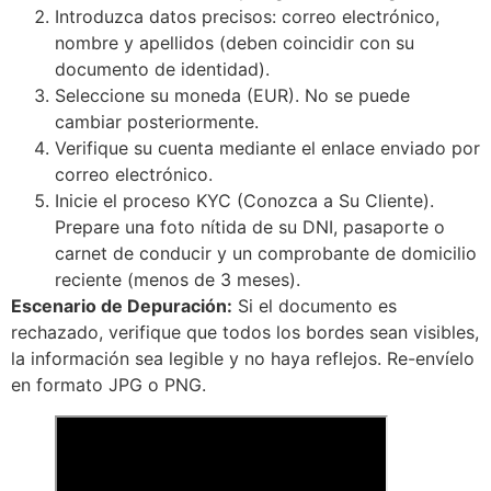
Introduzca datos precisos: correo electrónico,
nombre y apellidos (deben coincidir con su
documento de identidad).
Seleccione su moneda (EUR). No se puede
cambiar posteriormente.
Verifique su cuenta mediante el enlace enviado por
correo electrónico.
Inicie el proceso KYC (Conozca a Su Cliente).
Prepare una foto nítida de su DNI, pasaporte o
carnet de conducir y un comprobante de domicilio
reciente (menos de 3 meses).
Escenario de Depuración:
Si el documento es
rechazado, verifique que todos los bordes sean visibles,
la información sea legible y no haya reflejos. Re-envíelo
en formato JPG o PNG.