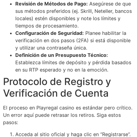
Revisión de Métodos de Pago:
Asegúrese de que
sus métodos preferidos (ej. Skrill, Neteller, bancos
locales) estén disponibles y note los límites y
tiempos de procesamiento.
Configuración de Seguridad:
Planee habilitar la
verificación en dos pasos (2FA) si está disponible
y utilizar una contraseña única.
Definición de un Presupuesto Técnico:
Establezca límites de depósito y pérdida basados
en su RTP esperado y no en la emoción.
Protocolo de Registro y
Verificación de Cuenta
El proceso en Playregal casino es estándar pero crítico.
Un error aquí puede retrasar los retiros. Siga estos
pasos:
Acceda al sitio oficial y haga clic en “Registrarse”.