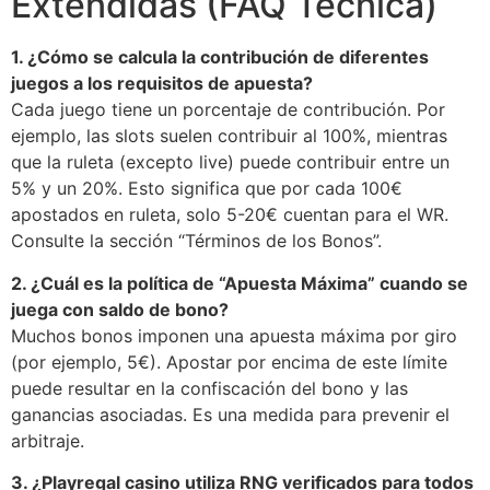
Extendidas (FAQ Técnica)
1. ¿Cómo se calcula la contribución de diferentes
juegos a los requisitos de apuesta?
Cada juego tiene un porcentaje de contribución. Por
ejemplo, las slots suelen contribuir al 100%, mientras
que la ruleta (excepto live) puede contribuir entre un
5% y un 20%. Esto significa que por cada 100€
apostados en ruleta, solo 5-20€ cuentan para el WR.
Consulte la sección “Términos de los Bonos”.
2. ¿Cuál es la política de “Apuesta Máxima” cuando se
juega con saldo de bono?
Muchos bonos imponen una apuesta máxima por giro
(por ejemplo, 5€). Apostar por encima de este límite
puede resultar en la confiscación del bono y las
ganancias asociadas. Es una medida para prevenir el
arbitraje.
3. ¿Playregal casino utiliza RNG verificados para todos