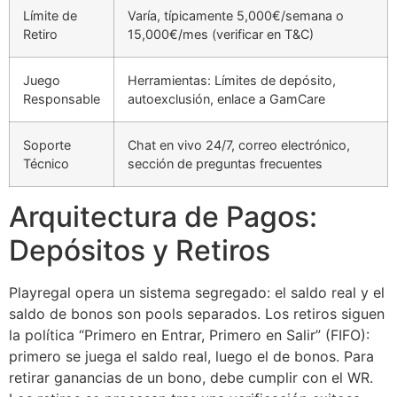
Límite de
Varía, típicamente 5,000€/semana o
Retiro
15,000€/mes (verificar en T&C)
Juego
Herramientas: Límites de depósito,
Responsable
autoexclusión, enlace a GamCare
Soporte
Chat en vivo 24/7, correo electrónico,
Técnico
sección de preguntas frecuentes
Arquitectura de Pagos:
Depósitos y Retiros
Playregal opera un sistema segregado: el saldo real y el
saldo de bonos son pools separados. Los retiros siguen
la política “Primero en Entrar, Primero en Salir” (FIFO):
primero se juega el saldo real, luego el de bonos. Para
retirar ganancias de un bono, debe cumplir con el WR.