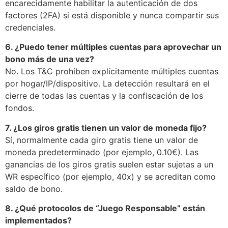
encarecidamente habilitar la autenticación de dos
factores (2FA) si está disponible y nunca compartir sus
credenciales.
6. ¿Puedo tener múltiples cuentas para aprovechar un
bono más de una vez?
No. Los T&C prohíben explícitamente múltiples cuentas
por hogar/IP/dispositivo. La detección resultará en el
cierre de todas las cuentas y la confiscación de los
fondos.
7. ¿Los giros gratis tienen un valor de moneda fijo?
Sí, normalmente cada giro gratis tiene un valor de
moneda predeterminado (por ejemplo, 0.10€). Las
ganancias de los giros gratis suelen estar sujetas a un
WR específico (por ejemplo, 40x) y se acreditan como
saldo de bono.
8. ¿Qué protocolos de “Juego Responsable” están
implementados?