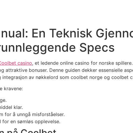
nual: En Teknisk Gjen
Grunnleggende Specs
Coolbet casino
, et ledende online casino for norske spiller
og attraktive bonuser. Denne guiden dekker essensielle asp
ig integrasjon av nøkkelord som coolbet norge og coolbet c
se kravene:
ge.
ddel klar.
m for å unngå misforståelser.
il for en sømløs opplevelse.
n på Coolbet