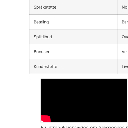
Språkstøtte
Nor
Betaling
Ban
Spilltilbud
Ove
Bonuser
Vel
Kundestøtte
Liv
En introduksjonsvideo om funksjonene på