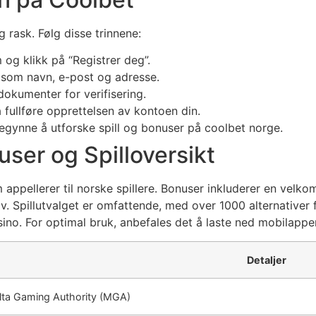
 rask. Følg disse trinnene:
m og klikk på “Registrer deg”.
r som navn, e-post og adresse.
dokumenter for verifisering.
 fullføre opprettelsen av kontoen din.
begynne å utforske spill og bonuser på coolbet norge.
ser og Spilloversikt
m appellerer til norske spillere. Bonuser inkluderer en ve
v. Spillutvalget er omfattende, med over 1000 alternative
asino. For optimal bruk, anbefales det å laste ned mobilappen
Detaljer
lta Gaming Authority (MGA)