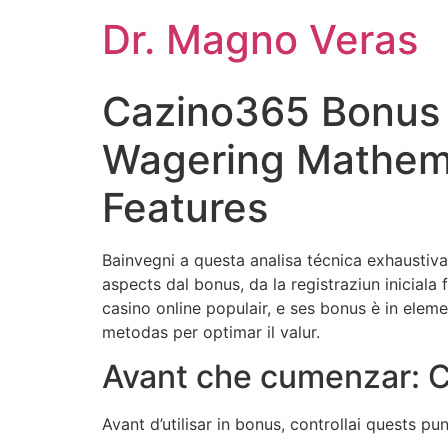
Dr. Magno Veras
Cazino365 Bonus 
Wagering Mathema
Features
Bainvegni a questa analisa técnica exhaustiva 
aspects dal bonus, da la registraziun iniciala
casino online populair, e ses bonus è in elemen
metodas per optimar il valur.
Avant che cumenzar: Ch
Avant d’utilisar in bonus, controllai quests pun