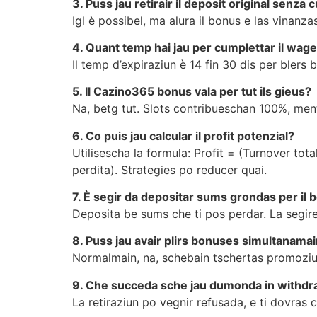
3. Puss jau retirair il deposit original senza
Igl è possibel, ma alura il bonus e las vinan
4. Quant temp hai jau per cumplettar il wag
Il temp d’expiraziun è 14 fin 30 dis per blers
5. Il Cazino365 bonus vala per tut ils gieus?
Na, betg tut. Slots contribueschan 100%, men
6. Co puis jau calcular il profit potenzial?
Utilisescha la formula: Profit = (Turnover tot
perdita). Strategies po reducer quai.
7. È segir da depositar sums grondas per il 
Deposita be sums che ti pos perdar. La segire
8. Puss jau avair plirs bonuses simultanama
Normalmain, na, schebain tschertas promoziun
9. Che succeda sche jau dumonda in withdraw
La retiraziun po vegnir refusada, e ti dovras 