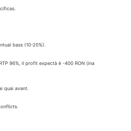
cificas.
entual bass (10-20%).
e RTP 96%, il profit expectà è -400 RON (ina
i quai avant.
nflicts.