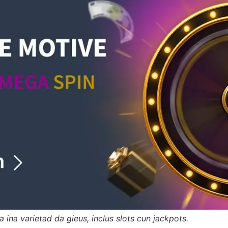
 ina varietad da gieus, inclus slots cun jackpots.