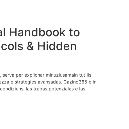
l Handbook to
cols & Hidden
, serva per explichar minuziusamain tut ils
girezza e strategies avansadas. Cazino365 è in
 condiziuns, las trapas potenzialas e las