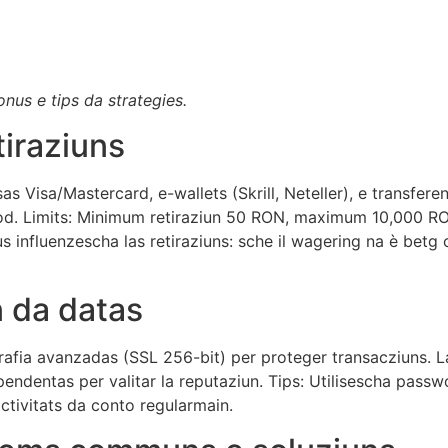
nus e tips da strategies.
tiraziuns
Visa/Mastercard, e-wallets (Skrill, Neteller), e transferen
od. Limits: Minimum retiraziun 50 RON, maximum 10,000 RON
us influenzescha las retiraziuns: sche il wagering na è betg 
n da datas
rafia avanzadas (SSL 256-bit) per proteger transacziuns. La
endentas per valitar la reputaziun. Tips: Utilisescha passw
activitats da conto regularmain.