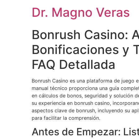
Dr. Magno Veras
Bonrush Casino: A
Bonificaciones y 
FAQ Detallada
Bonrush Casino es una plataforma de juego en
manual técnico proporciona una guía comple
en cálculos de bonos, seguridad y solución 
su experiencia en bonrush casino, incorporan
aspectos clave de bonrush, incluyendo su apl
para facilitar la comprensión.
Antes de Empezar: List