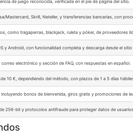
encia de juego reconocida, verificada en el pie de página del sitio.
isa/Mastercard, Skrill, Neteller, y transferencias bancarias, con pr
s, como tragaperras, blackjack, ruleta y póker, de proveedores lí
S y Android, con funcionalidad completa y descarga desde el sitio o
, correo electrónico y sección de FAQ, con respuestas en español.
e 10 €, dependiendo del método, con plazos de 1 a 5 días hábile
, incluyendo bonos de bienvenida, giros gratis y promociones de le
de 256-bit y protocolos antifraude para proteger datos de usuario
ondos