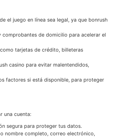
e el juego en línea sea legal, ya que bonrush
comprobantes de domicilio para acelerar el
omo tarjetas de crédito, billeteras
ush casino para evitar malentendidos,
 factores si está disponible, para proteger
ar una cuenta:
n segura para proteger tus datos.
ndo nombre completo, correo electrónico,