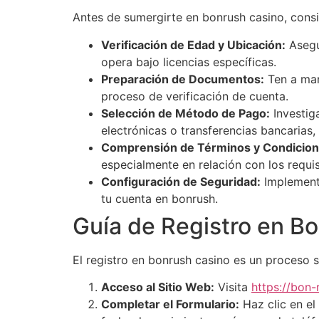
Antes de sumergirte en bonrush casino, consi
Verificación de Edad y Ubicación:
Asegúr
opera bajo licencias específicas.
Preparación de Documentos:
Ten a man
proceso de verificación de cuenta.
Selección de Método de Pago:
Investiga
electrónicas o transferencias bancarias,
Comprensión de Términos y Condicion
especialmente en relación con los requi
Configuración de Seguridad:
Implementa
tu cuenta en bonrush.
Guía de Registro en B
El registro en bonrush casino es un proceso s
Acceso al Sitio Web:
Visita
https://bon-
Completar el Formulario:
Haz clic en el