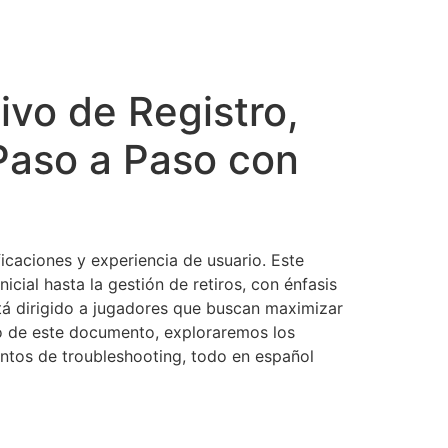
ivo de Registro,
 Paso a Paso con
caciones y experiencia de usuario. Este
inicial hasta la gestión de retiros, con énfasis
tá dirigido a jugadores que buscan maximizar
go de este documento, exploraremos los
ntos de troubleshooting, todo en español