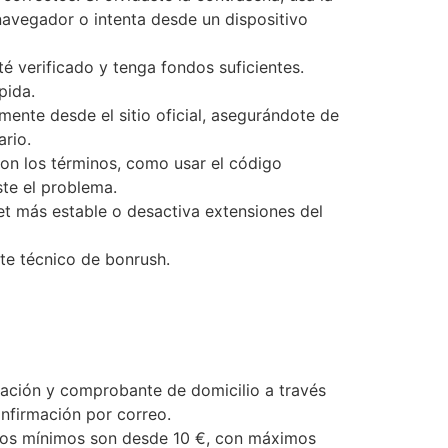
navegador o intenta desde un dispositivo
é verificado y tenga fondos suficientes.
pida.
mente desde el sitio oficial, asegurándote de
ario.
on los términos, como usar el código
ste el problema.
t más estable o desactiva extensiones del
rte técnico de bonrush.
cación y comprobante de domicilio a través
onfirmación por correo.
tiros mínimos son desde 10 €, con máximos