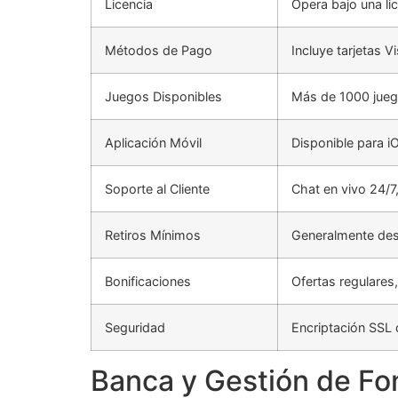
Licencia
Opera bajo una lic
Métodos de Pago
Incluye tarjetas V
Juegos Disponibles
Más de 1000 juego
Aplicación Móvil
Disponible para iO
Soporte al Cliente
Chat en vivo 24/7
Retiros Mínimos
Generalmente desd
Bonificaciones
Ofertas regulares
Seguridad
Encriptación SSL 
Banca y Gestión de F