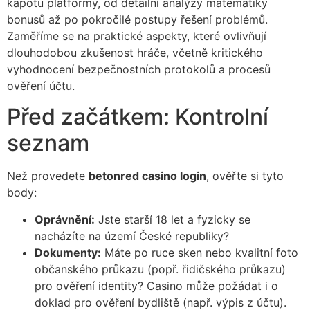
kapotu platformy, od detailní analýzy matematiky
bonusů až po pokročilé postupy řešení problémů.
Zaměříme se na praktické aspekty, které ovlivňují
dlouhodobou zkušenost hráče, včetně kritického
vyhodnocení bezpečnostních protokolů a procesů
ověření účtu.
Před začátkem: Kontrolní
seznam
Než provedete
betonred casino login
, ověřte si tyto
body:
Oprávnění:
Jste starší 18 let a fyzicky se
nacházíte na území České republiky?
Dokumenty:
Máte po ruce sken nebo kvalitní foto
občanského průkazu (popř. řidičského průkazu)
pro ověření identity? Casino může požádat i o
doklad pro ověření bydliště (např. výpis z účtu).