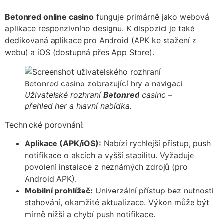
Betonred online casino
funguje primárně jako webová
aplikace responzivního designu. K dispozici je také
dedikovaná aplikace pro Android (APK ke stažení z
webu) a iOS (dostupná přes App Store).
Uživatelské rozhraní
Betonred
casino –
přehled her a hlavní nabídka.
Technické porovnání:
Aplikace (APK/iOS):
Nabízí rychlejší přístup, push
notifikace o akcích a vyšší stabilitu. Vyžaduje
povolení instalace z neznámých zdrojů (pro
Android APK).
Mobilní prohlížeč:
Univerzální přístup bez nutnosti
stahování, okamžité aktualizace. Výkon může být
mírně nižší a chybí push notifikace.