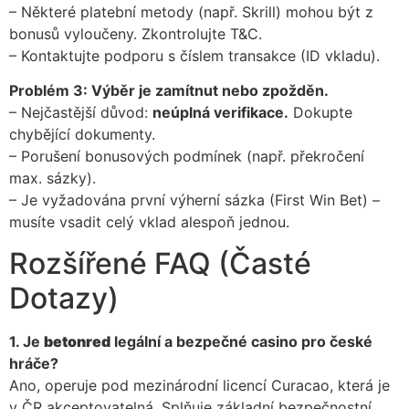
– Některé platební metody (např. Skrill) mohou být z
bonusů vyloučeny. Zkontrolujte T&C.
– Kontaktujte podporu s číslem transakce (ID vkladu).
Problém 3: Výběr je zamítnut nebo zpožděn.
– Nejčastější důvod:
neúplná verifikace.
Dokupte
chybějící dokumenty.
– Porušení bonusových podmínek (např. překročení
max. sázky).
– Je vyžadována první výherní sázka (First Win Bet) –
musíte vsadit celý vklad alespoň jednou.
Rozšířené FAQ (Časté
Dotazy)
1. Je
betonred
legální a bezpečné casino pro české
hráče?
Ano, operuje pod mezinárodní licencí Curacao, která je
v ČR akceptovatelná. Splňuje základní bezpečnostní