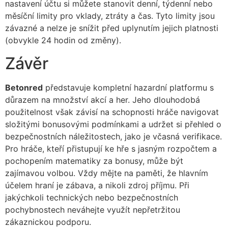
nastavení účtu si můžete stanovit denní, týdenní nebo
měsíční limity pro vklady, ztráty a čas. Tyto limity jsou
závazné a nelze je snížit před uplynutím jejich platnosti
(obvykle 24 hodin od změny).
Závěr
Betonred
představuje kompletní hazardní platformu s
důrazem na množství akcí a her. Jeho dlouhodobá
použitelnost však závisí na schopnosti hráče navigovat
složitými bonusovými podmínkami a udržet si přehled o
bezpečnostních náležitostech, jako je včasná verifikace.
Pro hráče, kteří přistupují ke hře s jasným rozpočtem a
pochopením matematiky za bonusy, může být
zajímavou volbou. Vždy mějte na paměti, že hlavním
účelem hraní je zábava, a nikoli zdroj příjmu. Při
jakýchkoli technických nebo bezpečnostních
pochybnostech neváhejte využít nepřetržitou
zákaznickou podporu.