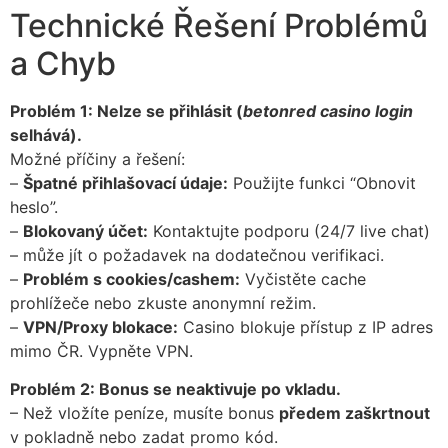
Technické Řešení Problémů
a Chyb
Problém 1: Nelze se přihlásit (
betonred casino login
selhává).
Možné příčiny a řešení:
–
Špatné přihlašovací údaje:
Použijte funkci “Obnovit
heslo”.
–
Blokovaný účet:
Kontaktujte podporu (24/7 live chat)
– může jít o požadavek na dodatečnou verifikaci.
–
Problém s cookies/cashem:
Vyčistěte cache
prohlížeče nebo zkuste anonymní režim.
–
VPN/Proxy blokace:
Casino blokuje přístup z IP adres
mimo ČR. Vypněte VPN.
Problém 2: Bonus se neaktivuje po vkladu.
– Než vložíte peníze, musíte bonus
předem zaškrtnout
v pokladně nebo zadat promo kód.