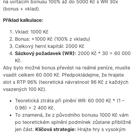
na uvítacím bonusu 100% až do 5000 Kč s WR 30x
(bonus + vklad).
Příklad kalkulace:
Vklad: 1000 Kč
Bonus: +1000 Kč (100% z vkladu)
Celkový herní kapitál: 2000 Kč
Sázkový požadavek (WR):
2000 Kč * 30 = 60 000
Kč.
Aby bylo možné bonus převést na reálné peníze, musíte
vsadit celkem 60 000 Kč. Předpokládejme, že hrajete
slot s RTP 96% (teoretická návratnost 96 Kč z každých
vsazených 100 Kč).
Teoretická ztráta při plnění WR: 60 000 Kč * (1 –
0.96) = 2 400 Kč.
To znamená, že z původního bonusu 1000 Kč vám
po teoretickém splnění podmínek zůstane přibližně
jen část.
Klíčová strategie:
Hrajte hry s vysokým