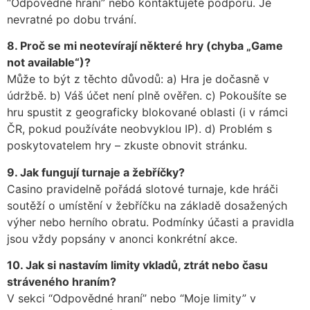
“Odpovědné hraní” nebo kontaktujete podporu. Je
nevratné po dobu trvání.
8. Proč se mi neotevírají některé hry (chyba „Game
not available“)?
Může to být z těchto důvodů: a) Hra je dočasně v
údržbě. b) Váš účet není plně ověřen. c) Pokoušíte se
hru spustit z geograficky blokované oblasti (i v rámci
ČR, pokud používáte neobvyklou IP). d) Problém s
poskytovatelem hry – zkuste obnovit stránku.
9. Jak fungují turnaje a žebříčky?
Casino pravidelně pořádá slotové turnaje, kde hráči
soutěží o umístění v žebříčku na základě dosažených
výher nebo herního obratu. Podmínky účasti a pravidla
jsou vždy popsány v anonci konkrétní akce.
10. Jak si nastavím limity vkladů, ztrát nebo času
stráveného hraním?
V sekci “Odpovědné hraní” nebo “Moje limity” v