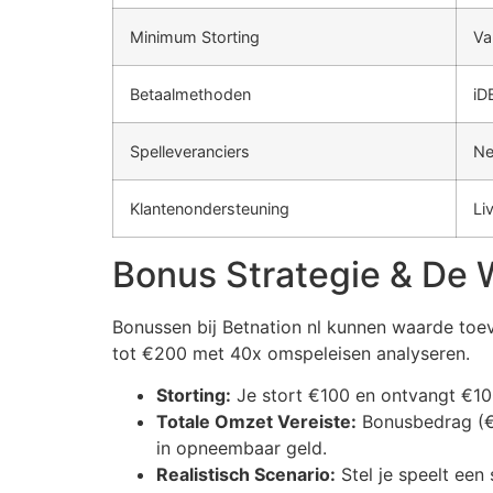
Minimum Storting
Va
Betaalmethoden
iD
Spelleveranciers
Ne
Klantenondersteuning
Li
Bonus Strategie & De
Bonussen bij Betnation nl kunnen waarde to
tot €200 met 40x omspeleisen analyseren.
Storting:
Je stort €100 en ontvangt €10
Totale Omzet Vereiste:
Bonusbedrag (€1
in opneembaar geld.
Realistisch Scenario:
Stel je speelt een