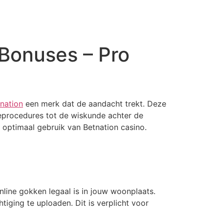
 Bonuses – Pro
nation
een merk dat de aandacht trekt. Deze
tieprocedures tot de wiskunde achter de
 optimaal gebruik van Betnation casino.
nline gokken legaal is in jouw woonplaats.
ging te uploaden. Dit is verplicht voor