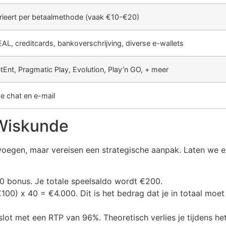
rieert per betaalmethode (vaak €10-€20)
EAL, creditcards, bankoverschrijving, diverse e-wallets
tEnt, Pragmatic Play, Evolution, Play’n GO, + meer
ve chat en e-mail
 Wiskunde
evoegen, maar vereisen een strategische aanpak. Laten we
0 bonus. Je totale speelsaldo wordt €200.
00) x 40 = €4.000. Dit is het bedrag dat je in totaal mo
 slot met een RTP van 96%. Theoretisch verlies je tijdens