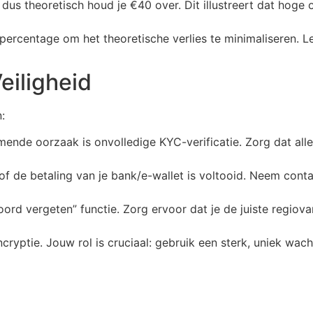
us theoretisch houd je €40 over. Dit illustreert dat hoge
ercentage om het theoretische verlies te minimaliseren. Le
eiligheid
:
nde oorzaak is onvolledige KYC-verificatie. Zorg dat all
of de betaling van je bank/e-wallet is voltooid. Neem cont
d vergeten” functie. Zorg ervoor dat je de juiste regiovar
ryptie. Jouw rol is cruciaal: gebruik een sterk, uniek wac