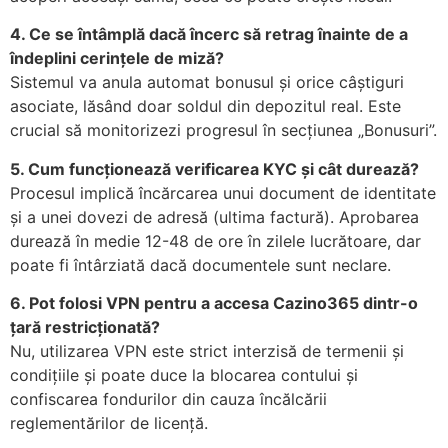
4. Ce se întâmplă dacă încerc să retrag înainte de a
îndeplini cerințele de miză?
Sistemul va anula automat bonusul și orice câștiguri
asociate, lăsând doar soldul din depozitul real. Este
crucial să monitorizezi progresul în secțiunea „Bonusuri”.
5. Cum funcționează verificarea KYC și cât durează?
Procesul implică încărcarea unui document de identitate
și a unei dovezi de adresă (ultima factură). Aprobarea
durează în medie 12-48 de ore în zilele lucrătoare, dar
poate fi întârziată dacă documentele sunt neclare.
6. Pot folosi VPN pentru a accesa Cazino365 dintr-o
țară restricționată?
Nu, utilizarea VPN este strict interzisă de termenii și
condițiile și poate duce la blocarea contului și
confiscarea fondurilor din cauza încălcării
reglementărilor de licență.