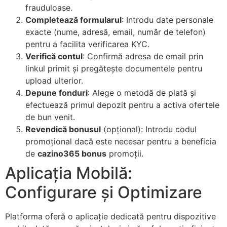
frauduloase.
Completează formularul
: Introdu date personale
exacte (nume, adresă, email, număr de telefon)
pentru a facilita verificarea KYC.
Verifică contul
: Confirmă adresa de email prin
linkul primit și pregătește documentele pentru
upload ulterior.
Depune fonduri
: Alege o metodă de plată și
efectuează primul depozit pentru a activa ofertele
de bun venit.
Revendică bonusul
(opțional): Introdu codul
promoțional dacă este necesar pentru a beneficia
de
cazino365 bonus
promoții.
Aplicația Mobilă:
Configurare și Optimizare
Platforma oferă o aplicație dedicată pentru dispozitive