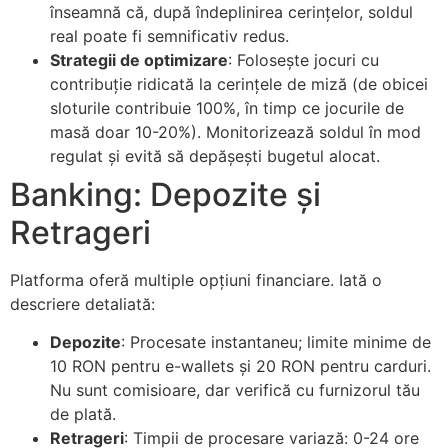
înseamnă că, după îndeplinirea cerințelor, soldul
real poate fi semnificativ redus.
Strategii de optimizare
: Folosește jocuri cu
contribuție ridicată la cerințele de miză (de obicei
sloturile contribuie 100%, în timp ce jocurile de
masă doar 10-20%). Monitorizează soldul în mod
regulat și evită să depășești bugetul alocat.
Banking: Depozite și
Retrageri
Platforma oferă multiple opțiuni financiare. Iată o
descriere detaliată:
Depozite
: Procesate instantaneu; limite minime de
10 RON pentru e-wallets și 20 RON pentru carduri.
Nu sunt comisioare, dar verifică cu furnizorul tău
de plată.
Retrageri
: Timpii de procesare variază: 0-24 ore