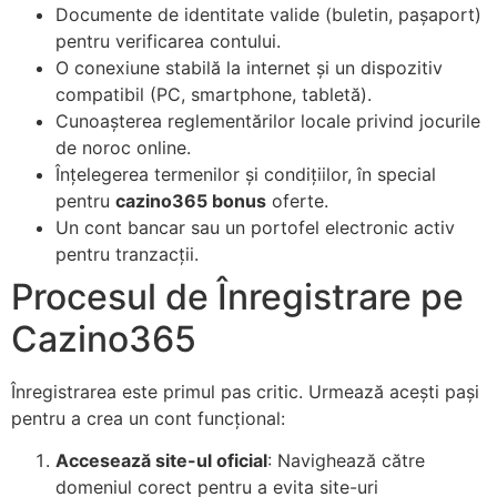
Documente de identitate valide (buletin, pașaport)
pentru verificarea contului.
O conexiune stabilă la internet și un dispozitiv
compatibil (PC, smartphone, tabletă).
Cunoașterea reglementărilor locale privind jocurile
de noroc online.
Înțelegerea termenilor și condițiilor, în special
pentru
cazino365 bonus
oferte.
Un cont bancar sau un portofel electronic activ
pentru tranzacții.
Procesul de Înregistrare pe
Cazino365
Înregistrarea este primul pas critic. Urmează acești pași
pentru a crea un cont funcțional:
Accesează site-ul oficial
: Navighează către
domeniul corect pentru a evita site-uri